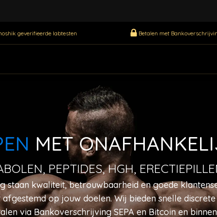
oshik geverifieerde labtesten
Betalen met Bankoverschrijvin
PEN
MET ONAFHANKEL
BOLEN, PEPTIDES, HGH, ERECTIEPIL
g staan kwaliteit, betrouwbaarheid en goede klantens
afgestemd op jouw doelen. Wij bieden snelle discrete 
talen via Bankoverschrijving SEPA en Bitcoin en binne