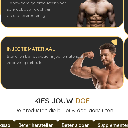
Hoogwaardige producten voor
spieropbouw, kracht en
prestatieverbetering.
INJECTIEMATERIAAL
Steriel en betrouwbaar injectiemateriaal
voor veilig gebruik.
KIES JOUW
DOEL
De producten die bij jouw doel aansluiten.
assa
Beter herstellen
Beter slapen
Supplemente