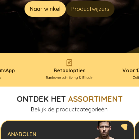
Naar winkel
Productwijzers
atsApp
Betaalopties
Voor 1
e
Bankoverschrijving & Bitcoin
Zel
ONTDEK HET
ASSORTIMENT
Bekijk de productcategorieën.
ANABOLEN