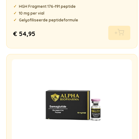
Gewaardeerd
HGH Fragment 176–191 peptide
5.00
uit 5
10 mg per vial
Gelyofiliseerde peptideformule
€
54,95
+