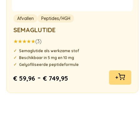
Afvallen
Peptides/HGH
SEMAGLUTIDE
(3)
Gewaardeerd
Semaglutide als werkzame stof
5.00
uit 5
Beschikbaar in 5 mg en 10 mg
Gelyofiliseerde peptideformule
-
€
59,96
€
749,95
+