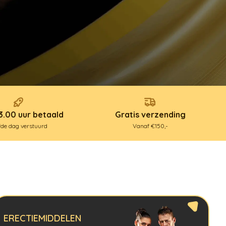
3.00 uur betaald
Gratis verzending
fde dag verstuurd
Vanaf €150,-
ERECTIEMIDDELEN