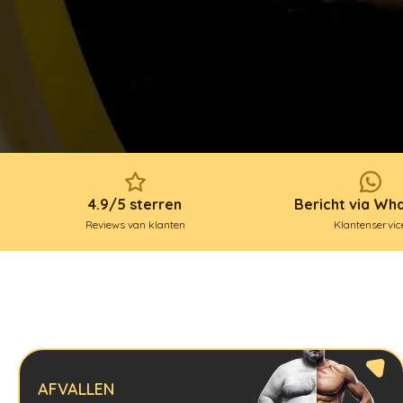
4.9/5 sterren
Bericht via Wh
Reviews van klanten
Klantenservic
AFVALLEN