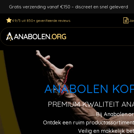
Gratis verzending vanaf €150 – discreet en snel geleverd
4.9/5 uit 850+ geverifieerde reviews
Jan
ANABOLEN KO
PREMIUM KWALITEIT ANA
Bij Anabolen.or
Ontdek een ruim productassortiment 
Veilig en makkelijk be