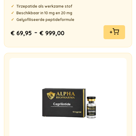
Gewaardeerd
Tirzepatide als werkzame stof
5.00
uit 5
Beschikbaar in 10 mg en 20 mg
Gelyofiliseerde peptideformule
-
€
69,95
€
999,00
+