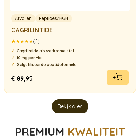
Afvallen
Peptides/HGH
CAGRILINTIDE
(2)
Gewaardeerd
Cagrilintide als werkzame stof
5.00
uit 5
10 mg per vial
Gelyofiliseerde peptideformule
€
89,95
+
Bekijk alles
PREMIUM
KWALITEIT