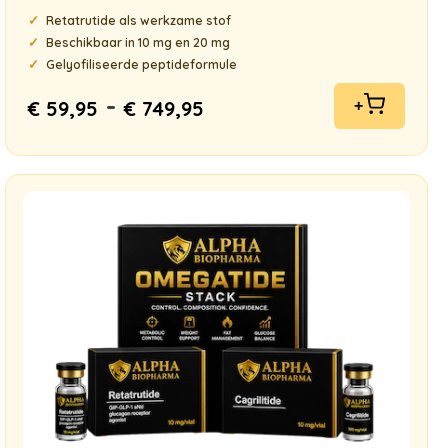
Gewaardeerd
Retatrutide als werkzame stof
5.00
uit 5
Beschikbaar in 10 mg en 20 mg
Gelyofiliseerde peptideformule
-
€
59,95
€
749,95
+