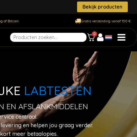
Bekijk producten
g of Bitcoin
Gratis verzending vanaf 150 €
0
IJKE
LABTESTEN
LEN EN AFSLANKMIDDELEN
ervice centraal.
levering en helpen jou graag verder.
nkort meer betaalopies.