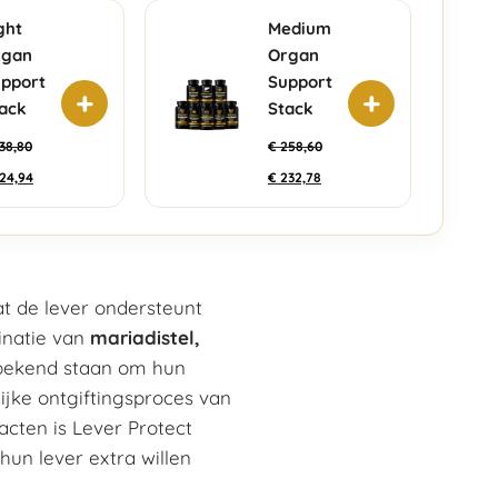
ght
Medium
rgan
Organ
pport
Support
+
+
ack
Stack
38,80
€
258,60
24,94
€
232,78
t de lever ondersteunt
inatie van
mariadistel,
e bekend staan om hun
ijke ontgiftingsproces van
acten is Lever Protect
hun lever extra willen