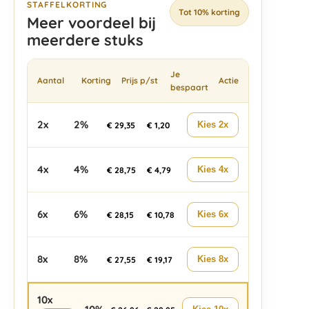
STAFFELKORTING
Tot 10% korting
Meer voordeel bij
meerdere stuks
Je
Aantal
Korting
Prijs p/st
Actie
bespaart
2x
2%
Kies 2x
€
29,35
€
1,20
4x
4%
Kies 4x
€
28,75
€
4,79
6x
6%
Kies 6x
€
28,15
€
10,78
8x
8%
Kies 8x
€
27,55
€
19,17
10x