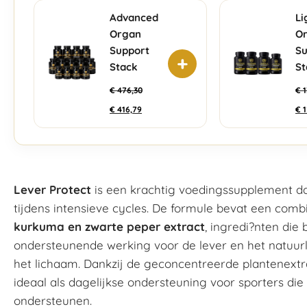
Advanced
Li
Organ
O
Support
Su
+
Stack
St
€
476,30
€
1
€
416,79
€
1
Lever Protect
is een krachtig voedingssupplement da
tijdens intensieve cycles. De formule bevat een comb
kurkuma en zwarte peper extract
, ingredi?nten di
ondersteunende werking voor de lever en het natuurl
het lichaam. Dankzij de geconcentreerde plantenextr
ideaal als dagelijkse ondersteuning voor sporters die 
ondersteunen.