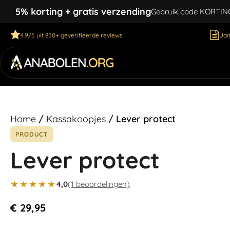
5% korting + gratis verzending
Gebruik code KORTING5
4.9/5 uit 850+ geverifieerde reviews
Jan
Home
/
Kassakoopjes
/ Lever protect
PRODUCT
Lever protect
★★★★★
4,0
(1 beoordelingen)
€
29,95