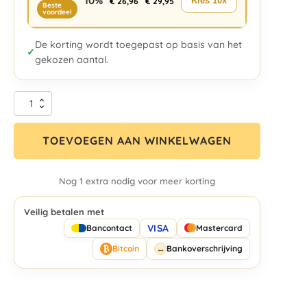
10%
Kies 10x
€
26,96
€
29,95
Beste
voordeel
De korting wordt toegepast op basis van het
✓
gekozen aantal.
TOEVOEGEN AAN WINKELWAGEN
Nog 1 extra nodig voor meer korting
Veilig betalen met
VISA
Bancontact
Mastercard
₿
↔
Bitcoin
Bankoverschrijving