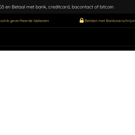
 en Betaal met bank, creditcard, bacontact of bitcoin.
oshik geverifieerde labtesten
Betalen met Bankoverschrijvin