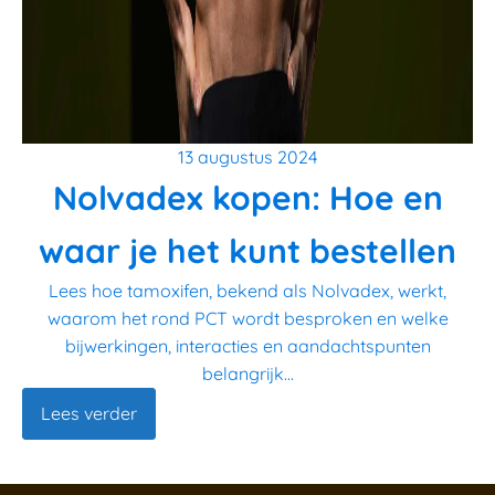
13 augustus 2024
Nolvadex kopen: Hoe en
waar je het kunt bestellen
Lees hoe tamoxifen, bekend als Nolvadex, werkt,
waarom het rond PCT wordt besproken en welke
bijwerkingen, interacties en aandachtspunten
belangrijk...
Lees verder