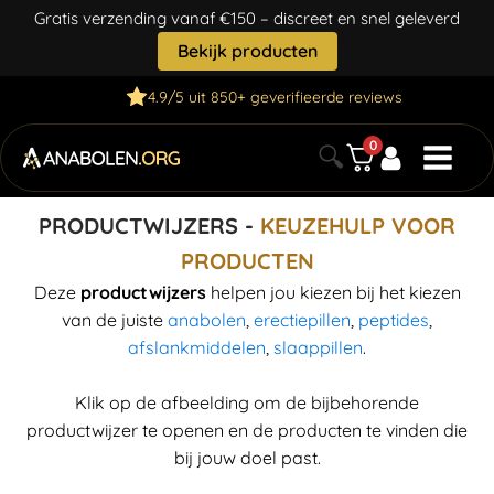
Gratis verzending vanaf €150 – discreet en snel geleverd
Bekijk producten
4.9/5 uit 850+ geverifieerde reviews
0
🔍
PRODUCTWIJZERS -
KEUZEHULP VOOR
PRODUCTEN
Deze
productwijzers
helpen jou kiezen bij het kiezen
van de juiste
anabolen
,
erectiepillen
,
peptides
,
afslankmiddelen
,
slaappillen
.
Klik op de afbeelding om de bijbehorende
productwijzer te openen en de producten te vinden die
bij jouw doel past.