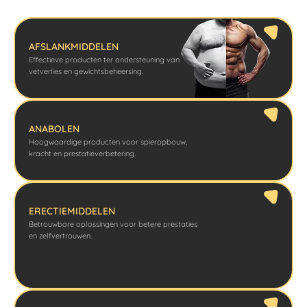
AFSLANKMIDDELEN
Effectieve producten ter ondersteuning van
vetverlies en gewichtsbeheersing.
ANABOLEN
Hoogwaardige producten voor spieropbouw,
kracht en prestatieverbetering.
ERECTIEMIDDELEN
Betrouwbare oplossingen voor betere prestaties
en zelfvertrouwen.