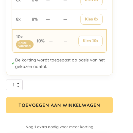
8x
8%
—
—
Kies 8x
10x
10%
—
—
Kies 10x
Beste
voordeel
De korting wordt toegepast op basis van het
✓
gekozen aantal.
TOEVOEGEN AAN WINKELWAGEN
Nog 1 extra nodig voor meer korting