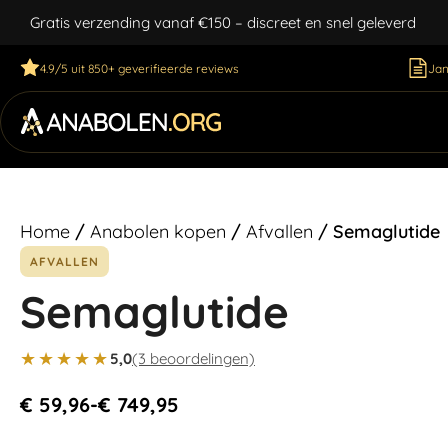
Gratis verzending vanaf €150 – discreet en snel geleverd
4.9/5 uit 850+ geverifieerde reviews
Jan
Home
/
Anabolen kopen
/
Afvallen
/ Semaglutide
AFVALLEN
Semaglutide
★★★★★
5,0
(3 beoordelingen)
€
59,96
-
€
749,95