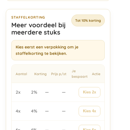
STAFFELKORTING
Tot 10% korting
Meer voordeel bij
meerdere stuks
Kies eerst een verpakking om je
staffelkorting te bekijken.
Je
Aantal
Korting
Prijs p/st
Actie
bespaart
2x
2%
—
—
Kies 2x
4x
4%
—
—
Kies 4x
6x
6%
—
—
Kies 6x