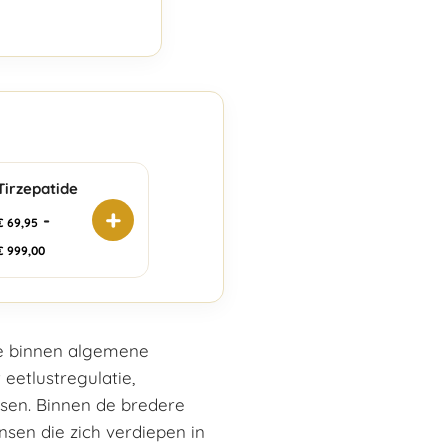
Tirzepatide
+
-
€
69,95
€
999,00
ie binnen algemene
 eetlustregulatie,
sen. Binnen de bredere
sen die zich verdiepen in