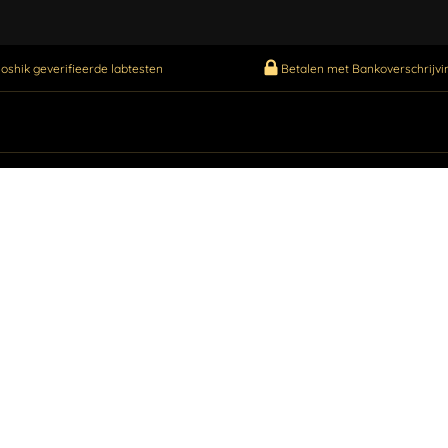
oshik geverifieerde labtesten
Betalen met Bankoverschrijvin