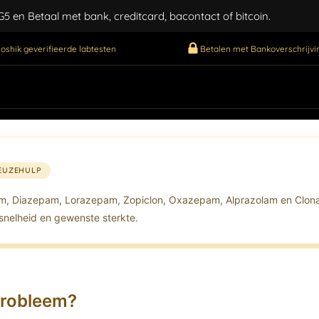
 en Betaal met bank, creditcard, bacontact of bitcoin.
oshik geverifieerde labtesten
Betalen met Bankoverschrijvin
EUZEHULP
am, Diazepam, Lorazepam, Zopiclon, Oxazepam, Alprazolam en Clon
snelheid en gewenste sterkte.
pprobleem?