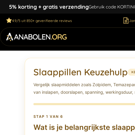
5% korting + gratis verzending
Gebruik code KORTING5
4.9/5 uit 850+ geverifieerde reviews
Jan
Slaappillen Keuzehulp
K
Vergelijk slaapmiddelen zoals Zolpidem, Temazep
van inslapen, doorslapen, spanning, werkingsduur, 
STAP 1 VAN 6
Wat is je belangrijkste slaa