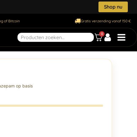
Shop nu
g of Bitcoin
Gratis verzending vanaf 150 €
0
azepam op basis