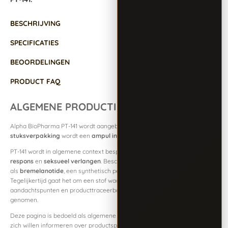
BESCHRIJVING
SPECIFICATIES
BEOORDELINGEN
PRODUCT FAQ
ALGEMENE PRODUCTINFORMATIE
Alpha BioPharma PT-141 wordt aangeboden in
10 mg per vial
. Bij de
stuksverpakking
wordt een
ampul injectiewater
meegeleverd.
PT-141 wordt in algemene context besproken in relatie tot
seksuele
respons
en
seksueel verlangen
. Beschikbare bronnen beschrijven PT-141
als
bremelanotide
, een synthetisch peptide uit de melanocortinegroep.
Tegelijkertijd gaat het om een stof waarbij gezondheidsrisico’s, juridische
aandachtspunten en producttraceerbaarheid serieus moeten worden
genomen.
Deze pagina is bedoeld als algemene productinformatie voor mensen die
zich willen informeren over productspecificaties en algemene