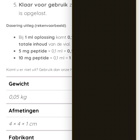
Klaar voor gebruik
zodra het poeder volledig
is opgelost.
Dosering uitleg (rekenvoorbeeld)
Bij
1 ml oplossing
komt
0,1 ml overeen met 1/10 van de
totale inhoud
van de vial.
5 mg peptide
= 0,1 ml =
0,5 mg
10 mg peptide
= 0,1 ml =
1 mg
Komt u er niet uit? Gebruik dan onze handige peptide calculator!
Gewicht
0,05 kg
Afmetingen
4 × 4 × 1 cm
Fabrikant