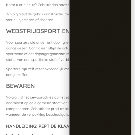
Komt u er niet uit? Gebruik dan onze handige
peptide calculator
!
⚠️ Volg altijd de gebruiksinstructie. Niet gebruiken bij onduidelijkheid over
steriel injecteren of doseren.
WEDSTRIJDSPORT EN DOPING
Voor sporters die onder antidopingregels vallen, is extra voorzichtigheid
aangewezen. Controleer altijd de actuele regels van de relevante
sportbond of antidopingorganisatie voordat je conclusies trekt over de
status van een specifieke stof of verbinding.
Sporters zijn zelf verantwoordelijk voor alles wat in hun lichaam wordt
aangetroffen.
BEWAREN
Volg altijd het bewaaradvies op het etiket en de verpakking. Let
daarnaast op de algemene staat van vial, dop en meegeleverde
componenten. Gebruik het product niet na de houdbaarheidsdatum of
wanneer de verpakking beschadigd is of onduidelijkheden vertoont.
HANDLEIDING: PEPTIDE KLAARMAKEN VOOR GEBRUIK