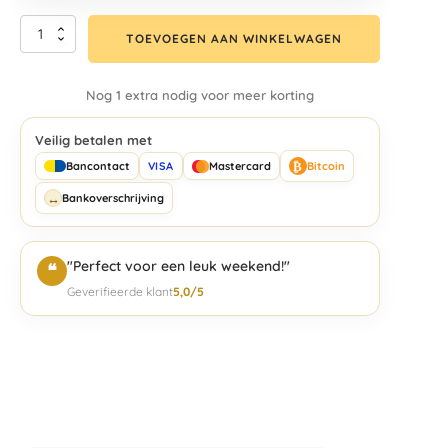
TOEVOEGEN AAN WINKELWAGEN
Nog 1 extra nodig voor meer korting
Veilig betalen met
₿
Bancontact
VISA
Mastercard
Bitcoin
↔
Bankoverschrijving
"Perfect voor een leuk weekend!"
❝
Geverifieerde klant
5,0/5