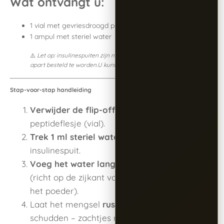
Wat ontvangt u:
1 vial met gevriesdroogd peptidepoeder
1 ampul met steriel water
⚠️
Let op: insulinespuiten zijn niet inbegrepen en dienen
apart besteld te worden.U kunt
hier insulinespuiten kopen
.
Stap-voor-stap handleiding
Verwijder de flip-off dop
van het
peptideflesje (vial).
Trek 1 ml steriel water
op met een
insulinespuit.
Voeg het water langzaam toe aan de vial
(richt op de zijkant van het glas, niet direct op
het poeder).
Laat het mengsel
rustig oplossen
(niet
schudden – zachtjes ronddraaien mag).