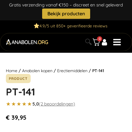
Gratis verzending vanaf €150 – discreet en snel geleverd
Bekijk producten
4.9/5 uit 850+ geverifieerde reviews
0
🔍
Home
/
Anabolen kopen
/
Erectiemiddelen
/ PT-141
PRODUCT
PT-141
★★★★★
5,0
(2 beoordelingen)
€
39,95