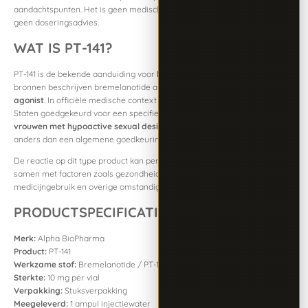
aandachtspunten. Het is geen medisch advies, geen gebruiksadvies en
geen doseringsadvies.
WAT IS PT-141?
PT-141 is de bekende aanduiding voor
bremelanotide
. Beschikbare
bronnen beschrijven bremelanotide als een
melanocortin receptor
agonist
. In officiële medische context is bremelanotide in de Verenigde
Staten goedgekeurd voor een specifieke indicatie bij
premenopauzale
vrouwen met hypoactive sexual desire disorder (HSDD)
. Dat is iets
anders dan een algemene goedkeuring als erectiemiddel voor mannen.
De reactie op dit type product kan per persoon sterk verschillen en hangt
samen met factoren zoals gezondheid, medische voorgeschiedenis,
medicijngebruik en overige omstandigheden.
PRODUCTSPECIFICATIES
Merk:
Alpha BioPharma
Product:
PT-141
Werkzame stof:
Bremelanotide / PT-141
Sterkte:
10 mg per vial
Verpakking:
Stuksverpakking
Meegeleverd:
1 ampul injectiewater