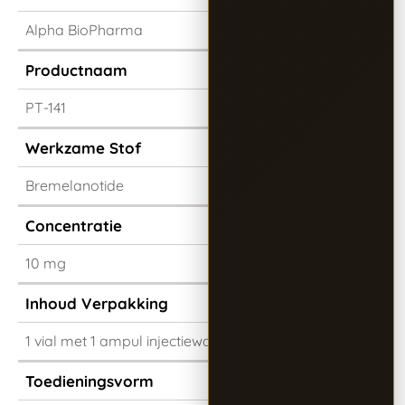
Alpha BioPharma
Productnaam
PT-141
Werkzame Stof
Bremelanotide
Concentratie
10 mg
Inhoud Verpakking
1 vial met 1 ampul injectiewater
Toedieningsvorm