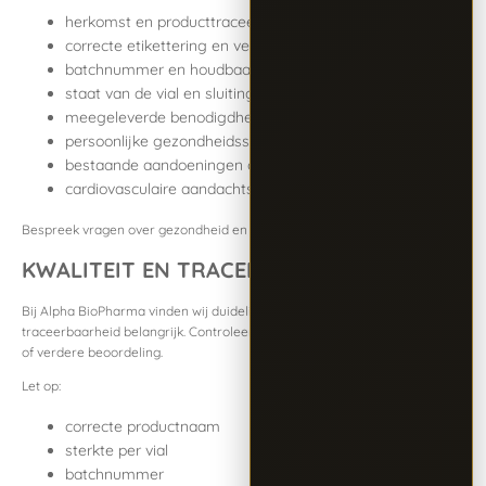
herkomst en producttraceerbaarheid
correcte etikettering en verpakking
batchnummer en houdbaarheidsdatum
staat van de vial en sluiting
meegeleverde benodigdheden
persoonlijke gezondheidssituatie
bestaande aandoeningen of medicijngebruik
cardiovasculaire aandachtspunten
Bespreek vragen over gezondheid en risico’s altijd met een bevoegd arts.
KWALITEIT EN TRACEERBAARHEID
Bij Alpha BioPharma vinden wij duidelijke productinformatie en
traceerbaarheid belangrijk. Controleer elk product zorgvuldig voor opslag
of verdere beoordeling.
Let op:
correcte productnaam
sterkte per vial
batchnummer