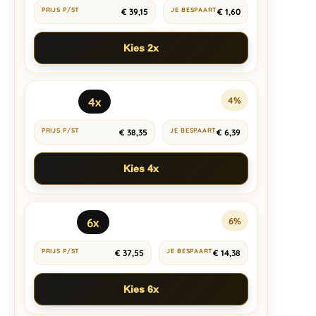
€
39,15
€
1,60
Kies 2x
4x
4%
€
38,35
€
6,39
Kies 4x
6x
6%
€
37,55
€
14,38
Kies 6x