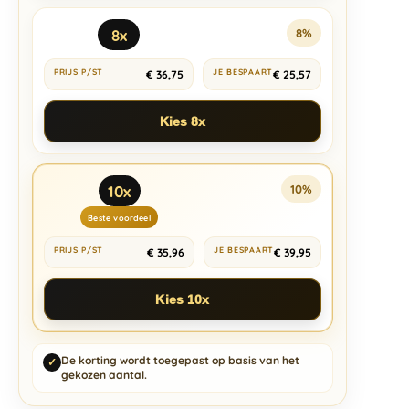
8x
8%
€
36,75
€
25,57
Kies 8x
10x
10%
Beste voordeel
€
35,96
€
39,95
Kies 10x
De korting wordt toegepast op basis van het
✓
gekozen aantal.