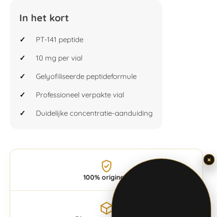
In het kort
PT-141 peptide
10 mg per vial
Gelyofiliseerde peptideformule
Professioneel verpakte vial
Duidelijke concentratie-aanduiding
×
×
100% origineel