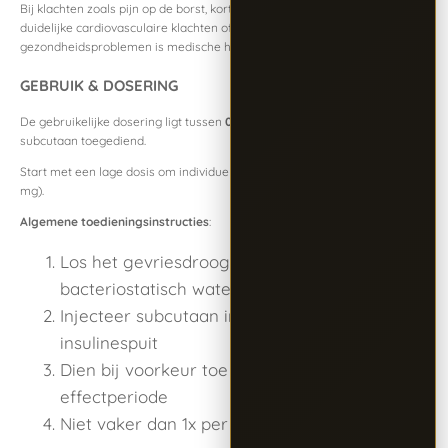
Bij klachten zoals pijn op de borst, kortademigheid, ernstige hoofdpijn,
duidelijke cardiovasculaire klachten of andere ernstige
gezondheidsproblemen is medische hulp noodzakelijk.
GEBRUIK & DOSERING
De gebruikelijke dosering ligt tussen
0,5 en 2 mg PT-141 per injectie
,
subcutaan toegediend.
Start met een lage dosis om individuele gevoeligheid te testen (bijv. 0,5–1
mg).
Algemene toedieningsinstructies
:
Los het gevriesdroogde poeder op met
bacteriostatisch water (1–2 ml)
Injecteer subcutaan in buik- of dijregio met
insulinespuit
Dien bij voorkeur toe 1–3 uur vóór gewenste
effectperiode
Niet vaker dan 1x per 24 uur gebruiken