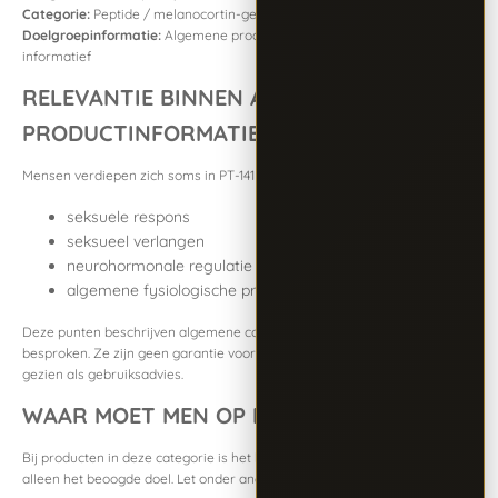
Categorie:
Peptide / melanocortin-gerelateerde verbinding
Doelgroepinformatie:
Algemene productinformatie, uitsluitend
informatief
RELEVANTIE BINNEN ALGEMENE
PRODUCTINFORMATIE
Mensen verdiepen zich soms in PT-141 vanwege de mogelijke relatie met:
seksuele respons
seksueel verlangen
neurohormonale regulatie
algemene fysiologische processen rond seksuele functie
Deze punten beschrijven algemene contexten waarin PT-141 wordt
besproken. Ze zijn geen garantie voor resultaat en mogen niet worden
gezien als gebruiksadvies.
WAAR MOET MEN OP LETTEN?
Bij producten in deze categorie is het belangrijk om verder te kijken dan
alleen het beoogde doel. Let onder andere op: