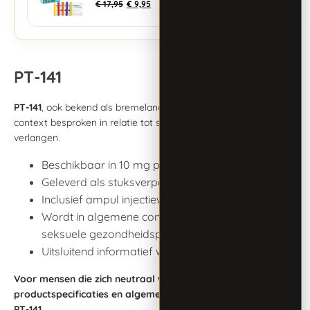
€
17,95
€
9,95
PT-141
PT-141
, ook bekend als bremelanotide, wordt in algemene
context besproken in relatie tot seksuele respons en seksueel
verlangen.
Beschikbaar in 10 mg per vial
Geleverd als stuksverpakking
Inclusief ampul injectiewater
Wordt in algemene context besproken rond
seksuele gezondheidsprocessen
Uitsluitend informatief weergegeven
Voor mensen die zich neutraal willen informeren over
productspecificaties en algemene aandachtspunten rond
PT-141.