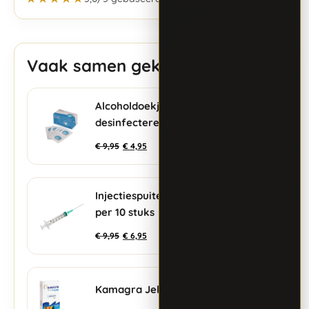
Vaak samen gekocht
Alcoholdoekjes voor
+
desinfecteren - 10 stuks
€
9,95
€
4,95
Injectiespuiten + naalden
+
per 10 stuks
€
9,95
€
6,95
Kamagra Jelly
+