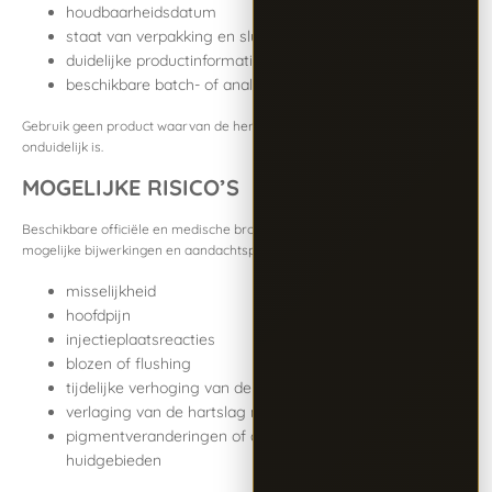
houdbaarheidsdatum
staat van verpakking en sluiting
duidelijke productinformatie
beschikbare batch- of analysecertificaten
Gebruik geen product waarvan de herkomst, samenstelling of kwaliteit
onduidelijk is.
MOGELIJKE RISICO’S
Beschikbare officiële en medische bronnen noemen onder meer
mogelijke bijwerkingen en aandachtspunten zoals:
misselijkheid
hoofdpijn
injectieplaatsreacties
blozen of flushing
tijdelijke verhoging van de bloeddruk
verlaging van de hartslag na toediening
pigmentveranderingen of donkerder worden van
huidgebieden