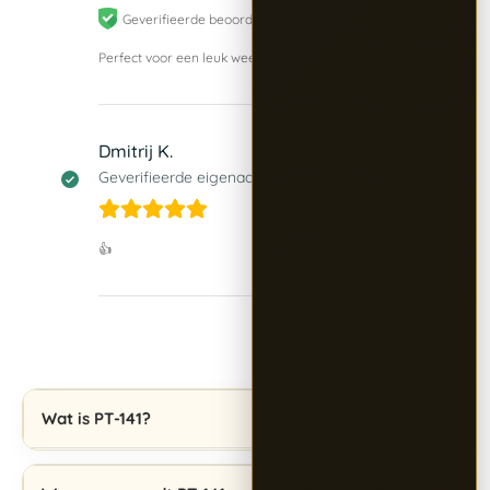
Geverifieerde beoordeling -
bekijk origineel
Perfect voor een leuk weekend!
Dmitrij K.
2 mei 2026
Geverifieerde eigenaar
👍
Wat is PT-141?