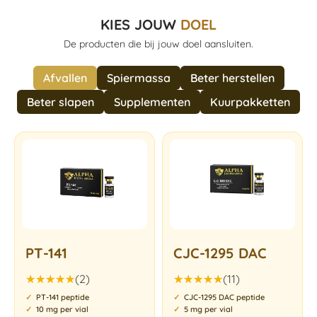
KIES JOUW
DOEL
De producten die bij jouw doel aansluiten.
Afvallen
Spiermassa
Beter herstellen
Beter slapen
Supplementen
Kuurpakketten
PT-141
CJC-1295 DAC
(2)
(11)
Gewaardeerd
Gewaardeerd
PT-141 peptide
CJC-1295 DAC peptide
5.00
uit 5
4.91
uit 5
10 mg per vial
5 mg per vial