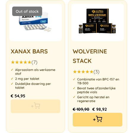
Out of stock
XANAX BARS
WOLVERINE
STACK
(7)
Gewaardeerd
Alprazolam als werkzame
(3)
5.00
uit 5
stof
Gewaardeerd
2 mg per tablet
Combinatie van BPC-157 en
5.00
uit 5
TB-500
Duidelijke dosering per
tablet
Bevat twee afzonderlijke
peptide vials
€
54,95
Gericht op herstel en
regeneratie
+
€
109,90
€
98,92
+