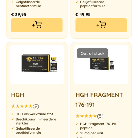
Gelyofiliseerde
Gelyofiliseerde
peptideformule
peptideformule
€
39,95
€
49,95
+
+
Out of stock
HGH
HGH FRAGMENT
176-191
(9)
Gewaardeerd
HGH als werkzame stof
(5)
5.00
uit 5
Beschikbaar in meerdere
Gewaardeerd
sterktes
HGH Fragment 176–191
5.00
uit 5
peptide
Gelyofiliseerde
peptideformule
10 mg per vial