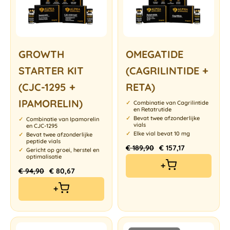
GROWTH
OMEGATIDE
STARTER KIT
(CAGRILINTIDE +
(CJC-1295 +
RETA)
IPAMORELIN)
Combinatie van Cagrilintide
en Retatrutide
Bevat twee afzonderlijke
Combinatie van Ipamorelin
vials
en CJC-1295
Elke vial bevat 10 mg
Bevat twee afzonderlijke
peptide vials
€
189,90
€
157,17
Gericht op groei, herstel en
optimalisatie
+
€
94,90
€
80,67
+