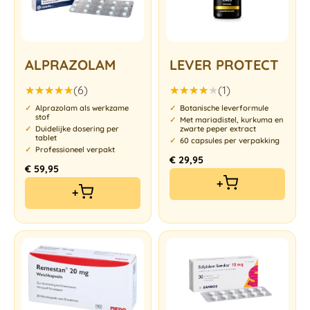
ALPRAZOLAM
LEVER PROTECT
(6)
(1)
Gewaardeerd
Gewaardeerd
Alprazolam als werkzame
Botanische leverformule
5.00
uit 5
4.00
uit
stof
Met mariadistel, kurkuma en
5
Duidelijke dosering per
zwarte peper extract
tablet
60 capsules per verpakking
Professioneel verpakt
€
29,95
€
59,95
+
+