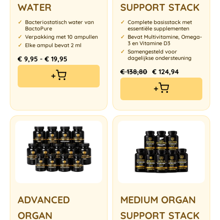
WATER
SUPPORT STACK
Bacteriostatisch water van
Complete basisstack met
BactoPure
essentiële supplementen
Verpakking met 10 ampullen
Bevat Multivitamine, Omega-
3 en Vitamine D3
Elke ampul bevat 2 ml
Samengesteld voor
-
€
9,95
€
19,95
dagelijkse ondersteuning
€
138,80
€
124,94
+
+
ADVANCED
MEDIUM ORGAN
ORGAN
SUPPORT STACK