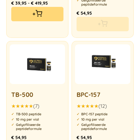
Gelyofiliseerde
-
€
39,95
€
419,95
peptideformule
€
54,95
+
+
TB-500
BPC-157
(7)
(12)
Gewaardeerd
Gewaardeerd
TB-500 peptide
BPC-157 peptide
5.00
uit 5
5.00
uit 5
10 mg per vial
10 mg per vial
Gelyofiliseerde
Gelyofiliseerde
peptideformule
peptideformule
€
54,95
€
54,95