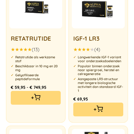
RETATRUTIDE
IGF-1 LR3
(13)
(4)
Gewaardeerd
Gewaardeerd
Retatrutide als werkzame
Langwerkende IGF-1 variant
5.00
uit 5
4.25
uit
stof
voor onderzoeksdoeleinden
5
Beschikbaar in 10 mg en 20
Populair binnen onderzoek
mg
naar spiergroei, herstel en
celregeneratie
Gelyofiliseerde
peptideformule
Aangepaste LR3-structuur
met langere biologische
-
€
59,95
€
749,95
activiteit dan standaard IGF-
1
+
€
69,95
+