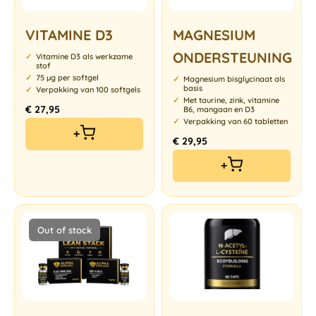
VITAMINE D3
MAGNESIUM
ONDERSTEUNING
Vitamine D3 als werkzame
stof
75 µg per softgel
Magnesium bisglycinaat als
basis
Verpakking van 100 softgels
Met taurine, zink, vitamine
€
27,95
B6, mangaan en D3
Verpakking van 60 tabletten
+
€
29,95
+
Out of stock