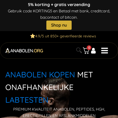
5% korting + gratis verzending
Gebruik code KORTING5 en Betaal met bank, creditcard,
bacontact of bitcoin.
Shop nu
4.9/5 uit 850+ geverifieerde reviews
0
🔍
ANABOLEN KOPEN
MET
ONAFHANKELIJKE
LABTESTEN
PREMIUM KWALITEIT ANABOLEN, PEPTIDES, HGH,
ERECTIEPILLEN EN AFSLANKMIDDELEN