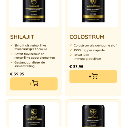
SHILAJIT
COLOSTRUM
Shilajit als natuurlijke
Colostrum als werkzame stof
mineraalrijke formule
1000 mg per capsule
Bevat fulvinezuur en
Bevat 30%
natuurlijke spoorelementen
immunoglobulinen
Gestandaardiseerde
samenstelling
€
33,95
€
39,95
+
+