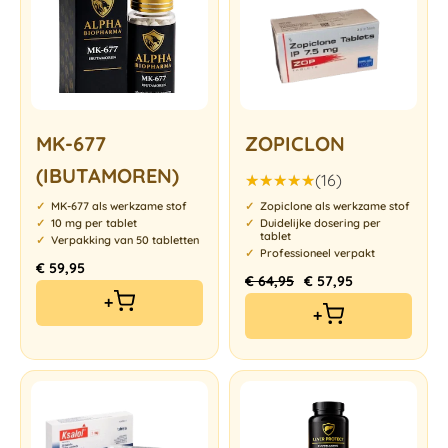
MK-677
ZOPICLON
(IBUTAMOREN)
(16)
Gewaardeerd
MK-677 als werkzame stof
Zopiclone als werkzame stof
4.94
uit 5
10 mg per tablet
Duidelijke dosering per
tablet
Verpakking van 50 tabletten
Professioneel verpakt
€
59,95
€
64,95
€
57,95
+
+