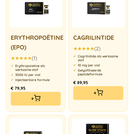
ERYTHROPOËTINE
CAGRILINTIDE
(EPO)
(2)
Gewaardeerd
Cagrilintide als werkzame
(1)
5.00
uit 5
stof
Gewaardeerd
10 mg per vial
Erythropoietine als
5.00
uit 5
werkzame stof
Gelyofiliseerde
peptideformule
3000 IU per vial
Injecteerbare formule
€
89,95
€
79,95
+
+