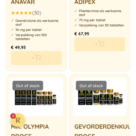
ANAVAR
ADIPEX
Phentermine als werkzame
(30)
stof
Gewaardeerd
75 mg per tablet
Oxandrolone als werkzame
4.83
uit 5
stof
Verpakking van 30 tabletten
10 mg per tablet
€
67,95
Verpakking van 100
tabletten
+
€
49,95
+
Out of stock
Out of stock
0
MR. OLYMPIA
GEVORDERDENKUUR