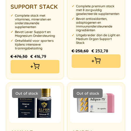
SUPPORT STACK
Complete premium stack
met 8 zorgvuldig
geselecteerde supplementen
Complete stack met
Bevat antioxidanten,
vitamines, mineralen en
adaptogenen en
ondersteunende
immuunondersteunende
supplementen
ingrediënten
Bevat Lever Support en
Uitgebreider dan de Light en
Magnesium Ondersteuning
Medium Organ Support
Ontwikkeld voor sporters
Stack
tijdens intensieve
trainingsbelasting
€
258,60
€
232,78
€
476,30
€
416,79
+
+
Out of stock
Out of stock