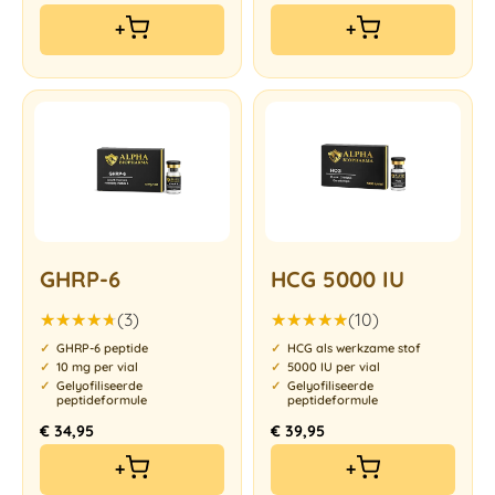
+
+
GHRP-6
HCG 5000 IU
(3)
(10)
Gewaardeerd
Gewaardeerd
GHRP-6 peptide
HCG als werkzame stof
4.67
uit
5.00
uit 5
10 mg per vial
5000 IU per vial
5
Gelyofiliseerde
Gelyofiliseerde
peptideformule
peptideformule
€
34,95
€
39,95
+
+