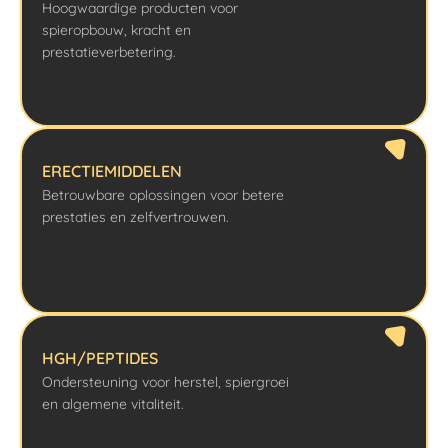
Hoogwaardige producten voor
spieropbouw, kracht en
prestatieverbetering.
ERECTIEMIDDELEN
Betrouwbare oplossingen voor betere
prestaties en zelfvertrouwen.
HGH/PEPTIDES
Ondersteuning voor herstel, spiergroei
en algemene vitaliteit.