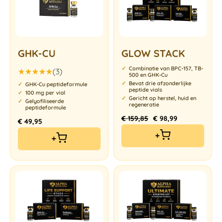
GHK-CU
GLOW STACK
Combinatie van BPC-157, TB-
(3)
500 en GHK-Cu
Gewaardeerd
Bevat drie afzonderlijke
GHK-Cu peptideformule
peptide vials
5.00
uit 5
100 mg per vial
Gericht op herstel, huid en
Gelyofiliseerde
regeneratie
peptideformule
€
159,85
€
98,99
€
49,95
+
+