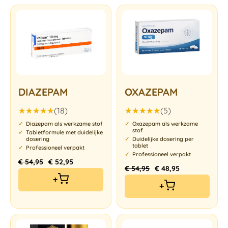
DIAZEPAM
OXAZEPAM
(18)
(5)
Gewaardeerd
Gewaardeerd
Diazepam als werkzame stof
Oxazepam als werkzame
4.94
uit 5
5.00
uit 5
stof
Tabletformule met duidelijke
dosering
Duidelijke dosering per
tablet
Professioneel verpakt
Professioneel verpakt
€
54,95
€
52,95
€
54,95
€
48,95
+
+