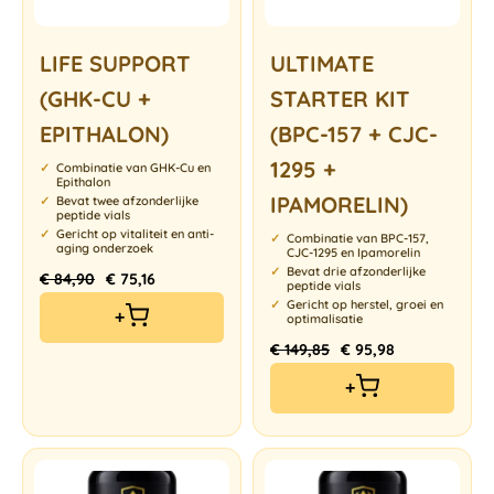
LIFE SUPPORT
ULTIMATE
(GHK-CU +
STARTER KIT
EPITHALON)
(BPC-157 + CJC-
1295 +
Combinatie van GHK-Cu en
Epithalon
IPAMORELIN)
Bevat twee afzonderlijke
peptide vials
Gericht op vitaliteit en anti-
Combinatie van BPC-157,
aging onderzoek
CJC-1295 en Ipamorelin
Bevat drie afzonderlijke
€
84,90
€
75,16
peptide vials
Gericht op herstel, groei en
+
optimalisatie
€
149,85
€
95,98
+