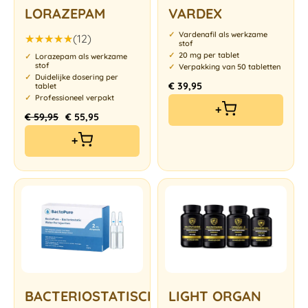
LORAZEPAM
VARDEX
Vardenafil als werkzame
(12)
stof
Gewaardeerd
20 mg per tablet
Lorazepam als werkzame
5.00
uit 5
stof
Verpakking van 50 tabletten
Duidelijke dosering per
€
39,95
tablet
Professioneel verpakt
+
€
59,95
€
55,95
+
BACTERIOSTATISCH
LIGHT ORGAN