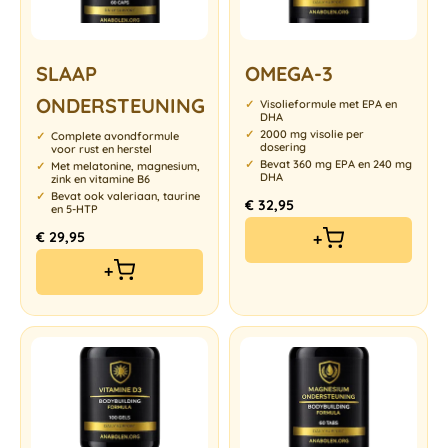
SLAAP
OMEGA-3
ONDERSTEUNING
Visolieformule met EPA en
DHA
2000 mg visolie per
Complete avondformule
dosering
voor rust en herstel
Bevat 360 mg EPA en 240 mg
Met melatonine, magnesium,
DHA
zink en vitamine B6
Bevat ook valeriaan, taurine
€
32,95
en 5-HTP
€
29,95
+
+