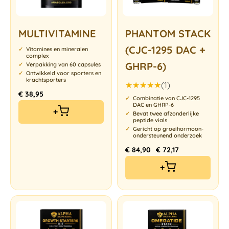
MULTIVITAMINE
PHANTOM STACK
(CJC-1295 DAC +
Vitamines en mineralen
complex
GHRP-6)
Verpakking van 60 capsules
Ontwikkeld voor sporters en
krachtsporters
(1)
€
38,95
Gewaardeerd
Combinatie van CJC-1295
5.00
uit 5
DAC en GHRP-6
+
Bevat twee afzonderlijke
peptide vials
Gericht op groeihormoon-
ondersteunend onderzoek
€
84,90
€
72,17
+