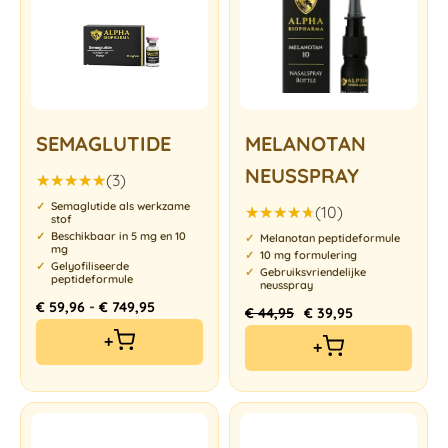
SEMAGLUTIDE
MELANOTAN
NEUSSPRAY
(3)
Gewaardeerd
Semaglutide als werkzame
(10)
5.00
uit 5
stof
Gewaardeerd
Beschikbaar in 5 mg en 10
Melanotan peptideformule
mg
4.70
uit
10 mg formulering
5
Gelyofiliseerde
Gebruiksvriendelijke
peptideformule
neusspray
-
€
59,96
€
749,95
€
44,95
€
39,95
+
+