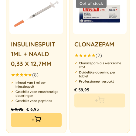
Out of stock
INSULINESPUIT
CLONAZEPAM
1ML + NAALD
(2)
Gewaardeerd
0,33 X 12,7MM
Clonazepam als werkzame
5.00
uit 5
stof
Duidelijke dosering per
(8)
tablet
Gewaardeerd
Professioneel verpakt
Inhoud van 1 ml per
4.75
uit
injectiespuit
€
59,95
5
Geschikt voor nauwkeurige
doseringen
+
Geschikt voor peptides
€
9,95
€
6,95
+