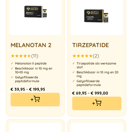
MELANOTAN 2
TIRZEPATIDE
(11)
(2)
Gewaardeerd
Gewaardeerd
Melanotan II peptide
Tirzepatide als werkzame
4.55
uit
5.00
uit 5
stof
Beschikbaar in 10 mg en
5
10×10 mg
Beschikbaar in 10 mg en 20
mg
Gelyofiliseerde
peptideformule
Gelyofiliseerde
peptideformule
-
€
39,95
€
199,95
-
€
69,95
€
999,00
+
+