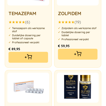
TEMAZEPAM
ZOLPIDEM
(6)
(19)
Gewaardeerd
Gewaardeerd
Temazepam als werkzame
Zolpidem als werkzame stof
5.00
uit 5
5.00
uit 5
stof
Duidelijke dosering per
Duidelijke dosering per
tablet
tablet of capsule
Professioneel verpakt
Professioneel verpakt
€
59,95
€
89,95
+
+