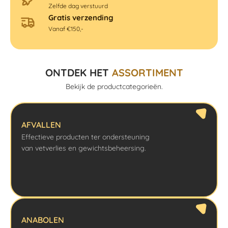
Zelfde dag verstuurd
Gratis verzending
Vanaf €150,-
ONTDEK HET
ASSORTIMENT
Bekijk de productcategorieën.
AFVALLEN
Effectieve producten ter ondersteuning
van vetverlies en gewichtsbeheersing.
ANABOLEN