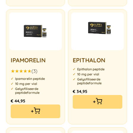
IPAMORELIN
EPITHALON
Epithalon peptide
(3)
10 mg per vial
Gewaardeerd
Ipamorelin peptide
Gelyofiliseerde
5.00
uit 5
peptideformule
10 mg per vial
Gelyofiliseerde
€
34,95
peptideformule
€
44,95
+
+