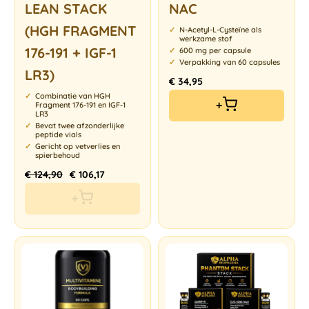
LEAN STACK
NAC
(HGH FRAGMENT
N-Acetyl-L-Cysteïne als
werkzame stof
176-191 + IGF-1
600 mg per capsule
Verpakking van 60 capsules
LR3)
€
34,95
Combinatie van HGH
+
Fragment 176-191 en IGF-1
LR3
Bevat twee afzonderlijke
peptide vials
Gericht op vetverlies en
spierbehoud
€
124,90
€
106,17
+