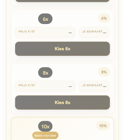
6x
6%
—
—
Kies 6x
8x
8%
—
—
Kies 8x
10x
10%
Beste voordeel