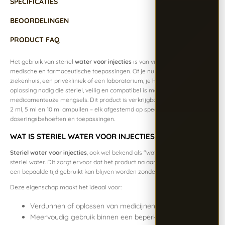
SPECIFICATIES
BEOORDELINGEN
PRODUCT FAQ
Het gebruik van steriel
water voor injecties
is van vitaal belang in
medische en farmaceutische toepassingen. Of je nu werkt in een
ziekenhuis, een privékliniek of een laboratorium, je hebt een betrouwbare
oplossing nodig die steriel, veilig en compatibel is met diverse
medicamenteuze mengsels. Dit product is verkrijgbaar in drie varianten:
2 ml, 5 ml en 10 ml ampullen – elk afgestemd op specifieke
doseringsbehoeften en toepassingen.
WAT IS STERIEL WATER VOOR INJECTIES?
Steriel water voor injecties
, ook wel bekend als "water for injection" is
steriel water. Dit zorgt ervoor dat het product na aanprikken gedurende
een bepaalde tijd gebruikt kan blijven worden zonder besmetting.
Deze eigenschap maakt het ideaal voor:
Verdunnen of oplossen van medicijnen
Meervoudig gebruik binnen een beperkte tijdsduur