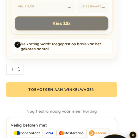
—
—
Kies 10x
De korting wordt toegepast op basis van het
✓
gekozen aantal.
TOEVOEGEN AAN WINKELWAGEN
Nog 1 extra nodig voor meer korting
Veilig betalen met
₿
Bancontact
VISA
Mastercard
Bitcoin
×
×