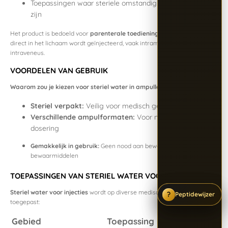
Toepassingen waar steriele omstandigheden essentieel
zijn
Het product is bedoeld voor
parenterale toediening
, wat inhoudt dat het
direct in het lichaam wordt geïnjecteerd, vaak intramusculair of
intraveneus.
VOORDELEN VAN GEBRUIK
Waarom zou je kiezen voor steriel water in ampullen?
Steriel verpakt:
Veilig voor medisch gebruik
Verschillende ampulformaten:
Voor nauwkeurige
dosering
Gemakkelijk in gebruik:
Geen nood aan bewaarflesjes of extra
bewaarmiddelen
TOEPASSINGEN VAN STERIEL WATER VOOR INJECTIES
Steriel water voor injecties
wordt op diverse medische vlakken
?
?
?
Peptidewijzer
Peptidewijzer
Peptidewijzer
toegepast:
Gebied
Toepassing