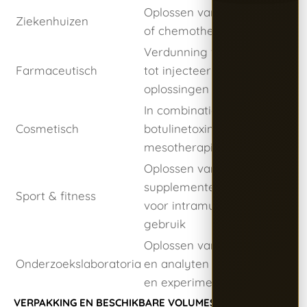
Oplossen van antibiotica
Ziekenhuizen
of chemotherapie
Verdunning van poeders
Farmaceutisch
tot injecteerbare
oplossingen
In combinatie met
Cosmetisch
botulinetoxine of
mesotherapie
Oplossen van
supplementen of peptiden
Sport & fitness
voor intramusculair
gebruik
Oplossen van teststoffen
Onderzoekslaboratoria
en analyten voor proeven
en experimenten
VERPAKKING EN BESCHIKBARE VOLUMES