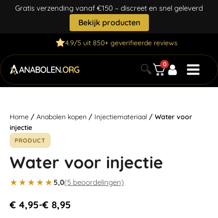
Gratis verzending vanaf €150 – discreet en snel geleverd
Bekijk producten
4.9/5 uit 850+ geverifieerde reviews
0
🔍
Home
/
Anabolen kopen
/
Injectiemateriaal
/ Water voor
injectie
PRODUCT
Water voor injectie
★★★★★
5,0
(5 beoordelingen)
€
4,95
€
8,95
-