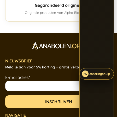
Gegarandeerd origineel
Originele producten van Alpha BioPharma.
NIEUWSBRIEF
Meld je aan voor 5% korting + gratis verzending
Doseringshulp
Doseringshulp
Doseringshulp
ML
ML
ML
E-mailadres*
NAVIGATIE