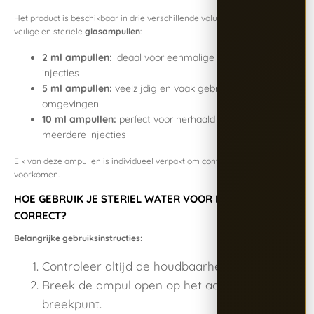
Het product is beschikbaar in drie verschillende volumes, elk verpakt in
veilige en steriele
glasampullen
:
2 ml ampullen:
ideaal voor eenmalige dosissen of
injecties
5 ml ampullen:
veelzijdig en vaak gebruikt in klinische
omgevingen
10 ml ampullen:
perfect voor herhaald gebruik bij
meerdere injecties
Elk van deze ampullen is individueel verpakt om contaminatie te
voorkomen.
HOE GEBRUIK JE STERIEL WATER VOOR INJECTIES
CORRECT?
Belangrijke gebruiksinstructies:
Controleer altijd de houdbaarheidsdatum.
Breek de ampul open op het aangegeven
breekpunt.