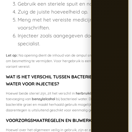
Gebruik een steriele spuit en naald.
Zuig de juiste hoeveelheid op.
Meng met het vereiste medicijn volgens de
voorschriften.
Injecteer zoals aangegeven door een arts of
specialist.
Let op:
Na opening dient de inhoud van de ampul snel gebruikt te worden
om besmetting te vermijden. Voor hergebruik is een bacteriostatische
variant vereist.
WAT IS HET VERSCHIL TUSSEN BACTERIEEL EN STERIEL
WATER VOOR INJECTIES?
Hoewel beide steriel zijn, zit het verschil in
herbruikbaarheid
en de
toevoeging van
benzylalcohol
bij bacterieel water. Dit voorkomt
bacteriële groei en maakt herhaald gebruik mogelijk. Steriel water
daarentegen is uitsluitend geschikt voor eenmalig gebruik.
VOORZORGSMAATREGELEN EN BIJWERKINGEN
Hoewel over het algemeen veilig in gebruik, zijn er enkele punten om in