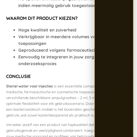
indien meermalig gebruik toegestaan is
WAAROM DIT PRODUCT KIEZEN?
Hoge kwaliteit en zuiverheid
Verkrijgbaar in meerdere volumes voor diverse
toepassingen
Geproduceerd volgens farmaceutische GMP-richtlijnen
Eenvoudig te integreren in jouw zorg- of
onderzoeksproces
CONCLUSIE
Steriel water voor injecties
is een essentiële component in tal van
medische, farmaceutische en cosmetische toepassingen. Dankzij de
verschillende beschikbare ampulgroottes – 2 ml, 5 ml en 10 ml – biedt het
optimale flexibiliteit voor elk gebruiksscenario. Door de aanwezigheid van
een bacteriostatisch middel is het bovendien geschikt voor meervoudig
gebruik, wat zowel kostenbesparend als praktisch is.
Verzeker jezelf van een product van topkwaliteit dat veiligheid,
gebruiksgemak en veelzijdigheid combineert. Voeg dit product toe aan
jouw medische voorraad en profiteer van betrouwbare prestaties, elke