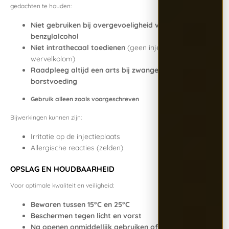
gedachten te houden:
Niet gebruiken bij overgevoeligheid voor
benzylalcohol
Niet intrathecaal toedienen
(geen injectie in de
wervelkolom)
Raadpleeg altijd een arts bij zwangerschap of
borstvoeding
Gebruik alleen zoals voorgeschreven
Bijwerkingen kunnen zijn:
Irritatie op de injectieplaats
Allergische reacties (zelden)
OPSLAG EN HOUDBAARHEID
Voor optimale kwaliteit en veiligheid:
Bewaren tussen 15°C en 25°C
Beschermen tegen licht en vorst
Na openen onmiddellijk gebruiken of goed hersluiten