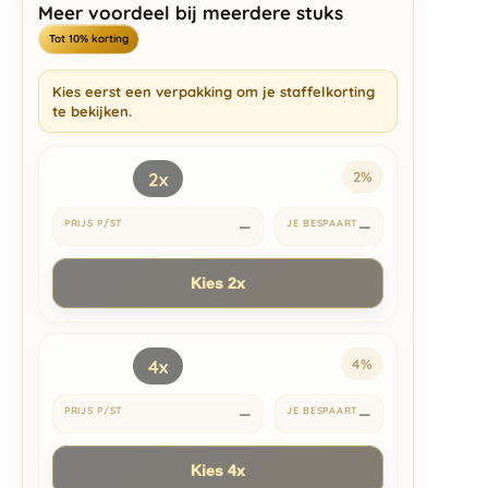
Meer voordeel bij meerdere stuks
Tot 10% korting
Kies eerst een verpakking om je staffelkorting
te bekijken.
2x
2%
—
—
Kies 2x
4x
4%
—
—
Kies 4x