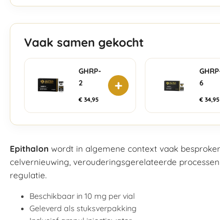
Vaak samen gekocht
GHRP-
GHRP
+
2
6
€
34,95
€
34,95
Epithalon
wordt in algemene context vaak besproken i
celvernieuwing, verouderingsgerelateerde processen
regulatie.
Beschikbaar in 10 mg per vial
Geleverd als stuksverpakking