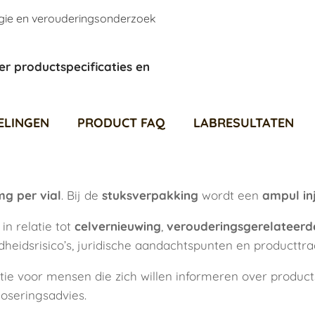
ogie en verouderingsonderzoek
er productspecificaties en
ELINGEN
PRODUCT FAQ
LABRESULTATEN
mg per vial
. Bij de
stuksverpakking
wordt een
ampul in
n relatie tot
celvernieuwing
,
verouderingsgerelateerd
ndheidsrisico’s, juridische aandachtspunten en produc
ie voor mensen die zich willen informeren over product
oseringsadvies.