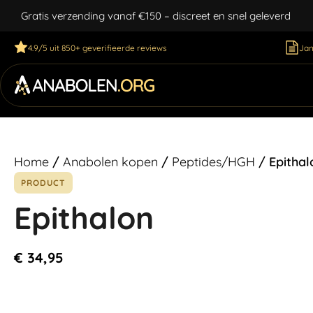
Gratis verzending vanaf €150 – discreet en snel geleverd
4.9/5 uit 850+ geverifieerde reviews
Jan
Home
/
Anabolen kopen
/
Peptides/HGH
/ Epithal
PRODUCT
Epithalon
€
34,95