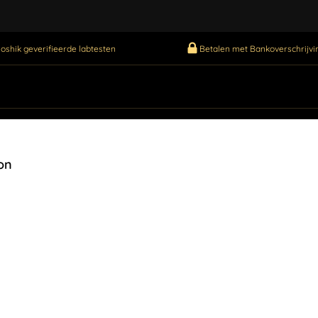
oshik geverifieerde labtesten
Betalen met Bankoverschrijvin
on