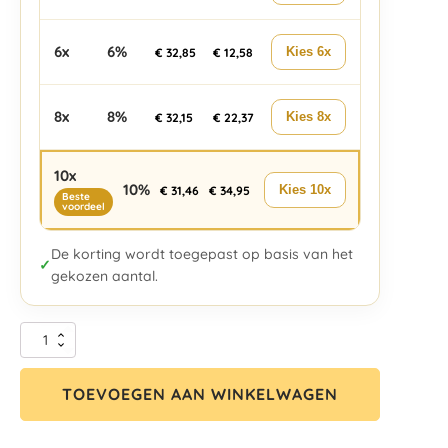
6x
6%
Kies 6x
€
32,85
€
12,58
8x
8%
Kies 8x
€
32,15
€
22,37
10x
10%
Kies 10x
€
31,46
€
34,95
Beste
voordeel
De korting wordt toegepast op basis van het
✓
gekozen aantal.
TOEVOEGEN AAN WINKELWAGEN