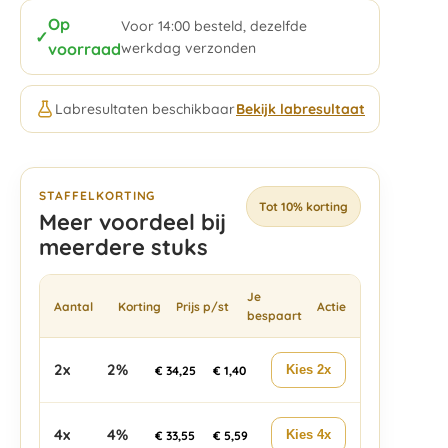
Op
Voor 14:00 besteld, dezelfde
✓
voorraad
werkdag verzonden
Labresultaten beschikbaar
Bekijk labresultaat
STAFFELKORTING
Tot 10% korting
Meer voordeel bij
meerdere stuks
Je
Aantal
Korting
Prijs p/st
Actie
bespaart
2x
2%
Kies 2x
€
34,25
€
1,40
4x
4%
Kies 4x
€
33,55
€
5,59