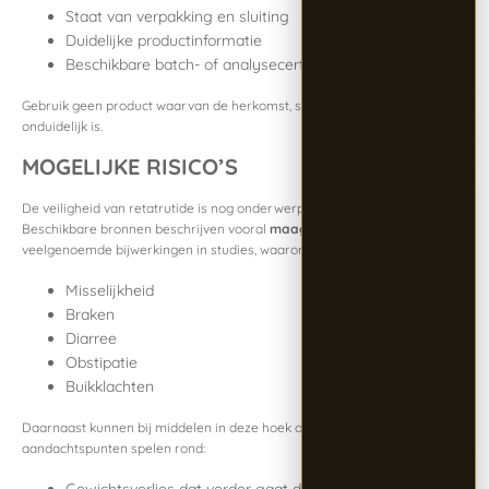
Staat van verpakking en sluiting
Duidelijke productinformatie
Beschikbare batch- of analysecertificaten
Gebruik geen product waarvan de herkomst, samenstelling of kwaliteit
onduidelijk is.
MOGELIJKE RISICO’S
De veiligheid van retatrutide is nog onderwerp van onderzoek.
Beschikbare bronnen beschrijven vooral
maagdarmklachten
als
veelgenoemde bijwerkingen in studies, waaronder:
Misselijkheid
Braken
Diarree
Obstipatie
Buikklachten
Daarnaast kunnen bij middelen in deze hoek ook bredere
aandachtspunten spelen rond: