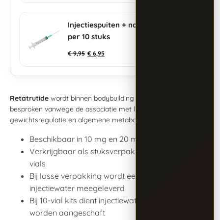
Injectiespuiten + naalden
+
per 10 stuks
€
9,95
€
6,95
Retatrutide
wordt binnen bodybuilding en krachtsport soms
besproken vanwege de associatie met lichaamscompositie,
gewichtsregulatie en algemene metabole processen.
Beschikbaar in 10 mg en 20 mg per vial
Verkrijgbaar als stuksverpakking of kit van 10
vials
Bij losse verpakking wordt een ampul
injectiewater meegeleverd
Bij 10-vial kits dient injectiewater afzonderlijk te
worden aangeschaft