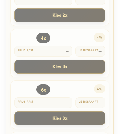
Kies 2x
4x
4%
—
—
Kies 4x
6x
6%
—
—
Kies 6x