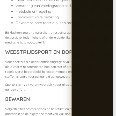
Gewichtsverlies dat verder gaat dan gewenst
Verstoring van voedingstoestand
Metabole ontregeling
Cardiovasculaire belasting
Onvoorspelbare reactie buiten medische begeleiding
Bij klachten zoals hevig braken, uitdroging, aanhoudende buikpijn, pijn op
de borst, kortademigheid of andere duidelijke gezondheidsproblemen is
medische hulp noodzakelijk.
WEDSTRIJDSPORT EN DOPING
Voor sporters die onder antidopingregels vallen, is het verstandig om
altijd vooraf te controleren hoe een stof of product onder de actuele
regels wordt beoordeeld. Bij experimentele en peptide-gerelateerde
stoffen is extra voorzichtigheid aangewezen.
Sporters zijn zelf verantwoordelijk voor alles wat in hun lichaam wordt
aangetroffen.
BEWAREN
Volg altijd het bewaaradvies op het etiket en de verpakking. Let
daarnaast op de algemene staat van vial, dop en meegeleverde