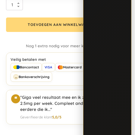
TOEVOEGEN AAN WINKELWAGEN
Nog 1 extra nodig voor meer korting
Veilig betalen met
₿
Bancontact
VISA
Mastercard
Bitcoin
↔
Bankoverschrijving
"Giga veel resultaat mee en ik zit nog op
❝
2.5mg per week. Compleet anders dan
eerdere die ik…"
Geverifieerde klant
5,0/5