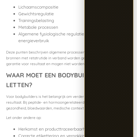
Lichaamscompositie
Gewichtsregulatie
Trainingsbelasting
Metabole processen
Algemene fysiologische regulatie van energie-inname en
energieverbruik
Deze punten beschrijven algemene processen die in beschikbare
bronnen met retatrutide in verband worden gebracht. Ze zijn geen
garantie voor resultaat en mogen niet worden gezien als gebruiksadvies.
WAAR MOET EEN BODYBUILDER OP
LETTEN?
Voor bodybuilders is het belangrijk om verder te kijken dan alleen fysiek
resultaat. Bij peptide- en hormoongerelateerde producten spelen ook
gezondheid, bloedwaarden, medische context en wetgeving een rol.
Let onder andere op:
Herkomst en producttraceerbaarheid
Correcte etikettering en verpakking