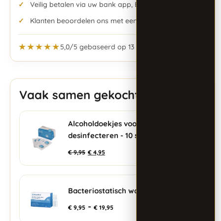
Veilig betalen via uw bank app, Bancontact & meer
Klanten beoordelen ons met een 5,0/5
★★★★★
5,0/5 gebaseerd op 13 beoordelingen
Vaak samen gekocht
Alcoholdoekjes voor
+
desinfecteren - 10 stuks
€
9,95
€
4,95
Bacteriostatisch water
+
-
€
9,95
€
19,95