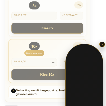
8x
8%
—
—
Kies 8x
×
×
10x
10%
Beste voordeel
—
—
Kies 10x
De korting wordt toegepast op basis van het
✓
gekozen aantal.