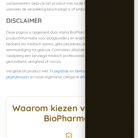
componenten. Gebruik het product niet na de houdbaarheidsdatum of
wanneer de verpakking beschadigd is of onduidelijkheden vertoont.
DISCLAIMER
Deze pagina is opgesteld door Alpha BioPharma als algemene
productinformatie voor bodybuilders en krachtsporters. De inhoud is niet
bedoeld als medisch advies, gebruiksadvies, doseringsadvies of
aanmoediging tot gebruik. Controleer altijd de wetgeving in uw land en
raadpleeg een bevoegd medisch professional bij vragen over
gezondheid, veiligheid of risico’s.
Vergelijk dit product met
Tirzepatide
en
Semaglutide
, of bekijk de
peptidewijzer
en onze algemene categorie
afvallen
.
Waarom kiezen voor Alpha
BioPharma?