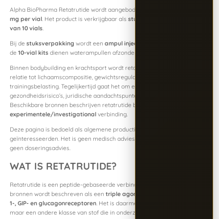
Alpha BioPharma Retatrutide wordt aangeboden in
10 mg per vial
en
20
mg per vial
. Het product is verkrijgbaar als
stuksverpakking
of als
kit
van 10 vials
.
Bij de
stuksverpakking
wordt een
ampul injectiewater
meegeleverd. Bij
de
10-vial kits
dienen waterampullen afzonderlijk te worden aangeschaft.
Binnen bodybuilding en krachtsport wordt retatrutide soms besproken in
relatie tot lichaamscompositie, gewichtsregulatie en algemene
trainingsbelasting. Tegelijkertijd gaat het om een stof met belangrijke
gezondheidsrisico’s, juridische aandachtspunten en antidopingrelevantie.
Beschikbare bronnen beschrijven retatrutide bovendien als een
experimentele/investigational
verbinding.
Deze pagina is bedoeld als algemene productinformatie voor sporters en
geïnteresseerden. Het is geen medisch advies, geen gebruiksadvies en
geen doseringsadvies.
WAT IS RETATRUTIDE?
Retatrutide is een peptide-gebaseerde verbinding die in beschikbare
bronnen wordt beschreven als een
triple agonist
met activiteit op
GLP-
1-, GIP- en glucagonreceptoren
. Het is daarmee geen groeihormoon,
maar een andere klasse van stof die in onderzoekscontext wordt