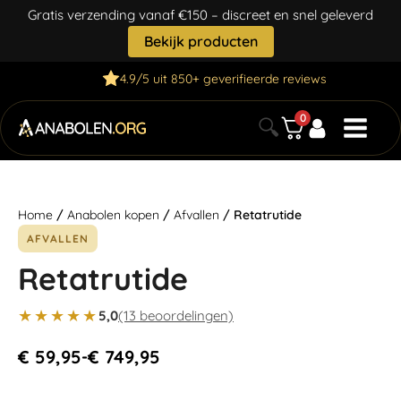
Gratis verzending vanaf €150 – discreet en snel geleverd
Bekijk producten
4.9/5 uit 850+ geverifieerde reviews
0
🔍
Home
/
Anabolen kopen
/
Afvallen
/ Retatrutide
AFVALLEN
Retatrutide
★★★★★
5,0
(13 beoordelingen)
€
59,95
€
749,95
-