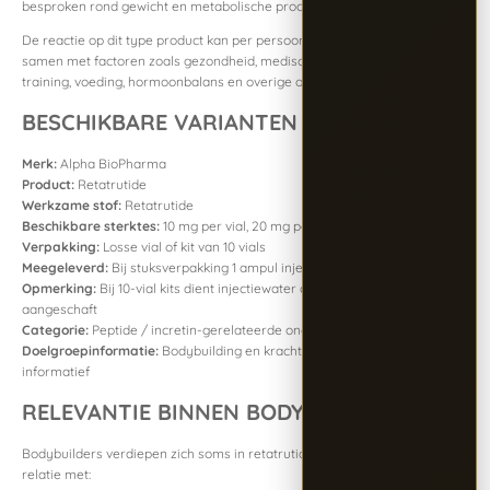
besproken rond gewicht en metabolische processen.
De reactie op dit type product kan per persoon sterk verschillen en hangt
samen met factoren zoals gezondheid, medische voorgeschiedenis,
training, voeding, hormoonbalans en overige omstandigheden.
BESCHIKBARE VARIANTEN
Merk:
Alpha BioPharma
Product:
Retatrutide
Werkzame stof:
Retatrutide
Beschikbare sterktes:
10 mg per vial, 20 mg per vial
Verpakking:
Losse vial of kit van 10 vials
Meegeleverd:
Bij stuksverpakking 1 ampul injectiewater
Opmerking:
Bij 10-vial kits dient injectiewater afzonderlijk te worden
aangeschaft
Categorie:
Peptide / incretin-gerelateerde onderzoeksverbinding
Doelgroepinformatie:
Bodybuilding en krachtsport, uitsluitend
informatief
RELEVANTIE BINNEN BODYBUILDING
Bodybuilders verdiepen zich soms in retatrutide vanwege de mogelijke
relatie met: