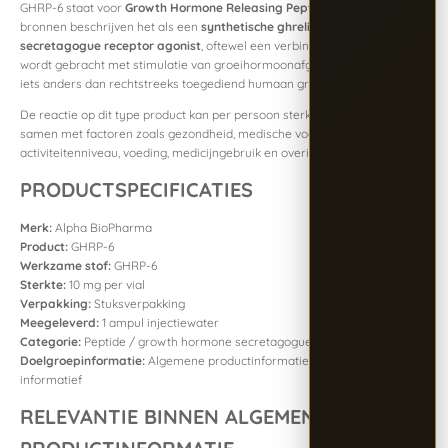
GHRP-6 staat voor
Growth Hormone Releasing Peptide-6
. Beschikbare
bronnen beschrijven het als een
synthetische ghrelin-/growth hormone
secretagogue receptor agonist
, oftewel een verbinding die in verband
wordt gebracht met stimulatie van groeihormoonafgifte. Het is daarmee
iets anders dan rechtstreeks toegediend humaan groeihormoon.
De reactie op dit type product kan per persoon sterk verschillen en hangt
samen met factoren zoals gezondheid, medische voorgeschiedenis,
activiteitenniveau, voeding, medicijngebruik en overige omstandigheden.
PRODUCTSPECIFICATIES
Merk:
Alpha BioPharma
Product:
GHRP-6
Werkzame stof:
GHRP-6
Sterkte:
10 mg per vial
Verpakking:
Stuksverpakking
Meegeleverd:
1 ampul injectiewater
Categorie:
Peptide / growth hormone secretagogue
Doelgroepinformatie:
Algemene productinformatie, uitsluitend
informatief
RELEVANTIE BINNEN ALGEMENE