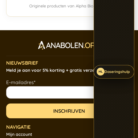
Originele producten van Alpha BioPharma.
NIEUWSBRIEF
Meld je aan voor 5% korting + gratis verzending
Doseringshulp
Doseringshulp
Doseringshulp
ML
ML
ML
E-mailadres*
NAVIGATIE
Mijn account