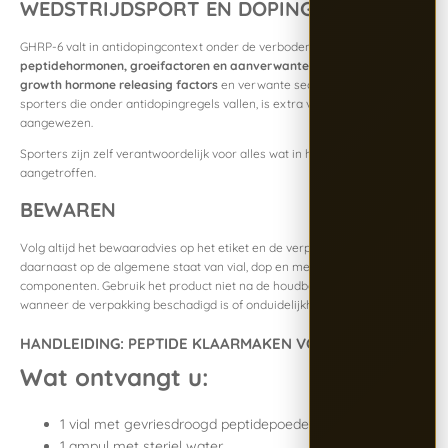
WEDSTRIJDSPORT EN DOPING
GHRP-6 valt in antidopingcontext onder de verboden categorie van
peptidehormonen, groeifactoren en aanverwante stoffen
, waaronder
growth hormone releasing factors
en verwante secretagogen. Voor
sporters die onder antidopingregels vallen, is extra voorzichtigheid
aangewezen.
Sporters zijn zelf verantwoordelijk voor alles wat in hun lichaam wordt
aangetroffen.
BEWAREN
Volg altijd het bewaaradvies op het etiket en de verpakking. Let
daarnaast op de algemene staat van vial, dop en meegeleverde
componenten. Gebruik het product niet na de houdbaarheidsdatum of
wanneer de verpakking beschadigd is of onduidelijkheden vertoont.
HANDLEIDING: PEPTIDE KLAARMAKEN VOOR GEBRUIK
Wat ontvangt u:
1 vial met gevriesdroogd peptidepoeder
1 ampul met steriel water