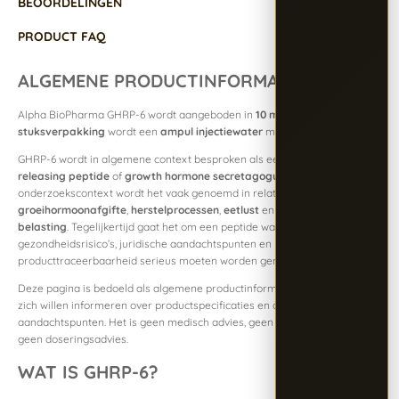
BEOORDELINGEN
PRODUCT FAQ
ALGEMENE PRODUCTINFORMATIE
Alpha BioPharma GHRP-6 wordt aangeboden in
10 mg per vial
. Bij de
stuksverpakking
wordt een
ampul injectiewater
meegeleverd.
GHRP-6 wordt in algemene context besproken als een
growth hormone-
releasing peptide
of
growth hormone secretagogue
. In online en
onderzoekscontext wordt het vaak genoemd in relatie tot
groeihormoonafgifte
,
herstelprocessen
,
eetlust
en
algemene fysieke
belasting
. Tegelijkertijd gaat het om een peptide waarbij
gezondheidsrisico’s, juridische aandachtspunten en
producttraceerbaarheid serieus moeten worden genomen.
Deze pagina is bedoeld als algemene productinformatie voor mensen die
zich willen informeren over productspecificaties en algemene
aandachtspunten. Het is geen medisch advies, geen gebruiksadvies en
geen doseringsadvies.
WAT IS GHRP-6?