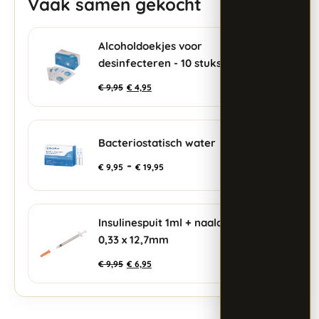
Vaak samen gekocht
Alcoholdoekjes voor
+
desinfecteren - 10 stuks
€
9,95
€
4,95
Bacteriostatisch water
+
-
€
9,95
€
19,95
Insulinespuit 1ml + naald
+
0,33 x 12,7mm
€
9,95
€
6,95