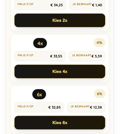
€
34,25
€
1,40
Kies 2x
4x
4%
€
33,55
€
5,59
Kies 4x
6x
6%
€
32,85
€
12,58
Kies 6x