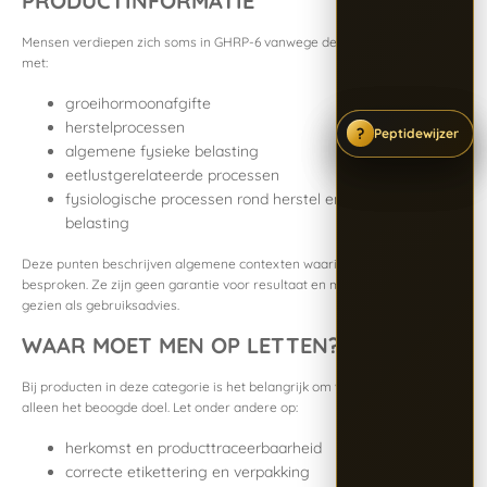
PRODUCTINFORMATIE
Mensen verdiepen zich soms in GHRP-6 vanwege de mogelijke relatie
met:
groeihormoonafgifte
herstelprocessen
?
?
?
Peptidewijzer
Peptidewijzer
Peptidewijzer
algemene fysieke belasting
eetlustgerelateerde processen
fysiologische processen rond herstel en reactie op
belasting
Deze punten beschrijven algemene contexten waarin GHRP-6 wordt
besproken. Ze zijn geen garantie voor resultaat en mogen niet worden
gezien als gebruiksadvies.
WAAR MOET MEN OP LETTEN?
Bij producten in deze categorie is het belangrijk om verder te kijken dan
alleen het beoogde doel. Let onder andere op:
herkomst en producttraceerbaarheid
correcte etikettering en verpakking