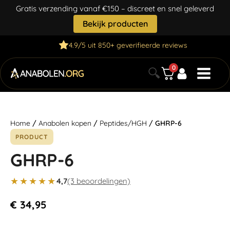
Gratis verzending vanaf €150 – discreet en snel geleverd
Bekijk producten
4.9/5 uit 850+ geverifieerde reviews
0
🔍
Home
/
Anabolen kopen
/
Peptides/HGH
/ GHRP-6
PRODUCT
GHRP-6
★★★★★
4,7
(3 beoordelingen)
€
34,95