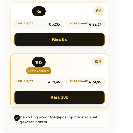
8x
8%
€
32,15
€
22,37
Kies 8x
10x
10%
Beste voordeel
€
31,46
€
34,95
Kies 10x
De korting wordt toegepast op basis van het
✓
gekozen aantal.