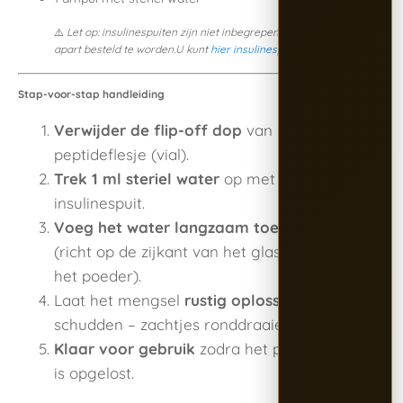
⚠️
Let op: insulinespuiten zijn niet inbegrepen en dienen
apart besteld te worden.U kunt
hier insulinespuiten kopen
.
Stap-voor-stap handleiding
Verwijder de flip-off dop
van het
peptideflesje (vial).
Trek 1 ml steriel water
op met een
insulinespuit.
Voeg het water langzaam toe aan de vial
(richt op de zijkant van het glas, niet direct op
het poeder).
Laat het mengsel
rustig oplossen
(niet
schudden – zachtjes ronddraaien mag).
Klaar voor gebruik
zodra het poeder volledig
is opgelost.