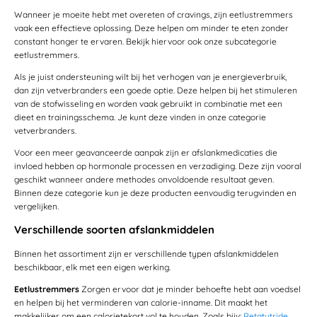
Wanneer je moeite hebt met overeten of cravings, zijn eetlustremmers
vaak een effectieve oplossing. Deze helpen om minder te eten zonder
constant honger te ervaren. Bekijk hiervoor ook onze subcategorie
eetlustremmers.
Als je juist ondersteuning wilt bij het verhogen van je energieverbruik,
dan zijn vetverbranders een goede optie. Deze helpen bij het stimuleren
van de stofwisseling en worden vaak gebruikt in combinatie met een
dieet en trainingsschema. Je kunt deze vinden in onze categorie
vetverbranders.
Voor een meer geavanceerde aanpak zijn er afslankmedicaties die
invloed hebben op hormonale processen en verzadiging. Deze zijn vooral
geschikt wanneer andere methodes onvoldoende resultaat geven.
Binnen deze categorie kun je deze producten eenvoudig terugvinden en
vergelijken.
Verschillende soorten afslankmiddelen
Binnen het assortiment zijn er verschillende typen afslankmiddelen
beschikbaar, elk met een eigen werking.
Eetlustremmers
Zorgen ervoor dat je minder behoefte hebt aan voedsel
en helpen bij het verminderen van calorie-inname. Dit maakt het
makkelijker om een calorietekort vol te houden. Zoals bijv:
Retatutride
,