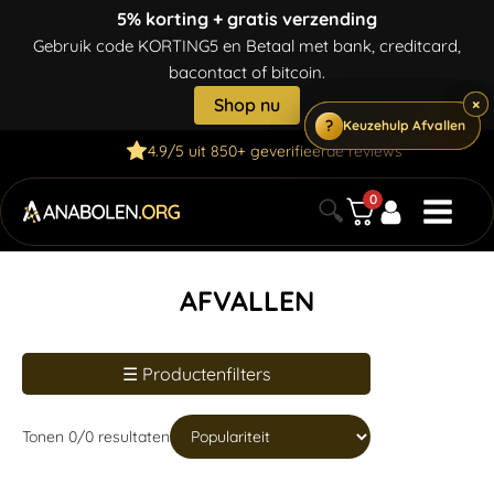
5% korting + gratis verzending
Gebruik code KORTING5 en Betaal met bank, creditcard,
bacontact of bitcoin.
Shop nu
×
×
?
?
?
Keuzehulp Afvallen
Keuzehulp Afvallen
Keuzehulp Afvallen
4.9/5 uit 850+ geverifieerde reviews
0
🔍
AFVALLEN
☰ Productenfilters
Tonen
0
/
0
resultaten