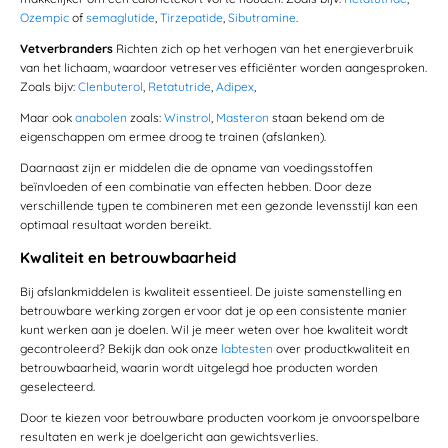
Ozempic
of
semaglutide
,
Tirzepatide
,
Sibutramine
.
Vetverbranders
Richten zich op het verhogen van het energieverbruik
van het lichaam, waardoor vetreserves efficiënter worden aangesproken.
Zoals bijv:
Clenbuterol
,
Retatutride
,
Adipex
,
Maar ook
anabolen
zoals:
Winstrol
,
Masteron
staan bekend om de
eigenschappen om ermee droog te trainen (afslanken).
Daarnaast zijn er middelen die de opname van voedingsstoffen
beïnvloeden of een combinatie van effecten hebben. Door deze
verschillende typen te combineren met een gezonde levensstijl kan een
optimaal resultaat worden bereikt.
Kwaliteit en betrouwbaarheid
Bij afslankmiddelen is kwaliteit essentieel. De juiste samenstelling en
betrouwbare werking zorgen ervoor dat je op een consistente manier
kunt werken aan je doelen. Wil je meer weten over hoe kwaliteit wordt
gecontroleerd? Bekijk dan ook onze
labtesten
over productkwaliteit en
betrouwbaarheid, waarin wordt uitgelegd hoe producten worden
geselecteerd.
Door te kiezen voor betrouwbare producten voorkom je onvoorspelbare
resultaten en werk je doelgericht aan gewichtsverlies.