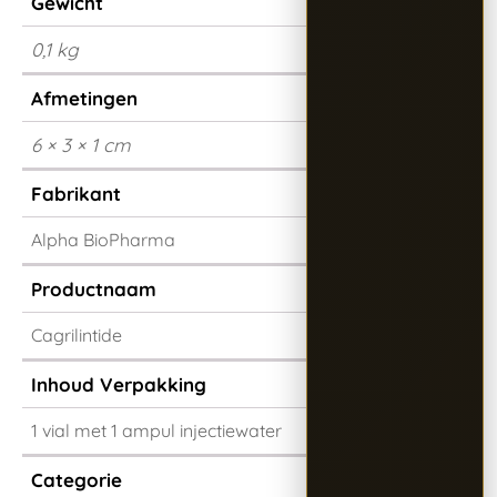
Gewicht
0,1 kg
Afmetingen
6 × 3 × 1 cm
Fabrikant
Alpha BioPharma
Productnaam
Cagrilintide
Inhoud Verpakking
1 vial met 1 ampul injectiewater
Categorie