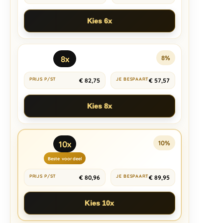
Kies 6x
8x
8%
€
82,75
€
57,57
Kies 8x
10x
10%
Beste voordeel
€
80,96
€
89,95
Kies 10x