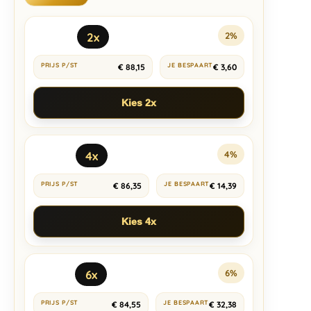
2x
2%
€
88,15
€
3,60
Kies 2x
4x
4%
€
86,35
€
14,39
Kies 4x
6x
6%
€
84,55
€
32,38