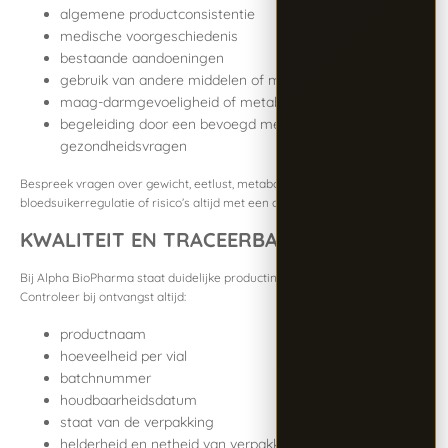
algemene productconsistentie
medische voorgeschiedenis
bestaande aandoeningen
gebruik van andere middelen of medicatie
maag-darmgevoeligheid of metabole voorgeschiedenis
begeleiding door een bevoegd medisch professional bij
gezondheidsvragen
Bespreek vragen over gewicht, eetlust, metabolisme,
bloedsuikerregulatie of risico’s altijd met een arts.
KWALITEIT EN TRACEERBAARHEID
Bij Alpha BioPharma staat duidelijke productinformatie centraal.
Controleer bij ontvangst altijd:
productnaam
hoeveelheid per vial
batchnummer
houdbaarheidsdatum
staat van de verpakking
helderheid en netheid van verpakking en toebehoren