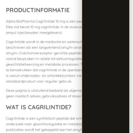
PRODUCTINFORMATIE
Alpha BioPharma Cagrilintide 10 mg is een peptideproduct in vialvorm.
Elke vial bevat 10 mg cagrilintide. In de stuksverpakking wordt ook een
ampul injectiewater meegeleverd.
Cagrilintide wordt in de medische en wetenschappelijke context
beschreven als een langwerkend amylin-analoog of als een
amylin-/calcitoninereceptor-gerichte peptideverbinding. Het wordt
vooral besproken in relatie tot eetlustregulatie, verzadiging,
gewichtsbeheersing en metabole processen. Tegelijk is het belangrijk om
te benadrukken dat cagrilintide in de openbare literatuur vooral bekend
is vanuit onderzoeks- en ontwikkelcontext, niet als vrij algemeen
standaardproduct voor regulier gebruik.
Deze pagina is uitsluitend bedoeld als algemene productinformatie. Dit is
geen medisch advies, gebruiksadvies of doseringsadvies.
WAT IS CAGRILINTIDE?
Cagrilintide is een synthetisch peptide dat ontwikkeld is binnen
onderzoek naar gewichtsregulatie en metabole ondersteuning. In
publicaties wordt het gekoppeld aan het amylinsysteem, een