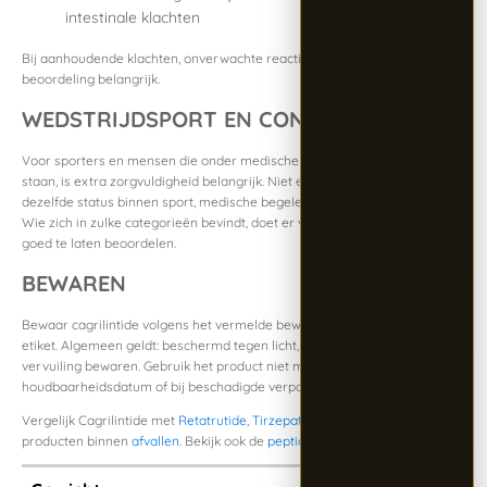
intestinale klachten
Bij aanhoudende klachten, onverwachte reacties of twijfel is medische
beoordeling belangrijk.
WEDSTRIJDSPORT EN CONTROLE
Voor sporters en mensen die onder medische of fysieke monitoring
staan, is extra zorgvuldigheid belangrijk. Niet elk peptideproduct heeft
dezelfde status binnen sport, medische begeleiding of productcontrole.
Wie zich in zulke categorieën bevindt, doet er verstandig aan dit vooraf
goed te laten beoordelen.
BEWAREN
Bewaar cagrilintide volgens het vermelde bewaaradvies op verpakking of
etiket. Algemeen geldt: beschermd tegen licht, warmte, vocht en
vervuiling bewaren. Gebruik het product niet meer na de
houdbaarheidsdatum of bij beschadigde verpakking.
Vergelijk Cagrilintide met
Retatrutide
,
Tirzepatide
en het overzicht met
producten binnen
afvallen
. Bekijk ook de
peptidewijzer
.