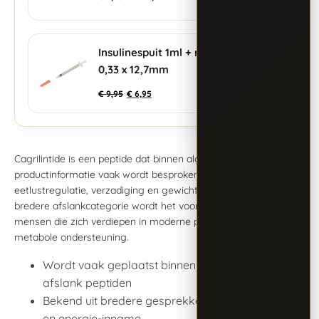
Insulinespuit 1ml + naald
+
0,33 x 12,7mm
€
9,95
€
6,95
Cagrilintide is een peptide dat binnen algemene
productinformatie vaak wordt besproken in relatie tot
eetlustregulatie, verzadiging en gewichtsbeheersing. Binnen de
bredere afslankcategorie wordt het vooral genoemd door
mensen die zich verdiepen in moderne peptideproducten en
metabole ondersteuning.
Wordt vaak geplaatst binnen de categorie
afslank peptiden
Bekend uit bredere gesprekken over verzadiging
en energie-inname