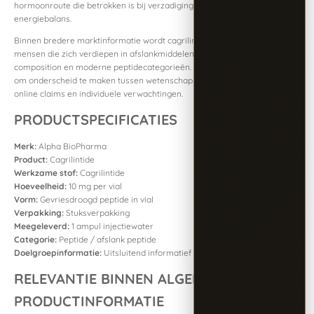
hormoonroute die betrokken is bij verzadiging, voedselinname en
energiebalans.
Binnen bredere marktinformatie wordt cagrilintide vaak genoemd door
mensen die zich verdiepen in afslankmiddelen, eetlustregulatie, body
composition en moderne peptidecategorieën. Het is daarbij belangrijk
om onderscheid te maken tussen wetenschappelijke studiegegevens,
online claims en individuele verwachtingen.
PRODUCTSPECIFICATIES
Merk:
Alpha BioPharma
Product:
Cagrilintide
Werkzame stof:
Cagrilintide
Hoeveelheid:
10 mg per vial
Vorm:
Gevriesdroogd peptide in vial
Verpakking:
Stuksverpakking
Meegeleverd:
1 ampul injectiewater
Categorie:
Peptide / afslank peptide
Doelgroepinformatie:
Uitsluitend informatief
RELEVANTIE BINNEN ALGEMENE
PRODUCTINFORMATIE