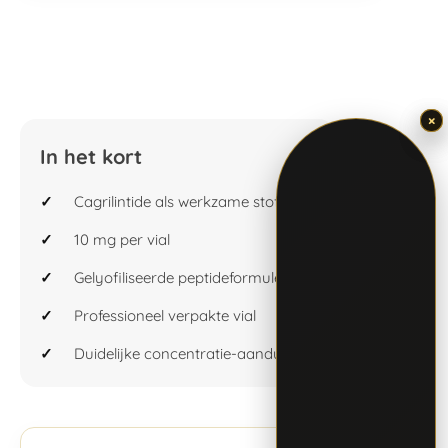
×
×
In het kort
Cagrilintide als werkzame stof
10 mg per vial
Gelyofiliseerde peptideformule
Professioneel verpakte vial
Duidelijke concentratie-aanduiding