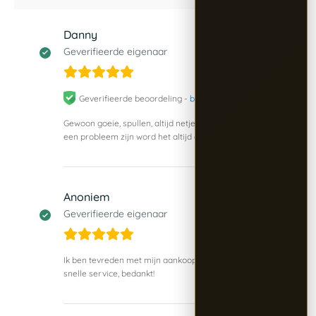
Danny
3 juni 2026
Geverifieerde eigenaar
Geverifieerde beoordeling -
bekijk origineel
Gewoon goeie, spullen, altijd netjes antwoord, en mocht er
een probleem zijn word het altijd direct opgelost
Anoniem
19 mei 2026
Geverifieerde eigenaar
Ik ben tevreden met mijn aankoop. Goede producten en
snelle service, bedankt!