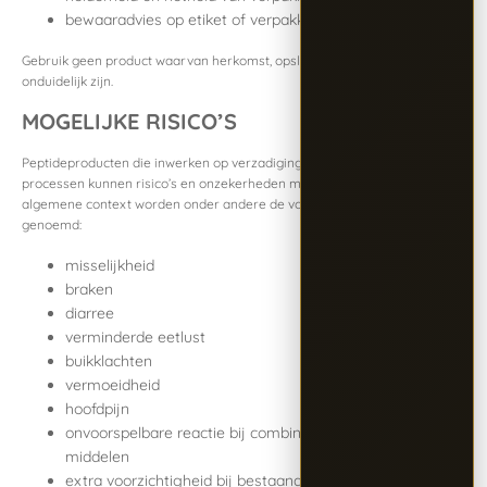
bewaaradvies op etiket of verpakking
Gebruik geen product waarvan herkomst, opslag of productspecificaties
onduidelijk zijn.
MOGELIJKE RISICO’S
Peptideproducten die inwerken op verzadiging, eetlust of metabole
processen kunnen risico’s en onzekerheden met zich meebrengen. In
algemene context worden onder andere de volgende aandachtspunten
genoemd:
misselijkheid
braken
diarree
verminderde eetlust
buikklachten
vermoeidheid
hoofdpijn
onvoorspelbare reactie bij combinatie met andere
middelen
extra voorzichtigheid bij bestaande metabole of gastro-