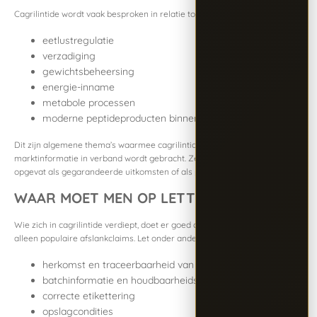
Cagrilintide wordt vaak besproken in relatie tot:
eetlustregulatie
verzadiging
gewichtsbeheersing
energie-inname
metabole processen
moderne peptideproducten binnen de afslankcategorie
Dit zijn algemene thema’s waarmee cagrilintide in studies en
marktinformatie in verband wordt gebracht. Ze mogen niet worden
opgevat als gegarandeerde uitkomsten of als persoonlijk gebruiksadvies.
WAAR MOET MEN OP LETTEN?
Wie zich in cagrilintide verdiept, doet er goed aan verder te kijken dan
alleen populaire afslankclaims. Let onder andere op:
herkomst en traceerbaarheid van het product
batchinformatie en houdbaarheidsdatum
correcte etikettering
opslagcondities