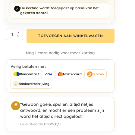
De korting wordt toegepast op basis van het
✓
gekozen aantal.
TOEVOEGEN AAN WINKELWAGEN
Nog 1 extra nodig voor meer korting
Veilig betalen met
₿
Bancontact
VISA
Mastercard
Bitcoin
↔
Bankoverschrijving
"Gewoon goeie, spullen, altijd netjes
❝
antwoord, en mocht er een probleem zijn
word het altijd direct opgelost"
Geverifieerde klant
5,0/5