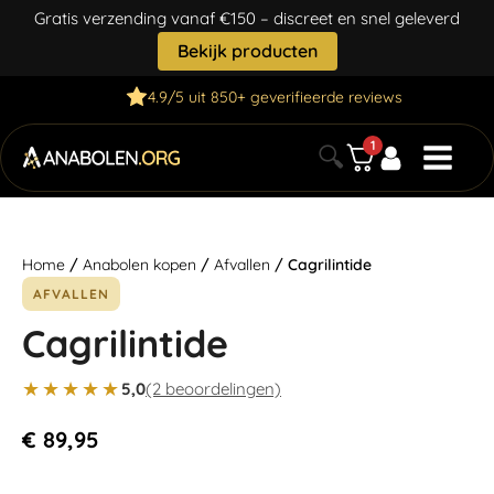
Gratis verzending vanaf €150 – discreet en snel geleverd
Bekijk producten
4.9/5 uit 850+ geverifieerde reviews
1
🔍
Home
/
Anabolen kopen
/
Afvallen
/ Cagrilintide
AFVALLEN
Cagrilintide
★★★★★
5,0
(2 beoordelingen)
€
89,95