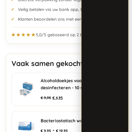
Veilig betalen via uw bank app, Bancontact & meer
Klanten beoordelen ons met een 5,0/5
★★★★★
5,0/5 gebaseerd op 2 beoordelingen
Vaak samen gekocht
Alcoholdoekjes voor
+
desinfecteren - 10 stuks
€
9,95
€
4,95
Bacteriostatisch water
+
-
€
9,95
€
19,95