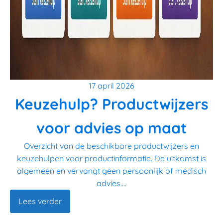
17 april 2026
Keuzehulp? Productwijzers
voor advies op maat
Overzicht van de beschikbare productwijzers en
keuzehulpen voor productinformatie. De uitkomst is
algemeen en vervangt geen persoonlijk of medisch
advies....
Lees verder