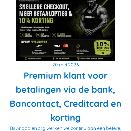
20 mei 2026
Premium klant voor
betalingen via de bank,
Bancontact, Creditcard en
korting
Bij Anabolen.org werken we continu aan een betere,