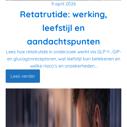
9 april 2026
Retatrutide: werking,
leefstijl en
aandachtspunten
Lees hoe retatrutide in onderzoek werkt via GLP-1-, GIP-
en glucagonreceptoren, wat leefstijl kan betekenen en
welke risico’s en onzekerheden...
Lees verder