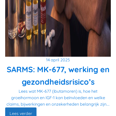
14 april 2025
SARMS: MK-677, werking en
gezondheidsrisico’s
Lees wat MK-677 (ibutamoren) is, hoe het
groeihormoon en IGF-1 kan beïnvloeden en welke
claims, bijwerkingen en onzekerheden belangrijk zijn....
Lees verder