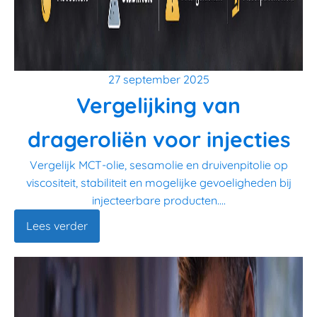
27 september 2025
Vergelijking van
drageroliën voor injecties
Vergelijk MCT-olie, sesamolie en druivenpitolie op
viscositeit, stabiliteit en mogelijke gevoeligheden bij
injecteerbare producten....
Lees verder