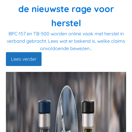
de nieuwste rage voor
herstel
BPC-157 en TB-500 worden online vaak met herstel in
verband gebracht. Lees wat er bekend is, welke claims
onvoldoende bewezen...
Lees verder