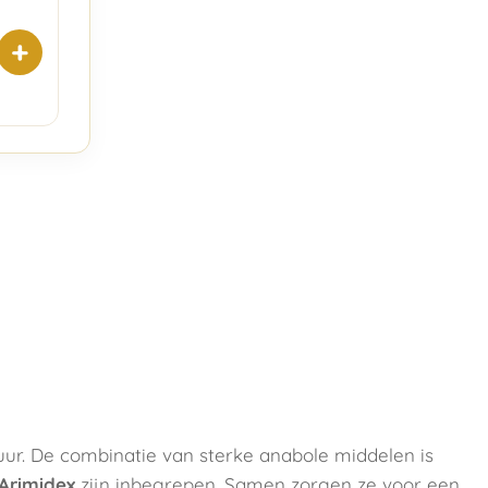
+
uur. De combinatie van sterke anabole middelen is
Arimidex
zijn inbegrepen. Samen zorgen ze voor een