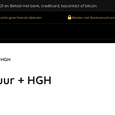
 en Betaal met bank, creditcard, bacontact of bitcoin.
oshik geverifieerde labtesten
Betalen met Bankoverschrijvin
+ HGH
uur + HGH