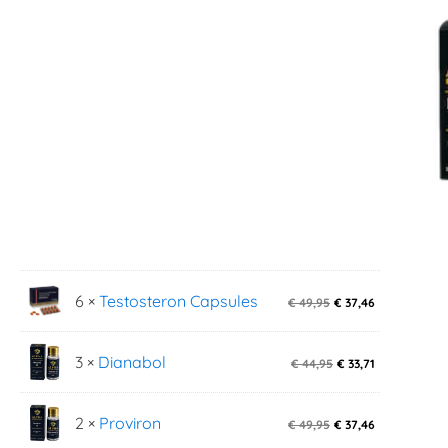
6 ×
Testosteron Capsules
€
49,95
€
37,46
3 ×
Dianabol
€
44,95
€
33,71
2 ×
Proviron
€
49,95
€
37,46