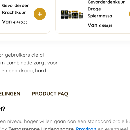
Gevorderdenkuur
Gevorderden
Droge
+
Krachtkuur
Spiermassa
Van
€
470,55
Van
€
558,15
 gebruikers die al
m combinatie zorgt voor
g en een droog, hard
ELINGEN
PRODUCT FAQ
H?
een niveau hoger willen gaan dan een standaard orale k
 Ook
Testosterone Undecanoate
,
Proviron
en eventueel