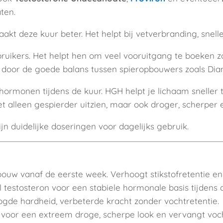
ten.
akt deze kuur beter. Het helpt bij vetverbranding, snelle
uikers. Het helpt hen om veel vooruitgang te boeken zo
mt door de goede balans tussen spieropbouwers zoals Dia
rmonen tijdens de kuur. HGH helpt je lichaam sneller t
et alleen gespierder uitzien, maar ook droger, scherper e
zijn duidelijke doseringen voor dagelijks gebruik.
ouw vanaf de eerste week. Verhoogt stikstofretentie en 
 testosteron voor een stabiele hormonale basis tijdens d
gde hardheid, verbeterde kracht zonder vochtretentie.
 voor een extreem droge, scherpe look en vervangt vocht