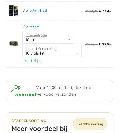
2 ×
Winstrol
€
49,95
€
37,46
2 ×
HGH
Concentratie
€
39,95
€
29,96
Inhoud Verpakking
Duidelijk
Op
Voor 14:00 besteld, dezelfde
✓
voorraad
werkdag verzonden
STAFFELKORTING
Tot 10% korting
Meer voordeel bij