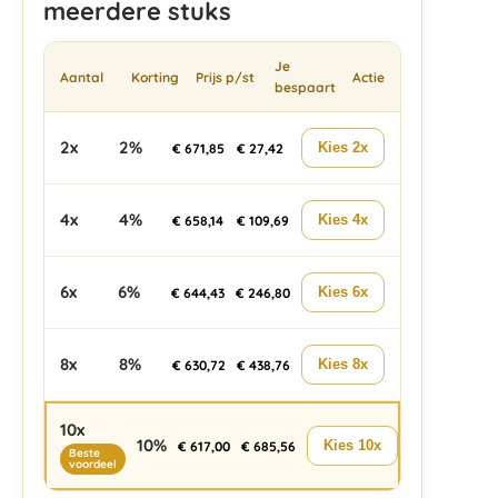
meerdere stuks
Je
Aantal
Korting
Prijs p/st
Actie
bespaart
2x
2%
Kies 2x
€
671,85
€
27,42
4x
4%
Kies 4x
€
658,14
€
109,69
6x
6%
Kies 6x
€
644,43
€
246,80
8x
8%
Kies 8x
€
630,72
€
438,76
10x
10%
Kies 10x
€
617,00
€
685,56
Beste
voordeel