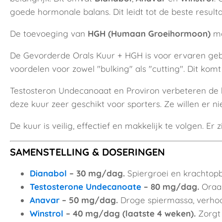
goede hormonale balans. Dit leidt tot de beste resulta
De toevoeging van
HGH (Humaan Groeihormoon)
ma
De Gevorderde Orals Kuur + HGH is voor ervaren gebr
voordelen voor zowel "bulking" als "cutting". Dit ko
Testosteron Undecanoaat en Proviron verbeteren de ho
deze kuur zeer geschikt voor sporters. Ze willen er ni
De kuur is veilig, effectief en makkelijk te volgen. Er 
SAMENSTELLING & DOSERINGEN
Dianabol
– 30 mg/dag.
Spiergroei en krachtopb
Testosterone Undecanoate
– 80 mg/dag.
Oraal
Anavar
– 50 mg/dag.
Droge spiermassa, verhoo
Winstrol
– 40 mg/dag (laatste 4 weken).
Zorgt