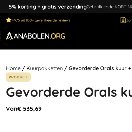
5% korting + gratis verzending
Gebruik code KORTING5
4.9/5 uit 850+ geverifieerde reviews
Jan
Home
/
Kuurpakketten
/ Gevorderde Orals kuur 
PRODUCT
Gevorderde Orals k
Van
€
535,69