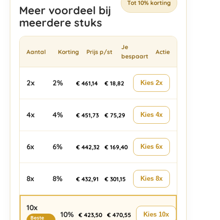
Tot 10% korting
Meer voordeel bij
meerdere stuks
Je
Aantal
Korting
Prijs p/st
Actie
bespaart
2x
2%
Kies 2x
€
461,14
€
18,82
4x
4%
Kies 4x
€
451,73
€
75,29
6x
6%
Kies 6x
€
442,32
€
169,40
8x
8%
Kies 8x
€
432,91
€
301,15
10x
10%
Kies 10x
€
423,50
€
470,55
Beste