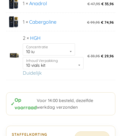
1 ×
Anadrol
€
47,95
€
35,96
1 ×
Cabergoline
€
99,95
€
74,96
2 ×
HGH
Concentratie
€
39,95
€
29,96
Inhoud Verpakking
Duidelijk
Op
Voor 14:00 besteld, dezelfde
✓
voorraad
werkdag verzonden
STAFFELKORTING