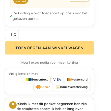
voordeel
De korting wordt toegepast op basis van het
✓
gekozen aantal.
TOEVOEGEN AAN WINKELWAGEN
Nog 1 extra nodig voor meer korting
Veilig betalen met
VISA
Bancontact
Mastercard
₿
↔
Bitcoin
Bankoverschrijving
"Sinds ik met dit packet begonnen ben zijn
❝
de resultaten enorm ik heb er lang over