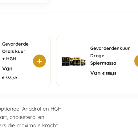
Gevorderde
Gevorderdenkuur
Orals kuur
Droge
+
+ HGH
Spiermassa
Van
Van
€
558,15
€
535,69
optioneel Anadrol en HGH.
rt, cholesterol en
ers die maximale kracht