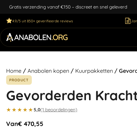
Gratis verzending vanaf €150 – discreet en snel geleverd
4.9/5 uit 850+ geverifieerde reviews
Jan
Home
/
Anabolen kopen
/
Kuurpakketten
/ Gevord
PRODUCT
Gevorderden Krach
★★★★★
5,0
(1 beoordelingen)
Van
€
470,55