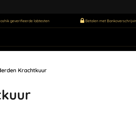
oshik geverifieerde labtesten
Betalen met Bankoverschrijvin
erden Krachtkuur
tkuur