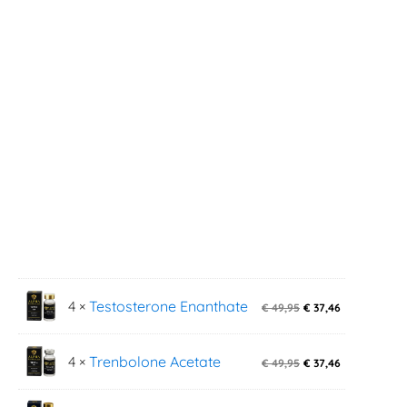
4 ×
Testosterone Enanthate
€
49,95
€
37,46
4 ×
Trenbolone Acetate
€
49,95
€
37,46