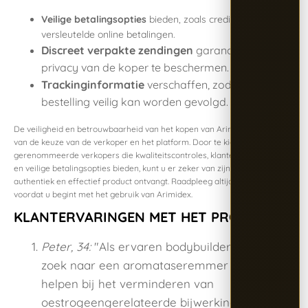
Veilige betalingsopties
bieden, zoals creditcards of
versleutelde online betalingen.
Discreet verpakte zendingen
garanderen om de
privacy van de koper te beschermen.
Trackinginformatie
verschaffen, zodat de
bestelling veilig kan worden gevolgd.
De veiligheid en betrouwbaarheid van het kopen van Arimidex hangen af
van de keuze van de verkoper en het platform. Door te kiezen voor
gerenommeerde verkopers die kwaliteitscontroles, klantenondersteuning
en veilige betalingsopties bieden, kunt u er zeker van zijn dat u een
authentiek en effectief product ontvangt. Raadpleeg altijd een arts
voordat u begint met het gebruik van Arimidex.
KLANTERVARINGEN MET HET PRODUCT
Peter, 34:
"Als ervaren bodybuilder was ik op
zoek naar een aromataseremmer die me kon
helpen bij het verminderen van
oestrogeengerelateerde bijwerkingen tijdens