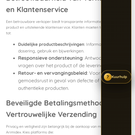
en Klantenservice
Een betrouwbare verkoper biedt transparante informatie over het
product en uitstekende klantenservice. Klanten moeten toegang hebben
tot:
Duidelijke productbeschrijvingen
: Informatie over
dosering, gebruik en bijwerkingen.
Responsieve ondersteuning
: Antwoorden op
vragen over het product of de levering.
Retour- en vervangingsbeleid
: Voor
?
?
?
Kuurhulp
Kuurhulp
Kuurhulp
gemoedsrust in geval van defecte of niet-
authentieke producten.
Beveiligde Betalingsmethoden en
Vertrouwelijke Verzending
Privacy en veiligheid zijn belangrijk bij de aankoop van medicatie zoals
Arimidex. Kies platforms die: