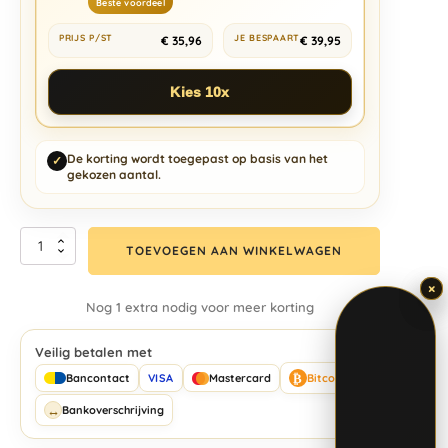
Beste voordeel
€
35,96
€
39,95
Kies 10x
De korting wordt toegepast op basis van het
✓
gekozen aantal.
TOEVOEGEN AAN WINKELWAGEN
×
×
Nog 1 extra nodig voor meer korting
Veilig betalen met
₿
Bancontact
VISA
Mastercard
Bitcoin
↔
Bankoverschrijving