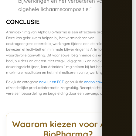
bijwerkingen en het verbeteren van mijn
algehele lichaamscompositie."
CONCLUSIE
Arimidex 1 mg van Alpha BioPharma is een effectieve aromataseremmer.
Deze kan gebruikers helpen bij het verminderen van
oestrogeengerelateerde bijwerkingen tijdens een steroïdecyclus. Met zijn
bewezen effectiviteit en minimale bijwerkingen is Arimidex een
waardevolle aanvulling. Dit voor zowel beginnende als ervaren
bodybuilders en atleten. Met zorgvuldig gebruik en naleving van
doseringsrichtlijnen, kan Arimidex 1 mg helpen bij het bereiken van
maximale resultaten en het minimaliseren van bijwerkingen.
Bekijk de categorie
nakuur en PCT
, gebruik de
anabolenwijzer
en lees de
afzonderlijke productinformatie zorgvuldig. Receptplichtige middelen
vereisen beoordeling en begeleiding door een bevoegd arts of apotheker.
Waarom kiezen voor Alpha
BioPharma?