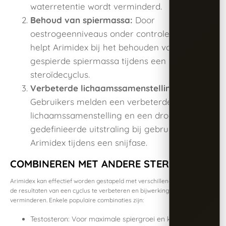
waterretentie wordt verminderd.
Behoud van spiermassa:
Door
oestrogeenniveaus onder controle te houden,
helpt Arimidex bij het behouden van droge,
gespierde spiermassa tijdens een
steroïdecyclus.
Verbeterde lichaamssamenstelling:
Gebruikers melden een verbeterde
lichaamssamenstelling en een drogere, meer
gedefinieerde uitstraling bij gebruik van
Arimidex tijdens een snijfase.
COMBINEREN MET ANDERE STEROÏDEN
Arimidex kan effectief worden gestapeld met verschillende steroïden om
de resultaten van een cyclus te verbeteren en bijwerkingen te
verminderen. Enkele populaire combinaties zijn:
Testosteron: Voor maximale spiergroei en kracht.