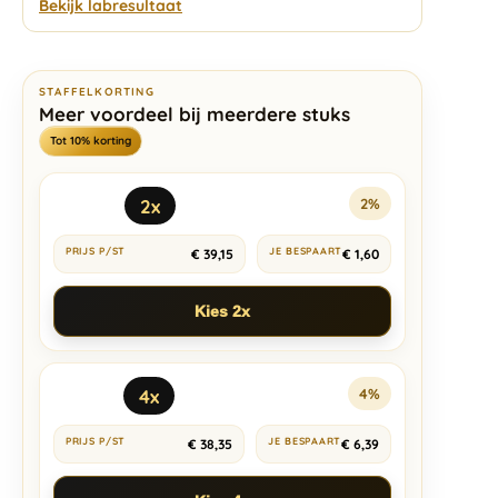
Bekijk labresultaat
STAFFELKORTING
Meer voordeel bij meerdere stuks
Tot 10% korting
2x
2%
€
39,15
€
1,60
Kies 2x
4x
4%
€
38,35
€
6,39