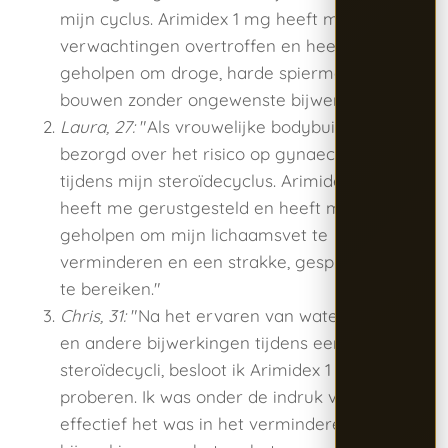
mijn cyclus. Arimidex 1 mg heeft mijn
verwachtingen overtroffen en heeft me
geholpen om droge, harde spiermassa op te
bouwen zonder ongewenste bijwerkingen."
Laura, 27:
"Als vrouwelijke bodybuilder was ik
bezorgd over het risico op gynaecomastie
tijdens mijn steroïdecyclus. Arimidex 1 mg
heeft me gerustgesteld en heeft me
geholpen om mijn lichaamsvet te
verminderen en een strakke, gespierde look
te bereiken."
Chris, 31:
"Na het ervaren van waterretentie
en andere bijwerkingen tijdens eerdere
steroïdecycli, besloot ik Arimidex 1 mg te
proberen. Ik was onder de indruk van hoe
effectief het was in het verminderen van