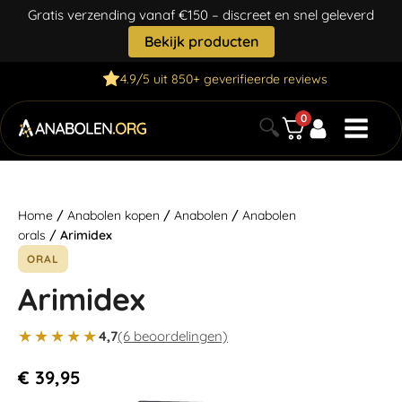
Gratis verzending vanaf €150 – discreet en snel geleverd
Bekijk producten
4.9/5 uit 850+ geverifieerde reviews
0
🔍
Home
/
Anabolen kopen
/
Anabolen
/
Anabolen
orals
/ Arimidex
ORAL
Arimidex
★★★★★
4,7
(6 beoordelingen)
€
39,95