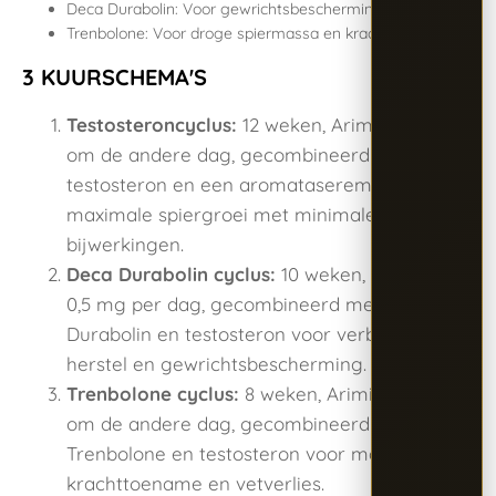
Deca Durabolin: Voor gewrichtsbescherming en herstel.
Trenbolone: Voor droge spiermassa en krachttoename.
3 KUURSCHEMA'S
Testosteroncyclus:
12 weken, Arimidex 1 mg
om de andere dag, gecombineerd met
testosteron en een aromataseremmer voor
maximale spiergroei met minimale
bijwerkingen.
Deca Durabolin cyclus:
10 weken, Arimidex
0,5 mg per dag, gecombineerd met Deca
Durabolin en testosteron voor verbeterd
herstel en gewrichtsbescherming.
Trenbolone cyclus:
8 weken, Arimidex 0,5 mg
om de andere dag, gecombineerd met
Trenbolone en testosteron voor maximale
krachttoename en vetverlies.