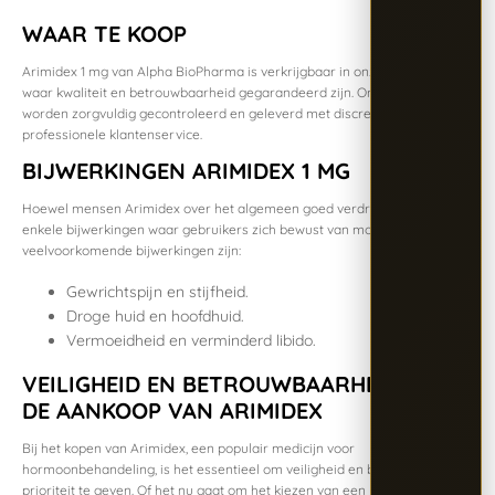
WAAR TE KOOP
Arimidex 1 mg van Alpha BioPharma is verkrijgbaar in onze webshop,
waar kwaliteit en betrouwbaarheid gegarandeerd zijn. Onze producten
worden zorgvuldig gecontroleerd en geleverd met discretie en
professionele klantenservice.
BIJWERKINGEN ARIMIDEX 1 MG
Hoewel mensen Arimidex over het algemeen goed verdragen, zijn er
enkele bijwerkingen waar gebruikers zich bewust van moeten zijn. Enkele
veelvoorkomende bijwerkingen zijn:
Gewrichtspijn en stijfheid.
Droge huid en hoofdhuid.
Vermoeidheid en verminderd libido.
VEILIGHEID EN BETROUWBAARHEID BIJ
DE AANKOOP VAN ARIMIDEX
Bij het kopen van Arimidex, een populair medicijn voor
hormoonbehandeling, is het essentieel om veiligheid en betrouwbaarheid
prioriteit te geven. Of het nu gaat om het kiezen van een