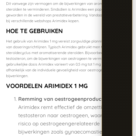
Dit vanwege zijn vermogen om de bijwerkingen van aromatiserende
steroïden te verminderen. Sindsdien is Arimidex een populaire keuze
geworden in de wereld van prestatieverbetering. Vandaag de dag kan je
bij verschillende webshops Arimidex kopen.
HOE TE GEBRUIKEN
Het gebruik van Arimidex 1 mg vereist zorgvuldige planning en naleving
van doseringsrichtlijnen. Typisch Arimidex gebruikt men tijdens een
steroïdecyclus met aromatiserende steroïden. Bijvoorbeeld bij
testosteron, om de bijwerkingen van oestrogeen te verminderen. De
gebruikelijke dosis Arimidex varieert van 0,5 mg tot 1 mg per dag,
afhankelijk van de individuele gevoeligheid voor oestrogeengerelateerde
bijwerkingen.
VOORDELEN ARIMIDEX 1 MG
Remming van oestrogeenproductie:
Arimidex remt effectief de omzetting van
testosteron naar oestrogeen, waardoor het
risico op oestrogeengerelateerde
bijwerkingen zoals gynaecomastie en