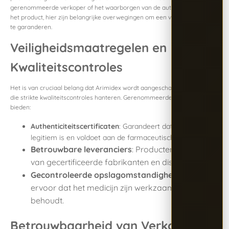
gerenommeerde verkoper of het waarborgen van de authenticiteit van
het product, hier zijn belangrijke overwegingen om een veilige aankoop
te garanderen.
Veiligheidsmaatregelen en
Kwaliteitscontroles
Het is van cruciaal belang dat Arimidex wordt aangeschaft van verkopers
die strikte kwaliteitscontroles hanteren. Gerenommeerde platforms
bieden:
Authenticiteitscertificaten
: Garandeert dat het product
legitiem is en voldoet aan de farmaceutische normen.
Betrouwbare leveranciers
: Producten afkomstig
van gecertificeerde fabrikanten en distributeurs.
Gecontroleerde opslagomstandigheden
: Zorgt
ervoor dat het medicijn zijn werkzaamheid
behoudt.
Betrouwbaarheid van Verkopers