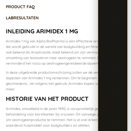
PRODUCT FAQ
LABRESULTATEN
INLEIDING ARIMIDEX 1 MG
Arimidex 1 mg van Alpha BioPharma is een effectieve aromataseremmer
die wordt gebruikt in de wereld van bodybuilding en fitness. Dit product,
ook bekend als Anastrozole, staat bekend om zijn vermogen om de
omzetting van testosteron naar oestrogeen te remmen. Hierdoor
verminderd het risico op oestrogeengerelateerde bijwerkingen.
In deze uitgebreide productomschrijving zullen we de verschillende
aspecten van Arimidex 1 mg verkennen. Om te beginnen met zijn
geschiedenis, vervolgens het gebruik, Arimidex kopen, voordelen en
meer.
HISTORIE VAN HET PRODUCT
Arimidex, ontwikkeld in de jaren 1990, is oorspronkelijk gebruikt als een
behandeling voor borstkanker bij vrouwen. Dit vanwege zijn vermogen
om oestrogeenproductie te remmen. Het is al snel erkend als een
waardevol hulpmiddel voor bodybuilders en atleten.