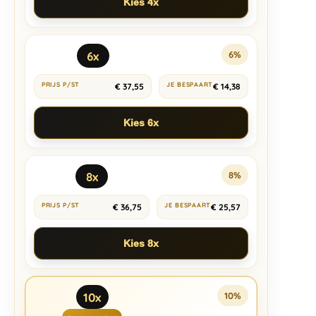
Kies 4x
6x
6%
€
37,55
€
14,38
Kies 6x
8x
8%
€
36,75
€
25,57
Kies 8x
10x
10%