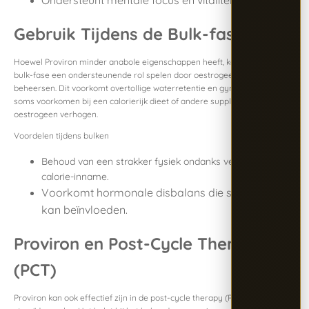
Ondersteunt mentale focus en vitaliteit.
Gebruik Tijdens de Bulk-fase
Hoewel Proviron minder anabole eigenschappen heeft, kan het tijdens de
bulk-fase een ondersteunende rol spelen door oestrogeenniveaus te
beheersen. Dit voorkomt overtollige waterretentie en gynaecomastie die
soms voorkomen bij een calorierijk dieet of andere supplementen die
oestrogeen verhogen.
Voordelen tijdens bulken
Behoud van een strakker fysiek ondanks verhoogde
calorie-inname.
Voorkomt hormonale disbalans die spiergroei
kan beïnvloeden.
Proviron en Post-Cycle Therapy
(PCT)
Proviron kan ook effectief zijn in de post-cycle therapy (PCT) na een