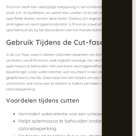
Proviron heeft een veelzijdige toepassing in verschillende fitnessfasen,
zoals cut- en bulkfases, en speelt een unieke rol bij het ondersteunen van
specifieke doelen binnen deze fasen. Dankzij zijn eigenschappen als
androgeen en oestrogeenmodulator is Proviron zowel effectief bij
spierbehoud als bij het bevorderen van hormonale balans.
Gebruik Tijdens de Cut-fase
In de cut-fase, waarin atleten calorieën beperken om lichaamsvet te
verliezen, wordt Proviron vaak ingezet vanwege zijn vermogen om
spiermassa te behouden. Het voorkomt oestrogeenafhankelijke
bijwerkingen zoals waterretentie, wat resulteert in een droger en beter
gedefinieerd uiterlijk. Daarnaast kan het helpen om een laag libido te
voorkomen, wat soms een probleem is tijdens perioden van
caloriebeperking.
Voordelen tijdens cutten
Vermindert waterretentie voor een scherper uiterlijk.
Helpt spiermassa te behouden ondanks
caloriebeperking.