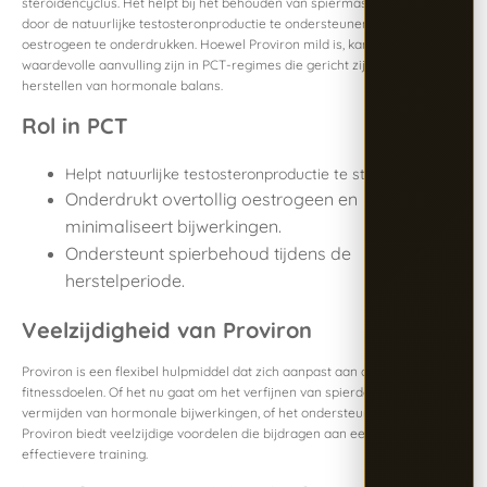
steroïdencyclus. Het helpt bij het behouden van spiermassa en kracht
door de natuurlijke testosteronproductie te ondersteunen en overtollig
oestrogeen te onderdrukken. Hoewel Proviron mild is, kan het een
waardevolle aanvulling zijn in PCT-regimes die gericht zijn op het
herstellen van hormonale balans.
Rol in PCT
Helpt natuurlijke testosteronproductie te stimuleren.
Onderdrukt overtollig oestrogeen en
minimaliseert bijwerkingen.
Ondersteunt spierbehoud tijdens de
herstelperiode.
Veelzijdigheid van Proviron
Proviron is een flexibel hulpmiddel dat zich aanpast aan diverse
fitnessdoelen. Of het nu gaat om het verfijnen van spierdefinitie, het
vermijden van hormonale bijwerkingen, of het ondersteunen van herstel,
Proviron biedt veelzijdige voordelen die bijdragen aan een efficiëntere en
effectievere training.