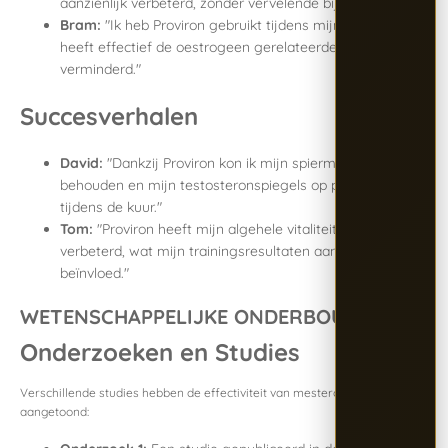
aanzienlijk verbeterd, zonder vervelende bijwerkingen."
Bram:
"Ik heb Proviron gebruikt tijdens mijn kuur en het
heeft effectief de oestrogeen gerelateerde bijwerkingen
verminderd."
Succesverhalen
David:
"Dankzij Proviron kon ik mijn spiermassa
behouden en mijn testosteronspiegels op peil houden
tijdens de kuur."
Tom:
"Proviron heeft mijn algehele vitaliteit en energie
verbeterd, wat mijn trainingsresultaten aanzienlijk heeft
beïnvloed."
WETENSCHAPPELIJKE ONDERBOUWING
Onderzoeken en Studies
Verschillende studies hebben de effectiviteit van mesterolon
aangetoond: