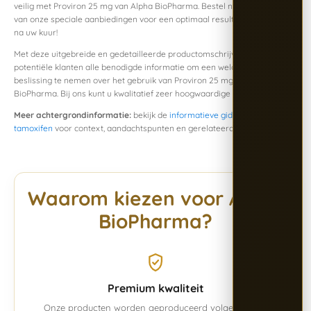
veilig met Proviron 25 mg van Alpha BioPharma. Bestel nu en profiteer
van onze speciale aanbiedingen voor een optimaal resultaat tijdens en
na uw kuur!
Met deze uitgebreide en gedetailleerde productomschrijving bieden we
potentiële klanten alle benodigde informatie om een weloverwogen
beslissing te nemen over het gebruik van Proviron 25 mg van Alpha
BioPharma. Bij ons kunt u kwalitatief zeer hoogwaardige Proviron kopen.
Meer achtergrondinformatie:
bekijk de
informatieve gids over nakuur en
tamoxifen
voor context, aandachtspunten en gerelateerde informatie.
Waarom kiezen voor Alpha
BioPharma?
Premium kwaliteit
Onze producten worden geproduceerd volgens vaste