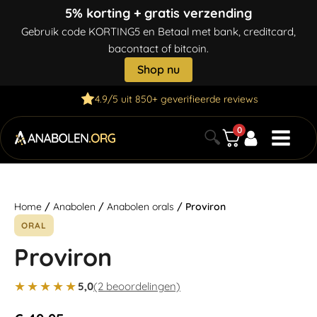
5% korting + gratis verzending
Gebruik code KORTING5 en Betaal met bank, creditcard,
bacontact of bitcoin.
Shop nu
4.9/5 uit 850+ geverifieerde reviews
0
🔍
Home
/
Anabolen
/
Anabolen orals
/ Proviron
ORAL
Proviron
★★★★★
5,0
(2 beoordelingen)