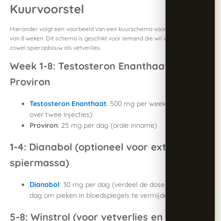
Kuurvoorstel
Hieronder volgt een voorbeeld van een kuurschema voor een periode
van 8 weken. Dit schema is geschikt voor iemand die wil werken aan
zowel spieropbouw als vetverlies.
Week 1-8: Testosteron Enanthaat en
Proviron
Testosteron Enanthaat
: 500 mg per week (verdeeld
over twee injecties)
Proviron
: 25 mg per dag (orale inname)
1-4: Dianabol (optioneel voor extra
spiermassa)
Dianabol
: 30 mg per dag (verdeel de dosering over de
dag om pieken in bloedspiegels te vermijden)
5-8: Winstrol (voor vetverlies en