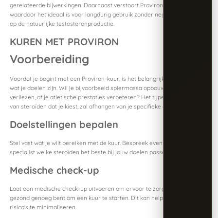
gerelateerde bijwerkingen. Daarnaast verstoort Proviron de HPTA niet,
waardoor het ideaal is voor langdurig gebruik zonder negatieve invloed
op de natuurlijke testosteronproductie.
KUREN MET PROVIRON
Voorbereiding
Voordat je begint met een Proviron-kuur, is het belangrijk om te weten
wat je doelen zijn. Wil je bijvoorbeeld spiermassa opbouwen, vet
verliezen, of je atletische prestaties verbeteren? Het type en de dosering
van steroïden dat je kiest, zal afhangen van je specifieke doelstellingen.
Doelstellingen bepalen
Stel vast wat je wilt bereiken met de kuur. Bespreek eventueel met een
specialist welke steroïden het beste bij jouw doelen passen.
Medische check-up
Laat een medische check-up uitvoeren om ervoor te zorgen dat je
gezond genoeg bent om een kuur te starten. Dit kan helpen om mogelijke
risico's te minimaliseren.