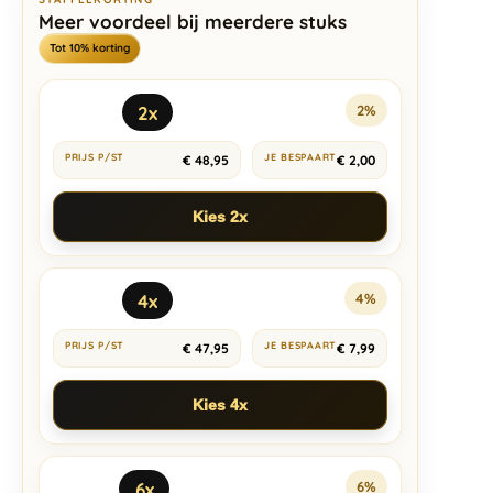
Meer voordeel bij meerdere stuks
Tot 10% korting
2x
2%
€
48,95
€
2,00
Kies 2x
4x
4%
€
47,95
€
7,99
Kies 4x
6x
6%