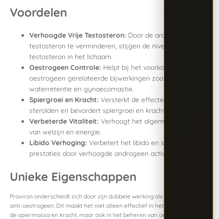
Voordelen
Verhoogde Vrije Testosteron:
Door de aromatisatie van
testosteron te verminderen, stijgen de niveaus van vrij
testosteron in het lichaam.
Oestrogeen Controle:
Helpt bij het voorkomen van
oestrogeen gerelateerde bijwerkingen zoals
waterretentie en gynaecomastie.
Spiergroei en Kracht:
Versterkt de effecten van anabole
steroïden en bevordert spiergroei en krachttoename.
Verbeterde Vitaliteit:
Verhoogt het algemene gevoel
van welzijn en energie.
Libido Verhoging:
Verbetert het libido en seksuele
prestaties door verhoogde androgeen activiteit.
Unieke Eigenschappen
Proviron onderscheidt zich door zijn dubbele werking als androgeen en
anti-oestrogeen. Dit maakt het niet alleen effectief in het verbeteren van
de spiermassa en kracht, maar ook in het beheren van oestrogeen