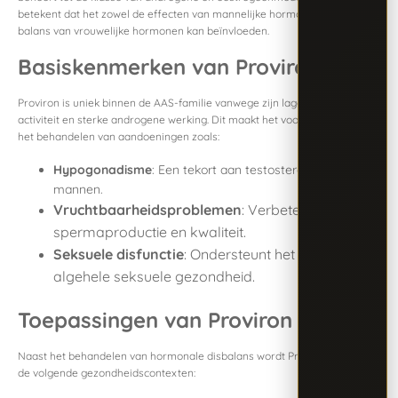
betekent dat het zowel de effecten van mannelijke hormonen als de
balans van vrouwelijke hormonen kan beïnvloeden.
Basiskenmerken van Proviron
Proviron is uniek binnen de AAS-familie vanwege zijn lage anabole
activiteit en sterke androgene werking. Dit maakt het vooral effectief bij
het behandelen van aandoeningen zoals:
Hypogonadisme
: Een tekort aan testosteron bij
mannen.
Vruchtbaarheidsproblemen
: Verbetert de
spermaproductie en kwaliteit.
Seksuele disfunctie
: Ondersteunt het libido en de
algehele seksuele gezondheid.
Toepassingen van Proviron
Naast het behandelen van hormonale disbalans wordt Proviron ingezet in
de volgende gezondheidscontexten: