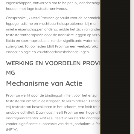
eigenschappen, ontworpen om te helpen bij aandoeningen die verband
houden met lage testosteronniveaus.
Oorspronkelijk werd Proviron gebruikt voor de behandeling van
hypogonadisme en vruchtbaarheidsproblemen bij mannen. Door zijn
unieke eigenschappen onderscheidde het zich van andere
testosterontherapieën door de nadruk te leggen op verbetering van
libido en spermaproductie zonder significante waterretentie of
spiergroei. Tot op heden blijft Proviron een veelgebruikt medicijn binnen
endocrinologie en vruchtbaarheidsbehandelingen.
WERKING EN VOORDELEN PROVIRON 25
MG
Mechanisme van Actie
Proviron werkt door de bindingsaffiniteit voor het enzym aromatase, dat
testosteron omzet in oestrogeen, te verminderen. Hierdoor blijft er meer
vrij testosteron beschikbaar in het lichaam, wat leidt tot een verhoogde
anabole activiteit. Daarnaast heeft Proviron een hoge affiniteit voor de
androgeenreceptor, wat resulteert in versterkte androgeen signalering
zonder significante suppressie van de Hypothalamus-Pituitary-Testes-As
(HPTA).