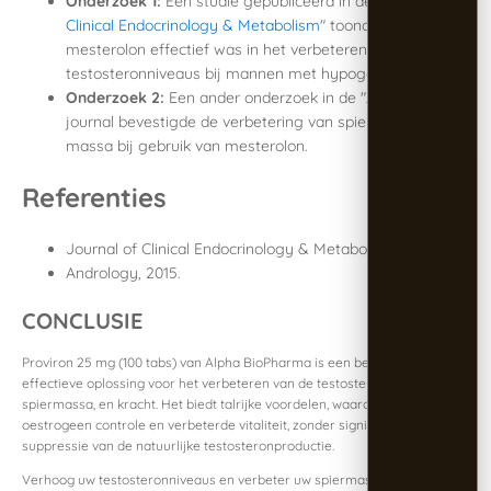
Onderzoek 1:
Een studie gepubliceerd in de "
Journal of
Clinical Endocrinology & Metabolism
" toonde aan dat
mesterolon effectief was in het verbeteren van de
testosteronniveaus bij mannen met hypogonadisme.
Onderzoek 2:
Een ander onderzoek in de "Andrology"
journal bevestigde de verbetering van spierkracht en
massa bij gebruik van mesterolon.
Referenties
Journal of Clinical Endocrinology & Metabolism, 2013.
Andrology, 2015.
CONCLUSIE
Proviron 25 mg (100 tabs) van Alpha BioPharma is een betrouwbare en
effectieve oplossing voor het verbeteren van de testosteronniveaus,
spiermassa, en kracht. Het biedt talrijke voordelen, waaronder
oestrogeen controle en verbeterde vitaliteit, zonder significante
suppressie van de natuurlijke testosteronproductie.
Verhoog uw testosteronniveaus en verbeter uw spiermassa effectief en