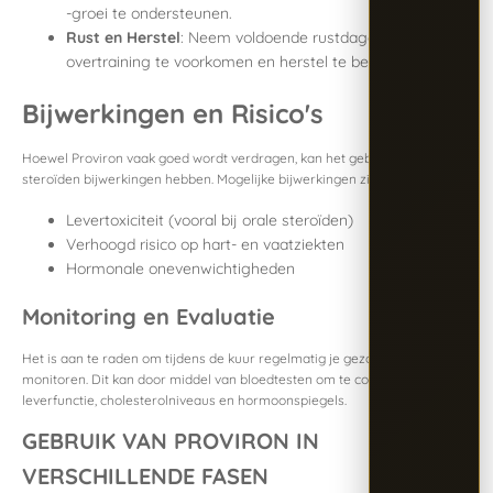
-groei te ondersteunen.
Rust en Herstel
: Neem voldoende rustdagen om
overtraining te voorkomen en herstel te bevorderen.
Bijwerkingen en Risico's
Hoewel Proviron vaak goed wordt verdragen, kan het gebruik van
steroïden bijwerkingen hebben. Mogelijke bijwerkingen zijn onder andere:
Levertoxiciteit (vooral bij orale steroïden)
Verhoogd risico op hart- en vaatziekten
Hormonale onevenwichtigheden
Monitoring en Evaluatie
Het is aan te raden om tijdens de kuur regelmatig je gezondheid te
monitoren. Dit kan door middel van bloedtesten om te controleren op
leverfunctie, cholesterolniveaus en hormoonspiegels.
GEBRUIK VAN PROVIRON IN
VERSCHILLENDE FASEN