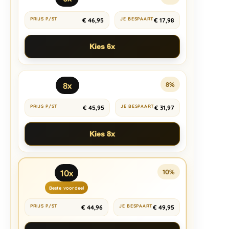
€
46,95
€
17,98
Kies 6x
8x
8%
€
45,95
€
31,97
Kies 8x
10x
10%
Beste voordeel
€
44,96
€
49,95