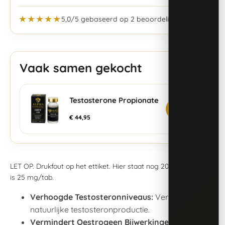
★★★★★
5,0/5 gebaseerd op 2 beoordelingen
Vaak samen gekocht
Testosterone Propionate
+
€
44,95
LET OP. Drukfout op het ettiket. Hier staat nog 20 op maar het
is 25 mg/tab.
Verhoogde Testosteronniveaus:
Verhoogt de
natuurlijke testosteronproductie.
Vermindert Oestrogeen Bijwerkingen:
Helpt bij