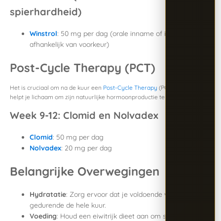
spierhardheid)
Winstrol
: 50 mg per dag (orale inname of injectie,
afhankelijk van voorkeur)
Post-Cycle Therapy (PCT)
Het is cruciaal om na de kuur een
Post-Cycle Therapy
(PCT) te volgen. Dit
helpt je lichaam om zijn natuurlijke hormoonproductie te herstellen.
Week 9-12: Clomid en Nolvadex
Clomid
: 50 mg per dag
Nolvadex
: 20 mg per dag
Belangrijke Overwegingen
Hydratatie
: Zorg ervoor dat je voldoende water drinkt
gedurende de hele kuur.
Voeding
: Houd een eiwitrijk dieet aan om spierherstel en