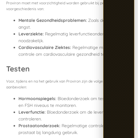
Proviron moet met voorzichtigheid worden gebruikt bij personen met een
voorgeschiedenis van:
Mentale Gezondheidsproblemen:
Zoals depressie of
angst.
Leverziekte:
Regelmatig leverfunctieonderzoek is
noodzakelijk.
Cardiovasculaire Ziektes:
Regelmatige medische
controle om cardiovasculaire gezondheid te waarborgen.
Testen
Voor, tijdens en na het gebruik van Proviron zijn de volgende tests
aanbevolen:
Hormoonspiegels:
Bloedonderzoek om testosteron, LH,
en FSH niveaus te monitoren.
Leverfunctie:
Bloedonderzoek om de levergezondheid te
controleren.
Prostaatonderzoek:
Regelmatige controle van de
prostaat bij langdurig gebruik.