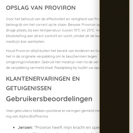
OPSLAG VAN PROVIRON
Voor het behoud van de effectiviteit en veiligheid van Proviron is het
belangrijk om het correct op te slaan. Bewaar Proviron op een koele,
droge plaats, bij een temperatuur tussen 15°C en 25°C. Vermijd
blootstelling aan direct zonlicht en vocht, omdat dit de kwaliteit van het
medicijn kan aantasten.
Houd Proviron altijd buiten het bereik van kinderen en huisdieren. Laat
het in de originele verpakking om te beschermen tegen
omgevingsinvloeden. Gebruik het medicijn niet na de vervaldatum die op
de verpakking vermeld staat. Raadpleeg bij twijfel uw apotheker.
KLANTENERVARINGEN EN
GETUIGENISSEN
Gebruikersbeoordelingen
Veel gebruikers hebben positieve ervaringen gemeld met Proviron 25
mg van Alpha BioPharma:
Jeroen:
"Proviron heeft mijn kracht en spiermassa