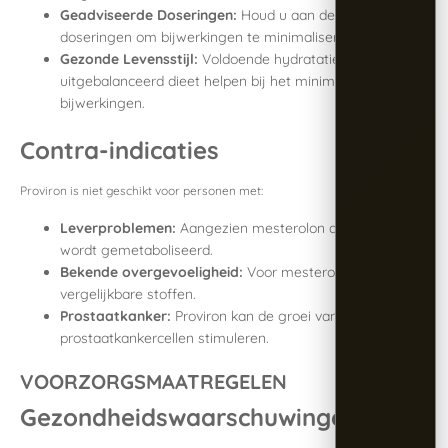
Geadviseerde Doseringen:
Houd u aan de aanbevolen
doseringen om bijwerkingen te minimaliseren.
Gezonde Levensstijl:
Voldoende hydratatie en een
uitgebalanceerd dieet helpen bij het minimaliseren van
bijwerkingen.
Contra-indicaties
Proviron is niet geschikt voor personen met:
Leverproblemen:
Aangezien mesterolon door de lever
wordt gemetaboliseerd.
Bekende overgevoeligheid:
Voor mesterolon of
vergelijkbare stoffen.
Prostaatkanker:
Proviron kan de groei van
prostaatkankercellen stimuleren.
VOORZORGSMAATREGELEN
Gezondheidswaarschuwingen