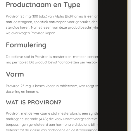
Productnaam en Type
Proviron 25 mg (100 tabs) van Alpha BioPharma is een androgeen en
anti-oestrogeen, specifiek ontworpen voor gebruik tijdens en na anabole
steroïde kuren. Na het lezen van deze productbeschrijving kunt u
weloverwogen Proviron kopen.
Formulering
De actieve stof in Proviron is mesterolon, met een concentratie van 25
mg per tablet. Dit product bevat 100 tabletten per verpakking.
Vorm
Proviron 25 mg is beschikbaar in tabletvorm, wat zorgt voor gemakkelijke
dosering en inname.
WAT IS PROVIRON?
Proviron, met de werkzame stof mesterolon, is een synthetische anabole
androgene steroïde (AAS) die vaak wordt voorgeschreven voor medische
toepassingen gerelateerd aan hormonale disbalans bij mannen. Het
behoort tot de klasse van androgene en oestrogeenmodulatoren, wat