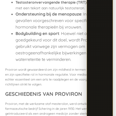
Testosteronvervangende therapie (TRT)
: Voor mannen
met een tekort aan natuurlijk testosteron.
Ondersteuning bij de menopauze
: In sommige
gevallen voorgeschreven voor specifieke
hormonale therapieën bij vrouwen.
Bodybuilding en sport
: Hoewel niet officieel
goedgekeurd voor dit doel, wordt Proviron soms
gebruikt vanwege zijn vermogen om
oestrogeenafhankelijke bijwerkingen zoals
waterretentie te verminderen.
Proviron wordt gewaardeerd om zijn mildheid in termen van bijwerkingen
en zijn specifieke rol in hormonale regulatie. Voor medisch gebruik is het
echter essentieel om een arts te raadplegen en de voorgeschreven
richtlijnen strikt te volgen.
GESCHIEDENIS VAN PROVIRON
Proviron, met de werkzame stof mesterolon, werd ontwikkeld door het
farmaceutische bedrijf Schering in de jaren 1930. Het werd
geïntroduceerd als een androgeen medicijn zonder sterke anabole