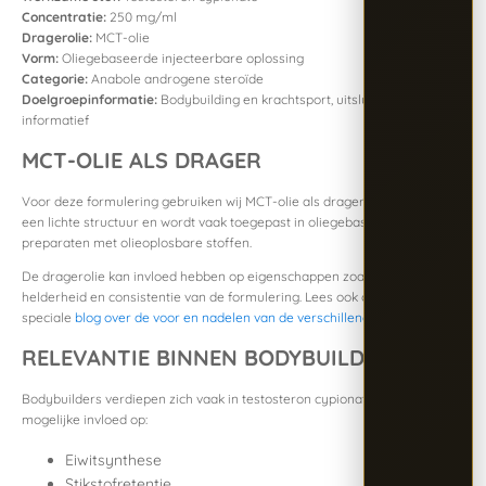
Concentratie:
250 mg/ml
Dragerolie:
MCT-olie
Vorm:
Oliegebaseerde injecteerbare oplossing
Categorie:
Anabole androgene steroïde
Doelgroepinformatie:
Bodybuilding en krachtsport, uitsluitend
informatief
MCT-OLIE ALS DRAGER
Voor deze formulering gebruiken wij MCT-olie als drager. MCT-olie heeft
een lichte structuur en wordt vaak toegepast in oliegebaseerde
preparaten met olieoplosbare stoffen.
De dragerolie kan invloed hebben op eigenschappen zoals viscositeit,
helderheid en consistentie van de formulering. Lees ook onze
speciale
blog over de voor en nadelen van de verschillende dragerolien
.
RELEVANTIE BINNEN BODYBUILDING
Bodybuilders verdiepen zich vaak in testosteron cypionate vanwege de
mogelijke invloed op:
Eiwitsynthese
Stikstofretentie