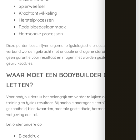
Spierweefsel
Krachtontwikkeling
Herstelprocessen
Rode bloedcelaanmaak
Hormonale processen
Deze punten beschrijven algemene fysiologische processen die in
verband worden gebracht met anabole androgene steroïden. Ze zijn
geen garantie voor resultaat en mogen niet worden gezien als
gebruiksadvies.
WAAR MOET EEN BODYBUILDER OP
LETTEN?
Voor bodybuilders is het belangrijk om verder te kijken dan alleen
training en fysiek resultaat. Bij anabole androgene steroïden spelen ook
gezondheid, bloedwaarden, mentale gesteldheid, hormoonbalans en
wetgeving een rol.
Let onder andere op:
Bloeddruk