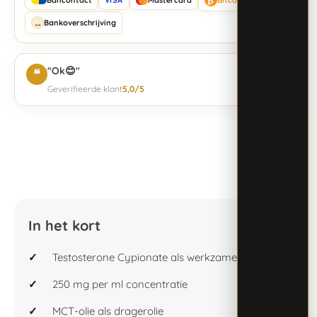
↔
Bankoverschrijving
"Ok😊"
❝
Geverifieerde klant
5,0/5
In het kort
Testosterone Cypionate als werkzame stof
250 mg per ml concentratie
MCT-olie als dragerolie