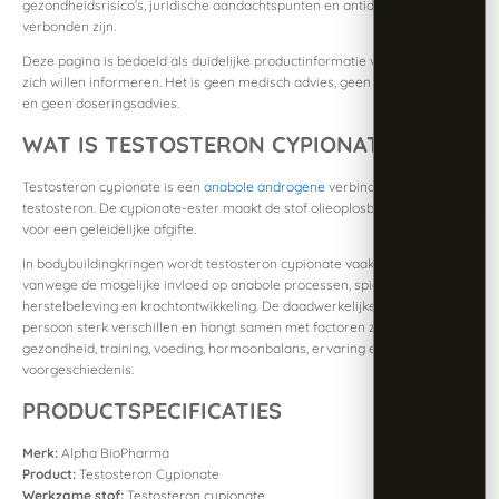
gezondheidsrisico’s, juridische aandachtspunten en antidopingregels aan
verbonden zijn.
Deze pagina is bedoeld als duidelijke productinformatie voor sporters die
zich willen informeren. Het is geen medisch advies, geen gebruiksadvies
en geen doseringsadvies.
WAT IS TESTOSTERON CYPIONATE?
Testosteron cypionate is een
anabole androgene
verbinding op basis van
testosteron. De cypionate-ester maakt de stof olieoplosbaar en zorgt
voor een geleidelijke afgifte.
In bodybuildingkringen wordt testosteron cypionate vaak genoemd
vanwege de mogelijke invloed op anabole processen, spierweefsel,
herstelbeleving en krachtontwikkeling. De daadwerkelijke reactie kan per
persoon sterk verschillen en hangt samen met factoren zoals
gezondheid, training, voeding, hormoonbalans, ervaring en medische
voorgeschiedenis.
PRODUCTSPECIFICATIES
Merk:
Alpha BioPharma
Product:
Testosteron Cypionate
Werkzame stof:
Testosteron cypionate