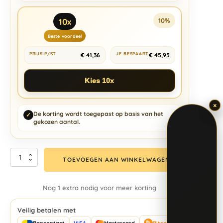
10x
10%
Beste voordeel
€
41,36
€
45,95
Kies 10x
×
×
De korting wordt toegepast op basis van het
✓
gekozen aantal.
TOEVOEGEN AAN WINKELWAGEN
Nog 1 extra nodig voor meer korting
Veilig betalen met
₿
Bancontact
VISA
Mastercard
Bitcoin