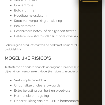
Werkzame stof
Concentratie
Batchnummer
Houdbaarheidsdatum
Staat van verpakking en sluiting
Bewaaradvies
Beschikbare batch- of analysecertificaten
Heldere vloeistof zonder zichtbare afwijkingen
Gebruik geen product waarvan de herkomst, samenstelling of kwaliteit
onduidelijk is.
MOGELIJKE RISICO’S
Testosteron en andere anabole androgene steroïden kunnen serieuze
bijwerkingen veroorzaken. Mogelijke risico’s zijn onder andere:
Verhoogde bloeddruk
Ongunstige cholesterolwaarden
Extra belasting van hart en bloedvaten
Hormonale ontregeling
Onderdrukking van natuurlijke hormoonproductie