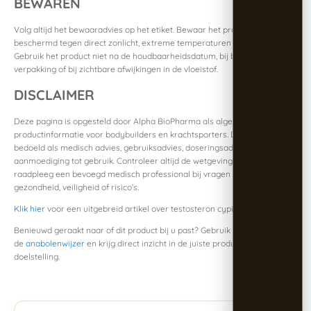
BEWAREN
Volg altijd het bewaaradvies op het etiket. Bewaar het product
beschermd tegen direct zonlicht, extreme temperaturen en vervuiling.
Gebruik het product niet na de houdbaarheidsdatum, bij beschadigde
verpakking of bij zichtbare afwijkingen in de vloeistof.
DISCLAIMER
Deze pagina is opgesteld door Alpha BioPharma als algemene
productinformatie voor bodybuilders en krachtsporters. De inhoud is niet
bedoeld als medisch advies, gebruiksadvies, doseringsadvies of
aanmoediging tot gebruik. Controleer altijd de wetgeving in uw land en
raadpleeg een bevoegd medisch professional bij vragen over
gezondheid, veiligheid of risico’s.
Klik hier
voor een uitgebreid artikel over testosteron cypionate.
Benieuwd geraakt naar of dit product bij u past? Gebruik
de
anabolenwijzer
en krijg direct inzicht in de juiste producten voor uw
doelstelling.