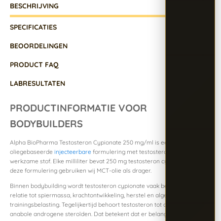
BESCHRIJVING
SPECIFICATIES
BEOORDELINGEN
PRODUCT FAQ
LABRESULTATEN
PRODUCTINFORMATIE VOOR
BODYBUILDERS
Alpha BioPharma Testosteron Cypionate 250 mg/ml is een
oliegebaseerde
injecteerbare
formulering met testosteron cypionate als
werkzame stof. Elke milliliter bevat 250 mg testosteron cypionate. Voor
deze formulering gebruiken wij MCT-olie als drager.
Binnen bodybuilding wordt testosteron cypionate vaak besproken in
relatie tot spiermassa, krachtontwikkeling, herstel en algemene
trainingsbelasting. Tegelijkertijd behoort testosteron tot de groep
anabole androgene steroïden. Dat betekent dat er belangrijke