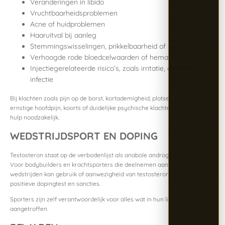
Veranderingen in libido
Vruchtbaarheidsproblemen
Acne of huidproblemen
Haaruitval bij aanleg
Stemmingswisselingen, prikkelbaarheid of somberheid
Verhoogde rode bloedcelwaarden of hematocriet
Injectiegerelateerde risico’s, zoals irritatie, ontsteking of
infectie
Bij klachten zoals pijn op de borst, kortademigheid, plotselinge zwelling,
ernstige hoofdpijn, koorts of duidelijke psychische klachten is medische
hulp noodzakelijk.
WEDSTRIJDSPORT EN DOPING
Testosteron staat op de verbodenlijst als anabole androgene steroïde.
Voor bodybuilders en krachtsporters die deelnemen aan gecontroleerde
wedstrijden kan gebruik of aanwezigheid van testosteron leiden tot een
positieve dopingtest en sancties.
Sporters zijn zelf verantwoordelijk voor alles wat in hun lichaam wordt
aangetroffen.