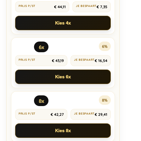
€
44,11
€
7,35
Kies 4x
6x
6%
€
43,19
€
16,54
Kies 6x
8x
8%
€
42,27
€
29,41
Kies 8x