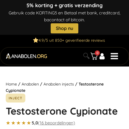
5% korting + gratis verzending
Gebruik code KORTING5 en Betaal met bank, creditcard,
bacontact of bitcoin.
Shop nu
4.9/5 uit 850+ geverifieerde reviews
0
🔍
Home
/
Anabolen
/
Anabolen injects
/ Testosterone
Cypionate
INJECT
Testosterone Cypionate
★★★★★
5,0
(16 beoordelingen)