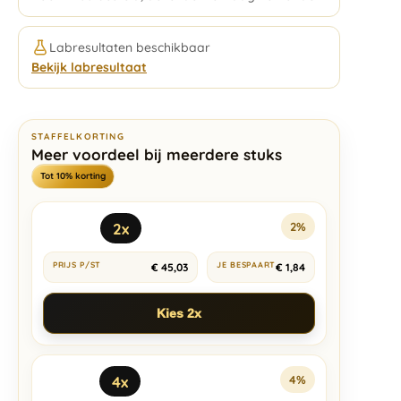
Labresultaten beschikbaar
Bekijk labresultaat
STAFFELKORTING
Meer voordeel bij meerdere stuks
Tot 10% korting
2x
2%
€
45,03
€
1,84
Kies 2x
4x
4%