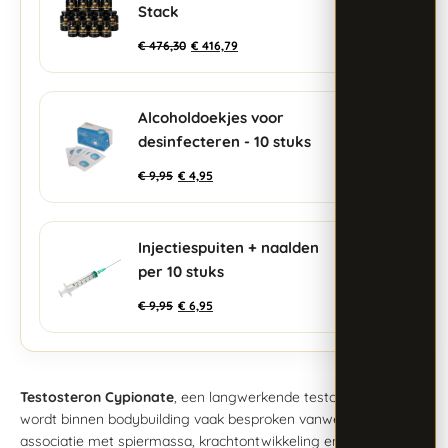
+
Stack
€
476,30
€
416,79
Alcoholdoekjes voor
+
desinfecteren - 10 stuks
€
9,95
€
4,95
Injectiespuiten + naalden
+
per 10 stuks
€
9,95
€
6,95
Testosteron Cypionate
, een langwerkende testosteronester,
wordt binnen bodybuilding vaak besproken vanwege de
associatie met spiermassa, krachtontwikkeling en