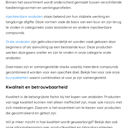
Binnen het assortiment wordt onderscheid gemaakt tussen verschillende
toedieningsvormen en werkingsprofielen.
Injecteerbare anabolen
staan bekend om hun stabiele werking en
langdurige afgifte. Deze vormen vaak de basis van een kuur en zijn terug
te vinden in categorieën zoals testosteron en andere injecteerbare
compounds.
Orale anabolen
zijn gebruiksvriendelijk en worden vaak gekozen door
beginners of als aanvulling op een bestaande kuur. Deze producten
werken doorgaans sneller en zijn te vinden in onze categorie orale
anabolen.
Daarnaast zijn er samengestelde stacks waarbij meerdere compounds
gecombineerd worden voor een specifiek doel. Bekijk hiervoor ook onze
kuurpakketten
waarin combinaties al voor je zijn samengesteld.
Kwaliteit en betrouwbaarheid
Kwaliteit is de belangrijkste factor bij het kopen van anabolen. Producten
van lage kwaliteit kunnen niet alleen ineffectief zijn, maar ook risico’s met
zich meebrengen. Daarom is het essentieel om te kiezen voor producten
die gecontroleerd en getest zijn.
Wil je meer inzicht in hoe kwaliteit wordt gewaarborgd? Bekijk dan ook
onze informatiepagina over productkwaliteit en laboratoriumtesten,