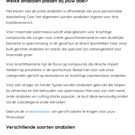
Welke anabolen passen bij jouw doel?
Het kiezen van de juiste anabolen is afhankelijk van jouw persoonlijke
doelstelling. Over het algemeen worden anabolen ingezet voor drie
hoofdscenario’s.
Voor maximale spiermassa wordt vaak gekozen voor krachtige
compounds die zorgen voor snelle gewichtstoename en een duidelijke
toename in spieromvang. In dit geval kun je direct doorklikken naar onze
bulk gerichte anabolen en stacks die speciaal zijn samengesteld voor
maximale groei.
Voor krachttoename ligt de focus op compounds die directe impact
hebben op prestaties in de sportschool. Bekijk hiervoor ook onze
categorieën gericht op testosteron en krachtige injecteerbare anabolen.
Voor een droger en harder fysiek worden anabolen gebruikt die helpen
bij vetverlies en het behouden van spiermassa. Hiervoor zijn met name
orale anabolen en cutting stacks populair. Je kunt deze eenvoudig vinden
via de subcategorie orale steroïden.
Gebruik de
anabolenwijzer
om gericht advies te krijgen voor jouw
fitnessdoel
Verschillende soorten anabolen