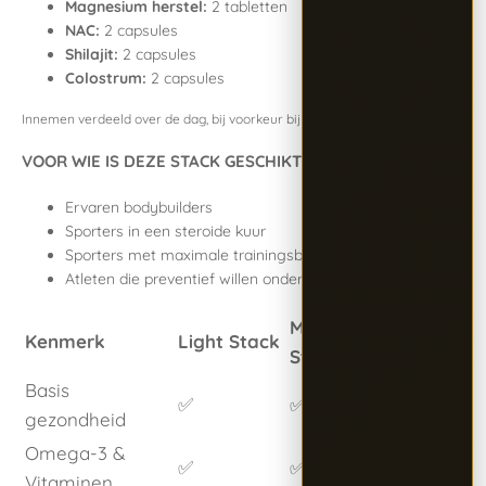
Magnesium herstel:
2 tabletten
NAC:
2 capsules
Shilajit:
2 capsules
Colostrum:
2 capsules
Innemen verdeeld over de dag, bij voorkeur bij maaltijden.
VOOR WIE IS DEZE STACK GESCHIKT?
Ervaren bodybuilders
Sporters in een steroide kuur
Sporters met maximale trainingsbelasting
Atleten die preventief willen ondersteunen
Medium
Advanced
Kenmerk
Light Stack
Stack
Stack
Basis
✅
✅
✅
gezondheid
Omega-3 &
✅
✅
✅
Vitaminen