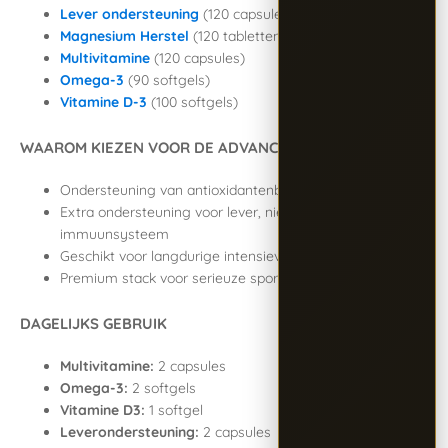
Lever ondersteuning
(120 capsules)
Magnesium Herstel
(120 tabletten)
Multivitamine
(120 capsules)
Omega-3
(90 softgels)
Vitamine D-3
(100 softgels)
WAAROM KIEZEN VOOR DE ADVANCED STACK?
Ondersteuning van antioxidantenbalans
Extra ondersteuning voor lever, nieren en
immuunsysteem
Geschikt voor langdurige intensieve belasting
Premium stack voor serieuze sporters
DAGELIJKS GEBRUIK
Multivitamine:
2 capsules
Omega-3:
2 softgels
Vitamine D3:
1 softgel
Leverondersteuning:
2 capsules