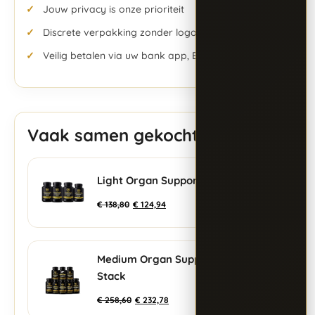
Jouw privacy is onze prioriteit
Discrete verpakking zonder logo’s
Veilig betalen via uw bank app, Bancontact & meer
Vaak samen gekocht
Light Organ Support Stack
+
€
138,80
€
124,94
Medium Organ Support
+
Stack
€
258,60
€
232,78