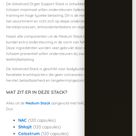
De Advanced Organ Support Stack is ontwikkeld voor sporters die hun
lichaam maximaal willen ondersteunen tijdens langdurige intensieve
training en hoge fysieke belasting. Dit is de meest complete stack binnen
het assortiment en richt zich op diepe ondersteuning van
herstelprocessen, antioxidantenbalans en algemene vitaliteit.
Naast alle componenten uit de Medium Stack bevat deze premium
bundel extra ondersteuning in de vorm van NAC, Shilajit en Colostrum.
Deze ingrediënten worden veel gebruikt door ervaren sporters die hun
lichaam preventief willen ondersteunen bij zware trainings- en
leefstijlbelasting.
De Advanced Stack is geschikt voor bodybuilders, topsporters en
fanatieke krachtsporters die geen concessies willen doen aan hun
herstel, belastbaarheid en langetermijngezondheid.
WAT ZIT ER IN DEZE STACK?
Alles uit de
Medium Stack
aangevuld met NAC, Shilajit en Colostrum.
Dus:
NAC
(120 capsules)
Shilajit
(120 capsules)
Colostrum
(120 capsules)