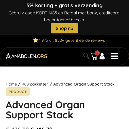
5% korting + gratis verzending
Gebruik code KORTING5 en Betaal met bank, creditcard,
bacontact of bitcoin.
Shop nu
4.9/5 uit 850+ geverifieerde reviews
0
🔍
Home
/
Kuurpakketten
/ Advanced Organ Support Stack
PRODUCT
Advanced Organ
Support Stack