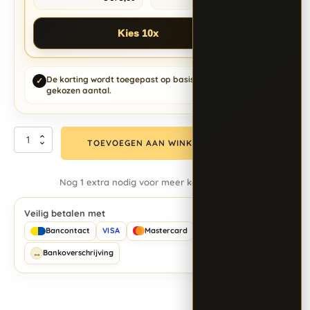
Kies 10x
De korting wordt toegepast op basis van het
✓
gekozen aantal.
TOEVOEGEN AAN WINKELWAGEN
Nog 1 extra nodig voor meer korting
Veilig betalen met
₿
Bancontact
VISA
Mastercard
Bitcoin
↔
Bankoverschrijving