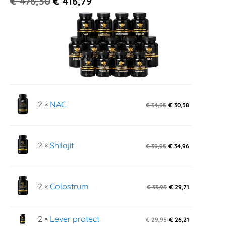
€
476,30
€
416,79
2 ×
NAC
€
34,95
€
30,58
2 ×
Shilajit
€
39,95
€
34,96
2 ×
Colostrum
€
33,95
€
29,71
2 ×
Lever protect
€
29,95
€
26,21