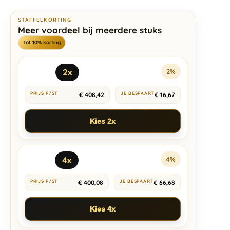
STAFFELKORTING
Meer voordeel bij meerdere stuks
Tot 10% korting
2x
2%
€
408,42
€
16,67
Kies 2x
4x
4%
€
400,08
€
66,68
Kies 4x