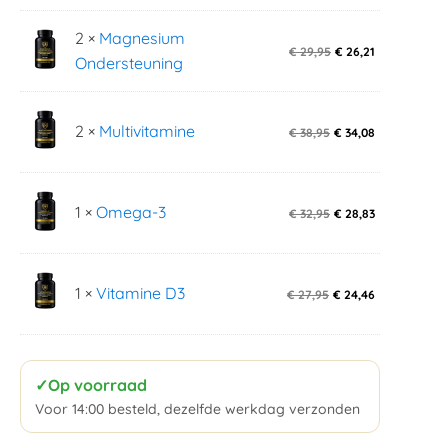
2 ×
Magnesium
€
29,95
€
26,21
Ondersteuning
2 ×
Multivitamine
€
38,95
€
34,08
1 ×
Omega-3
€
32,95
€
28,83
1 ×
Vitamine D3
€
27,95
€
24,46
✓
Op voorraad
Voor 14:00 besteld, dezelfde werkdag verzonden