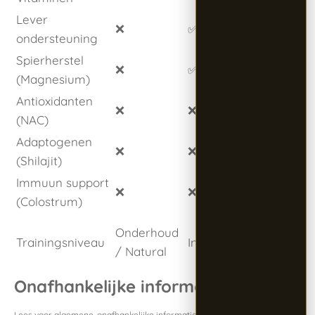
Lever
❌
✅
✅
ondersteuning
Spierherstel
❌
✅
✅
(Magnesium)
Antioxidanten
❌
❌
✅
(NAC)
Adaptogenen
❌
❌
✅
(Shilajit)
Immuun support
❌
❌
✅
(Colostrum)
Elite /
Onderhoud
Trainingsniveau
Intensief
Heavy
/ Natural
load
Onafhankelijke informatie
Lees voor algemene, onafhankelijke informatie over