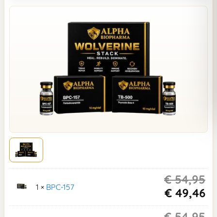
€
54,95
1 ×
BPC-157
€
49,46
€
54,95