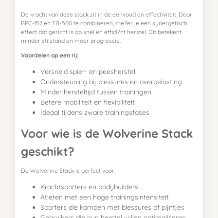
De kracht van deze stack zit in de eenvoud en effectiviteit. Door
BPC-157 en TB-500 te combineren, cre?er je een synergetisch
effect dat gericht is op snel en effici?nt herstel. Dit betekent
minder stilstand en meer progressie.
Voordelen op een rij:
Versneld spier- en peesherstel
Ondersteuning bij blessures en overbelasting
Minder hersteltijd tussen trainingen
Betere mobiliteit en flexibiliteit
Ideaal tijdens zware trainingsfases
Voor wie is de Wolverine Stack
geschikt?
De Wolverine Stack is perfect voor:
Krachtsporters en bodybuilders
Atleten met een hoge trainingsintensiteit
Sporters die kampen met blessures of pijntjes
Gebruikers die hun herstel willen optimaliseren