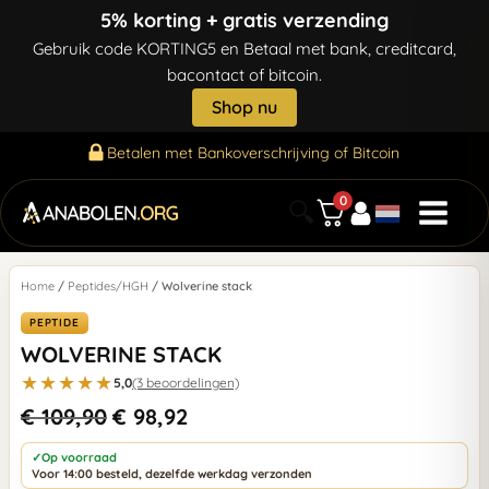
5% korting + gratis verzending
Gebruik code KORTING5 en Betaal met bank, creditcard,
bacontact of bitcoin.
Shop nu
Betalen met Bankoverschrijving of Bitcoin
0
🔍
Home
/
Peptides/HGH
/ Wolverine stack
PEPTIDE
WOLVERINE STACK
★★★★★
5,0
(3 beoordelingen)
€
109,90
€
98,92
✓
Op voorraad
Voor 14:00 besteld, dezelfde werkdag verzonden