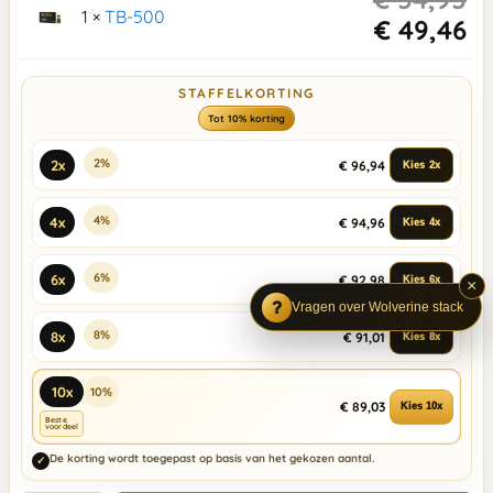
1 ×
TB-500
€
49,46
STAFFELKORTING
Tot 10% korting
2%
2x
€ 96,94
Kies 2x
4%
4x
€ 94,96
Kies 4x
6%
6x
€ 92,98
Kies 6x
×
Vragen over Wolverine stack
8%
8x
€ 91,01
Kies 8x
10x
10%
€ 89,03
Kies 10x
Beste
voordeel
De korting wordt toegepast op basis van het gekozen aantal.
✓