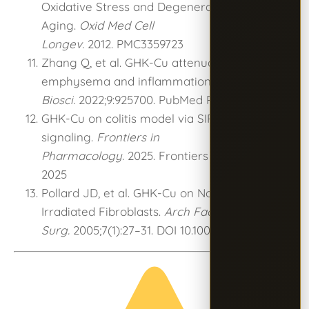
Oxidative Stress and Degenerative
Aging.
Oxid Med Cell
Longev.
2012. PMC3359723
Zhang Q, et al. GHK-Cu attenuates pulmonary
emphysema and inflammation.
Front Mol
Biosci.
2022;9:925700. PubMed PMID 35911031
GHK-Cu on colitis model via SIRT1/STAT3
signaling.
Frontiers in
Pharmacology.
2025. Frontiers Pharmacol.
2025
Pollard JD, et al. GHK-Cu on Normal and
Irradiated Fibroblasts.
Arch Facial Plast
Surg.
2005;7(1):27–31. DOI 10.1001/archfaci.7.1.27