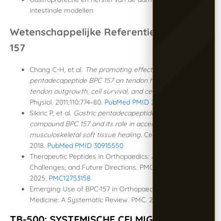
intestinale modellen
Wetenschappelijke Referenties — BPC-
157
Chang C-H, et al.
The promoting effect of
pentadecapeptide BPC 157 on tendon healing involves
tendon outgrowth, cell survival, and cell migration.
J Appl
Physiol. 2011;110:774–80.
PubMed PMID 21030672
Sikiric P, et al.
Gastric pentadecapeptide body protection
compound BPC 157 and its role in accelerating
musculoskeletal soft tissue healing.
Cell Tissue Res.
2018.
PubMed PMID 30915550
Therapeutic Peptides in Orthopaedics: Applications,
Challenges, and Future Directions. PMC.
2025.
PMC12753158
Emerging Use of BPC-157 in Orthopaedic Sports
Medicine: A Systematic Review. PMC. 2024.
PMC12313605
TB-500: SYSTEMISCHE CELMIGRATIE EN