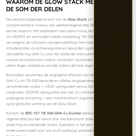
WAAROM DE GLOW STACK MEER IS DAN
DE SOM DER DELEN
De wetenschappelijke kracht van de
Glow Stack
zit in drie
complementaire niveaus van weefselregeneratie. BPC-157 adresseert de
eerste respons: het stabiliseert vasculaire tonus, bevordert angiogenese
via VEGFR2 en vermindert lokale ontsteking. TB-500 coördineert
vervolgens de cellulaire reorganisatiefase: het mobiliseert cellen naar de
schadelocatie via actineregulatie en bevordert systemisch vasculaire
remodellering. GHK-Cu sluit ten slotte de maturatiefase: het bouwt
nieuwe extracellulaire matrix, moduleert duizenden genen en beschermt
cellen tegen oxidatieve schade tijdens de hele regeneratiecyclus.
Bovendien versterken de angiogene effecten van de drie peptiden elkaar.
GHK-Cu en TB-500 bevorderen allebei angiogenese, maar via
verschillende routes — VEGF-upregulatie versus ILK-activering. BPC-157
voegt daar VEGFR2-opregulatie aan toe. Zo ontstaat drievoudige
angiogene activering — een mechanistisch argument voor de
synergistische werking van de Glow Stack.
Kortom: de
BPC-157 TB-500 GHK-Cu bundel
adresseert de complete
regeneratiecascade vanuit drie mechanistisch onderscheidende maar
onderling versterkende routes. Daardoor is het een uniek
onderzoeksmodel voor wie multi-pathway weefselregeneratie wil