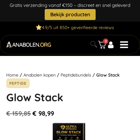
Gratis verzending vanaf €150 – discreet en snel geleverd
Bekijk producten
4.9/5 uit 850+ geverifieerde reviews
0
🔍
Home
/
Anabolen kopen
/
Peptidebundels
/ Glow Stack
PEPTIDE
Glow Stack
€
159,85
€
98,99