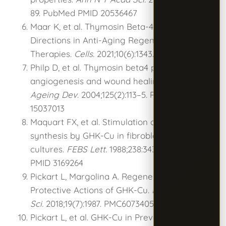
89. PubMed PMID 20536467
Maar K, et al. Thymosin Beta-4: New
Directions in Anti-Aging Regenerative
Therapies.
Cells.
2021;10(6):1343. PMC8228050
Philp D, et al. Thymosin beta4 promotes
angiogenesis and wound healing.
Mech
Ageing Dev.
2004;125(2):113–5. PubMed PMID
15037013
Maquart FX, et al. Stimulation of collagen
synthesis by GHK-Cu in fibroblast
cultures.
FEBS Lett.
1988;238:343–346. PubMed
PMID 3169264
Pickart L, Margolina A. Regenerative and
Protective Actions of GHK-Cu.
Int J Mol
Sci.
2018;19(7):1987. PMC6073405
Pickart L, et al. GHK-Cu in Prevention of