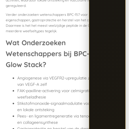
activiteit, waardoor lokale ontsteking en vasculaire tonus worden
gereguleerd.
Verder onderzoeken wetenschappers BPC-157 voor zijn neuroprotectieve
eigenschappen, gastroprotectie en herstel van het centrale zenuwstelsel.
Daarmee is het het meest veelzijdige peptide in de Glow Stack — actief in
meerdere weefseltypes tegelijk.
Wat Onderzoeken
Wetenschappers bij BPC-157 in de
Glow Stack?
Angiogenese via VEGFR2-upregulatie zonder verhoging
van VEGF-A zelf
FAK-paxilline-activering voor celmigratie en
weefseladhesie
Stikstofmonoxide-signaalmodulatie voor vasculaire tonus
en lokale ontsteking
Pees- en ligamentregeneratie via tenocytenproliferatie
en collageensynthese
Gastroprotectie en herstel van de darmwand in gastro-