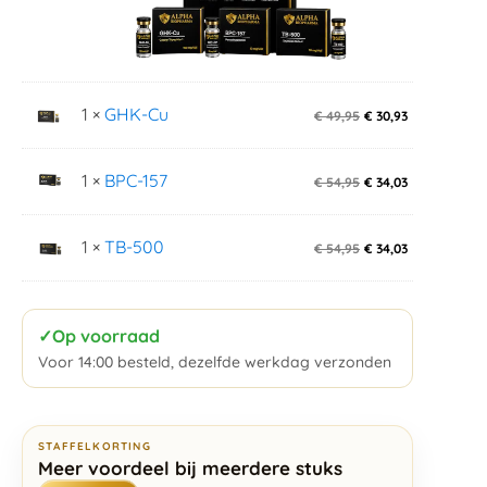
1 ×
GHK-Cu
€
49,95
€
30,93
1 ×
BPC-157
€
54,95
€
34,03
1 ×
TB-500
€
54,95
€
34,03
✓
Op voorraad
Voor 14:00 besteld, dezelfde werkdag verzonden
STAFFELKORTING
Meer voordeel bij meerdere stuks