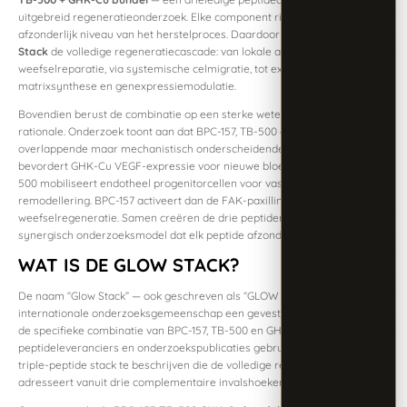
uitgebreid regeneratieonderzoek. Elke component richt zich op een
afzonderlijk niveau van het herstelproces. Daardoor dekt de
Glow
Stack
de volledige regeneratiecascade: van lokale angiogenese en
weefselreparatie, via systemische celmigratie, tot extracellulaire
matrixsynthese en genexpressie­modulatie.
Bovendien berust de combinatie op een sterke wetenschappelijke
rationale. Onderzoek toont aan dat BPC-157, TB-500 en GHK-Cu
overlappende maar mechanistisch onderscheidende routes activeren. Zo
bevordert GHK-Cu VEGF-expressie voor nieuwe bloedvatvorming. TB-
500 mobiliseert endotheel­ progenitorcellen voor vasculaire
remodellering. BPC-157 activeert dan de FAK-paxilline-route voor
weefselregeneratie. Samen creëren de drie peptiden daardoor een
synergisch onderzoeksmodel dat elk peptide afzonderlijk niet kan bieden.
WAT IS DE GLOW STACK?
De naam “Glow Stack” — ook geschreven als “GLOW blend” — is in de
internationale onderzoeksgemeenschap een gevestigde aanduiding voor
de specifieke combinatie van BPC-157, TB-500 en GHK-Cu. Meerdere
peptide­leveranciers en onderzoeks­publicaties gebruiken de naam om de
triple-peptide stack te beschrijven die de volledige regeneratiecascade
adresseert vanuit drie complementaire invalshoeken.