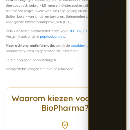
therapeutisch gebruik bij mensen. Onderzoekers dienen te voldoen aan
alle toepasselijke lokale wet- en regelgeving en institutionele vereisten.
Buiten bereik van kinderen bewaren. Behandelen conform de richtlijnen
voor goede laboratoriumpraktijken (GLP).
Bekijk de losse productinformatie voor
BPC-157
,
TB-500
en
GHK-Cu
.
Vergelijk ook andere
peptidebundels
.
Meer achtergrondinformatie:
bekijk de
peptidewijzer
voor context,
aandachtspunten en gerelateerde informatie.
Er zijn nog geen beoordelingen
Veelgestelde vragen zijn niet beschikbaar.
Waarom kiezen voor Alpha
BioPharma?