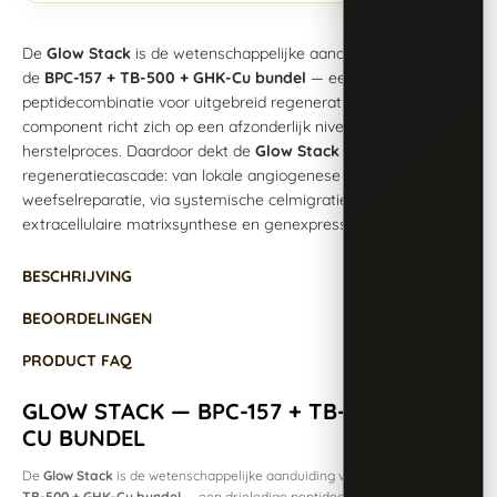
De
Glow Stack
is de wetenschappelijke aanduiding voor
de
BPC-157 + TB-500 + GHK-Cu bundel
— een drieledige
peptidecombinatie voor uitgebreid regeneratieonderzoek. Elke
component richt zich op een afzonderlijk niveau van het
herstelproces. Daardoor dekt de
Glow Stack
de volledige
regeneratiecascade: van lokale angiogenese en
weefselreparatie, via systemische celmigratie, tot
extracellulaire matrixsynthese en genexpressie­modulatie.
BESCHRIJVING
BEOORDELINGEN
PRODUCT FAQ
GLOW STACK — BPC-157 + TB-500 + GHK-
CU BUNDEL
De
Glow Stack
is de wetenschappelijke aanduiding voor de
BPC-157 +
TB-500 + GHK-Cu bundel
— een drieledige peptidecombinatie voor