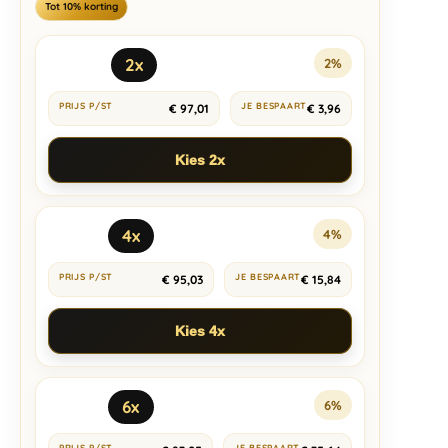
Tot 10% korting
2x
2%
€
97,01
€
3,96
Kies 2x
4x
4%
€
95,03
€
15,84
Kies 4x
6x
6%