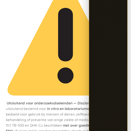
Uitsluitend voor onderzoeksdoeleinden — Disclaimer:
Dit product is
uitsluitend bestemd voor
in vitro en laboratoriumonderzoek
. Het is niet
bedoeld voor gebruik bij mensen of dieren, zelftoediening, diagnose,
behandeling of preventie van enige ziekte of medische aandoening. BPC-
157, TB-500 en GHK-Cu beschikken
niet over goedkeuring van de FDA,
EMA
of enige gelijkwaardige toezichthoudende autoriteit voor