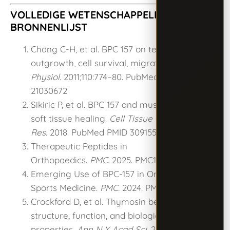
VOLLEDIGE WETENSCHAPPELIJKE
BRONNENLIJST
Chang C-H, et al. BPC 157 on tendon healing:
outgrowth, cell survival, migration.
J Appl
Physiol.
2011;110:774–80. PubMed PMID
21030672
Sikiric P, et al. BPC 157 and musculoskeletal
soft tissue healing.
Cell Tissue
Res.
2018. PubMed PMID 30915550
Therapeutic Peptides in
Orthopaedics.
PMC.
2025. PMC12753158
Emerging Use of BPC-157 in Orthopaedic
Sports Medicine.
PMC.
2024. PMC12313605
Crockford D, et al. Thymosin beta(4):
structure, function, and biological
properties.
Ann N Y Acad Sci.
2010;1194:179–