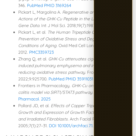
346.
PubMed PMID 3169264
Pickart L, Margolina A.
Regenerative and Protective
Actions of the GHK-Cu Peptide in the Light of the New
Gene Data.
Int J Mol Sci. 2018;19(7):1987.
PMC6073405
Pickart L, et al.
The Human Tripeptide GHK-Cu in
Prevention of Oxidative Stress and Degenerative
Conditions of Aging.
Oxid Med Cell Longev.
2012.
PMC3359723
Zhang Q, et al.
GHK-Cu attenuates cigarette smoke-
induced pulmonary emphysema and inflammation by
reducing oxidative stress pathway.
Front Mol Biosci.
2022;9:925700.
PubMed PMID 35911031
Frontiers in Pharmacology.
GHK-Cu on experimental
colitis model via SIRT1/STAT3 pathway.
2025.
Frontiers
Pharmacol. 2025
Pollard JD, et al.
Effects of Copper Tripeptide on the
Growth and Expression of Growth Factors by Normal
and Irradiated Fibroblasts.
Arch Facial Plast Surg.
2005;7(1):27–31.
DOI 10.1001/archfaci.7.1.27