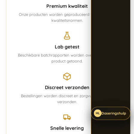
Premium kwaliteit
Onze producten worden geproduceerd volgens vaste
kwaliteitsnormen.
Lab getest
Beschikbare batchrapporten worden overzichtelijk per
product getoond.
Discreet verzonden
Bestellingen worden discreet en zorgvuldig verpakt
verzonden.
Doseringshulp
Doseringshulp
Doseringshulp
ML
ML
ML
Snelle levering