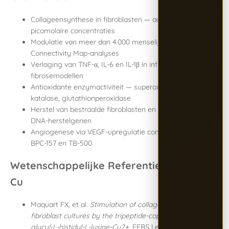
Collageensynthese in fibroblasten — actief al bij
picomolaire concentraties
Modulatie van meer dan 4.000 menselijke genen via
Connectivity Map-analyses
Verlaging van TNF-α, IL-6 en IL-1β in inflammatoire en
fibrose­modellen
Antioxidante enzymactiviteit — superoxide­dismutase,
katalase, glutathion­peroxidase
Herstel van bestraalde fibroblasten en stimulering van
DNA-herstelgenen
Angiogenese via VEGF-upregulatie complementair aan
BPC-157 en TB-500
Wetenschappelijke Referenties — GHK-
Cu
Maquart FX, et al.
Stimulation of collagen synthesis in
fibroblast cultures by the tripeptide-copper complex
glycyl-L-histidyl-L-lysine-Cu2+.
FEBS Lett. 1988;238:343–