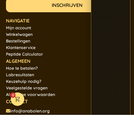
NAVIGATIE
Mijn account
Winkelwagen
Bestellingen
Klantenservice
Peptide Calculator
ALGEMEEN
Hoe te betalen?
Labresultaten
Keuzehulp nodig?
Veelgestelde vragen
Algemene voorwaarden
0
CONTACT
Info@anabolen.org
+31684901322
850+ top reviews 4.9/5 sterren