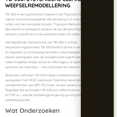
WEEFSELREMODELLERING
TB-500 is een synthetisch fragment van Thymosin Beta-4 — een van
nature voorkomend peptide dat aanwezig is in vrijwel alle gekernde
cellen van het menselijk lichaam. Thymosin Beta-4 is het meest
abundante en biologisch actieve lid van de beta-thymosinefamilie. Het
lichaam scheidt het vrij bij weefselschade om celherstel te initiëren.
Het bepalende mechanisme van TB-500 is actine-
sequestreringsactiviteit. TB-500 bindt G-actine in een verhouding van 1:1
en reguleert zo actinepolymerisatie in beschadigde cellen. Daardoor
neemt celmigratie naar de schadelocatie significant toe. In
rattenmodellen leidde dit tot 42–61% hogere re-epithelialisatie ten
opzichte van controles — een consistent en robuust preklinisch resultaat.
Bovendien activeert TB-500 integrin-linked kinase (ILK)-signaalroutes en
upreguleert het VEGF-expressie. Daardoor bevordert het angiogenese
complementair aan BPC-157, maar via een andere moleculaire route.
Tegelijkertijd vermindert TB-500 pro-inflammatoire cytokinen zoals IL-6
en TNF-α — wat de ontstekingsomgeving gunstig beïnvloedt voor
weefselreparatie.
Wat Onderzoeken