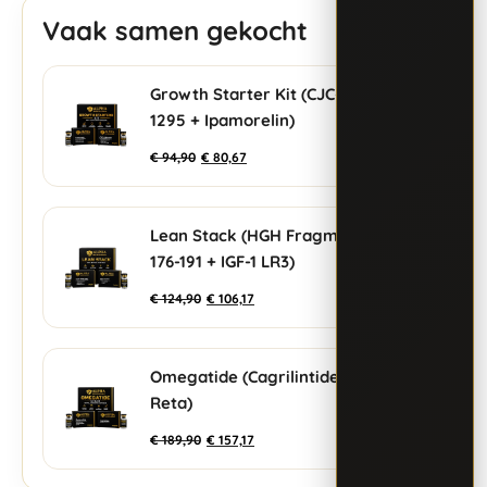
Vaak samen gekocht
Growth Starter Kit (CJC-
+
1295 + Ipamorelin)
€
94,90
€
80,67
Lean Stack (HGH Fragment
+
176-191 + IGF-1 LR3)
€
124,90
€
106,17
Omegatide (Cagrilintide +
+
Reta)
€
189,90
€
157,17