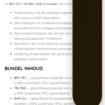
De
BPC-157 + TB-500 + GHK-Cu bundel
is bij uitstek geschikt voor:
Onderzoekers die de volledige regeneratiecascade in
één protocol willen bestuderen
Dermatologen en huidwetenschappers die
weefselherstel en collageen­remodellering onderzoeken
Sportwetenschappers die herstel van bindweefsel en
bewegingsapparaat modelleren
Biochemici die multi-pathway angiogenese en anti-
inflammatoire mechanismen bestuderen
Longevity-onderzoekers die genexpressie­modulatie via
peptiden onderzoeken
BUNDEL INHOUD
BPC-157
— gelyofiliseerd peptide van onderzoeks­kwaliteit
(≥98% zuiverheid, HPLC-geverifieerd)
TB-500
— gelyofiliseerd peptide van onderzoeks­kwaliteit
(≥98% zuiverheid, HPLC-geverifieerd)
GHK-Cu
— gelyofiliseerd koper­peptide van onderzoeks­
kwaliteit (≥98% zuiverheid, HPLC-geverifieerd)