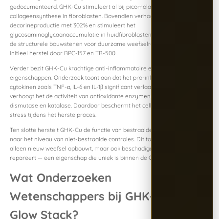
gedocumenteerd. GHK-Cu stimuleert al bij picomolaire concentraties
collageensynthese in fibroblasten. Bovendien verhoogt het
decorineproductie met 302% en stimuleert het
glycosaminoglycaanaccumulatie in huidfibroblasten. Daarmee levert het
de structurele bouwstenen voor duurzame weefselremodellering na
initieel herstel door BPC-157 en TB-500.
Verder bezit GHK-Cu krachtige anti-inflammatoire en antioxidante
eigenschappen. Onderzoek toont aan dat het pro-inflammatoire
cytokinen zoals TNF-α, IL-6 en IL-1β significant verlaagt. Tegelijkertijd
verhoogt het de activiteit van antioxidante enzymen zoals superoxide­
dismutase en katalase. Daardoor beschermt het cellen tegen oxidatieve
stress tijdens het herstelproces.
Ten slotte herstelt GHK-Cu de functie van bestraalde fibroblasten volledig
naar het niveau van niet-bestraalde controles. Dit toont aan dat het niet
alleen nieuw weefsel opbouwt, maar ook beschadigd weefsel actief
repareert — een eigenschap die uniek is binnen de Glow Stack.
Wat Onderzoeken
Wetenschappers bij GHK-Cu in de
Glow Stack?