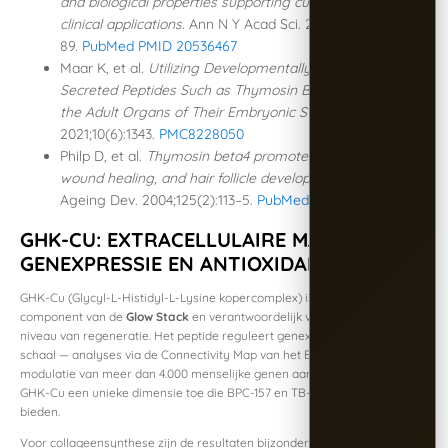
and biological properties supporting current and future
clinical applications.
Ann N Y Acad Sci. 2010;1194:179–
89.
PubMed PMID 20536467
Maar K, et al.
Utilizing Developmentally Essential
Secreted Peptides Such as Thymosin Beta-4 to Remind
the Adult Organs of Their Embryonic State.
Cells.
2021;10(6):1343.
PMC8228050
Philp D, et al.
Thymosin beta4 promotes angiogenesis,
wound healing, and hair follicle development.
Mech
Ageing Dev. 2004;125(2):113–5.
PubMed PMID 15037013
GHK-CU: EXTRACELLULAIRE MATRIX,
GENEXPRESSIE EN ANTIOXIDANTWERKING
GHK-Cu (Glycyl-L-Histidyl-L-Lysine kopercomplex) is de derde
component van de
Glow Stack
en verantwoordelijk voor het diepste
niveau van regeneratie. Het peptide reguleert genexpressie op grote
schaal — analyses via de Connectivity Map van het Broad Institute tonen
modulatie van meer dan 4.000 menselijke genen aan. Daarmee voegt
GHK-Cu een unieke dimensie toe die BPC-157 en TB-500 niet kunnen
bieden.
Voor collageensynthese zijn de resultaten bijzonder sterk