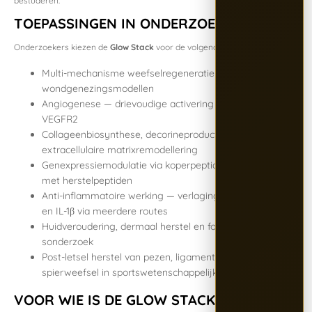
bestuderen.
TOEPASSINGEN IN ONDERZOEK
Onderzoekers kiezen de
Glow Stack
voor de volgende studiegebieden:
Multi-mechanisme weefselregeneratie en
wondgenezingsmodellen
Angiogenese — drievoudige activering via VEGF, ILK en
VEGFR2
Collageenbiosynthese, decorineproductie en
extracellulaire matrixremodellering
Genexpressiemodulatie via koper­peptide in combinatie
met herstelpeptiden
Anti-inflammatoire werking — verlaging van TNF-α, IL-6
en IL-1β via meerdere routes
Huidveroudering, dermaal herstel en fotoveroudering­
sonderzoek
Post-letsel herstel van pezen, ligamenten en
spierweefsel in sportswetenschappelijk onderzoek
VOOR WIE IS DE GLOW STACK BEDOELD?