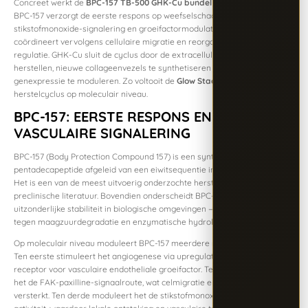
Concreet werkt de
BPC-157 TB-500 GHK-Cu bundel
als volgt samen:
BPC-157 verzorgt de eerste respons op weefselschade via
stikstofmonoxide-signalering en groeifactormodulatie. TB-500
coördineert vervolgens cellulaire migratie en reorganisatie via actine­
regulatie. GHK-Cu sluit de cyclus door de extracellulaire matrix te
herstellen, nieuwe collageenvezels te synthetiseren en de onderliggende
genexpressie te moduleren. Zo voltooit de
Glow Stack
de complete
herstelcyclus op moleculair niveau.
BPC-157: EERSTE RESPONS EN
VASCULAIRE SIGNALERING
BPC-157 (Body Protection Compound 157) is een synthetisch
pentadecapeptide afgeleid van een eiwitsequentie in menselijk maagsap.
Het is een van de meest uitvoerig onderzochte herstelpeptiden in de
preclinische literatuur. Bovendien onderscheidt BPC-157 zich door zijn
uitzonderlijke stabiliteit in biologische omgevingen — het is resistent
tegen maagzuurdegradatie en enzymatische hydrolyse.
Op moleculair niveau moduleert BPC-157 meerdere routes tegelijkertijd.
Ten eerste stimuleert het angiogenese via upregulatie van VEGFR2 — de
receptor voor vasculaire endotheliale groeifactor. Ten tweede activeert
het de FAK-paxilline-signaalroute, wat celmigratie en weefseladhesie
versterkt. Ten derde moduleert het de stikstofmonoxide-synthase-