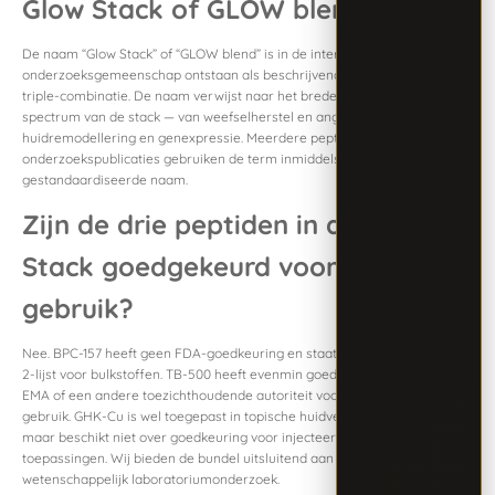
Glow Stack of GLOW blend?
De naam “Glow Stack” of “GLOW blend” is in de internationale
onderzoeksgemeenschap ontstaan als beschrijvende aanduiding voor de
triple-combinatie. De naam verwijst naar het brede regeneratieve
spectrum van de stack — van weefselherstel en angiogenese tot
huidremodellering en genexpressie. Meerdere peptide­leveranciers en
onderzoeks­publicaties gebruiken de term inmiddels als
gestandaardiseerde naam.
Zijn de drie peptiden in de Glow
Stack goedgekeurd voor menselijk
gebruik?
Nee. BPC-157 heeft geen FDA-goedkeuring en staat op de FDA categorie
2-lijst voor bulk­stoffen. TB-500 heeft evenmin goedkeuring van de FDA,
EMA of een andere toezichthoudende autoriteit voor therapeutisch
gebruik. GHK-Cu is wel toegepast in topische huidverzorgingsproducten,
maar beschikt niet over goedkeuring voor injecteerbare therapeutische
toepassingen. Wij bieden de bundel uitsluitend aan voor
wetenschappelijk laboratoriumonderzoek.