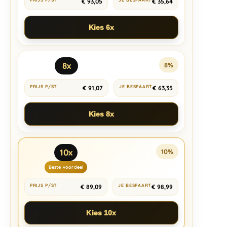
€
93,05
€
35,64
Kies 6x
8x
8%
€
91,07
€
63,35
Kies 8x
10x
10%
Beste voordeel
€
89,09
€
98,99
Kies 10x