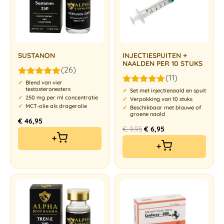
SUSTANON
INJECTIESPUITEN +
NAALDEN PER 10 STUKS
(26)
(11)
Gewaardeerd
Blend van vier
testosteronesters
4.96
uit 5
Gewaardeerd
Set met injectienaald en spuit
5.00
uit 5
250 mg per ml concentratie
Verpakking van 10 stuks
MCT-olie als dragerolie
Beschikbaar met blauwe of
groene naald
€
46,95
€
9,95
€
6,95
+
+