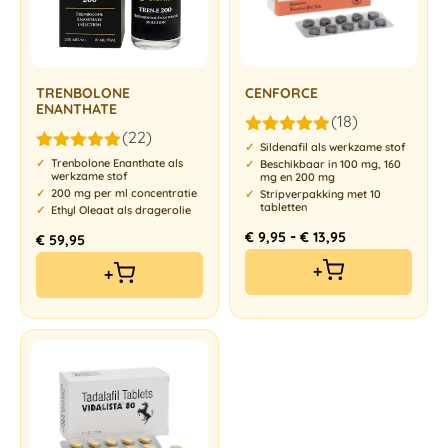
TRENBOLONE
CENFORCE
ENANTHATE
(18)
(22)
Gewaardeerd
Sildenafil als werkzame stof
Gewaardeerd
4.89
uit 5
Trenbolone Enanthate als
Beschikbaar in 100 mg, 160
werkzame stof
4.86
uit 5
mg en 200 mg
200 mg per ml concentratie
Stripverpakking met 10
tabletten
Ethyl Oleaat als dragerolie
-
€
9,95
€
13,95
€
59,95
+
+