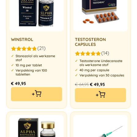
WINSTROL
TESTOSTERON
CAPSULES
(21)
(14)
Gewaardeerd
Stanozolol als werkzame
stof
4.76
uit 5
Gewaardeerd
Testosterone Undecanoate
als werkzame stof
5.00
uit 5
10 mg per tablet
40 mg per capsule
Verpakking van 100
tabletten
Verpakking van 30 capsules
€
49,95
€
64,95
€
49,95
+
+