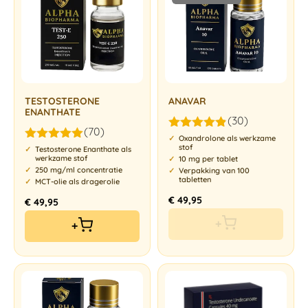
TESTOSTERONE
ANAVAR
ENANTHATE
(30)
(70)
Gewaardeerd
Oxandrolone als werkzame
stof
Gewaardeerd
4.83
uit 5
Testosterone Enanthate als
werkzame stof
4.94
uit 5
10 mg per tablet
250 mg/ml concentratie
Verpakking van 100
tabletten
MCT-olie als dragerolie
€
49,95
€
49,95
+
+