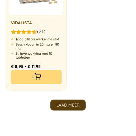
VIDALISTA
(21)
Gewaardeerd
Tadalafil als werkzame stof
4.67
uit 5
Beschikbaar in 20 mg en 80
mg
Stripverpakking met 10
tabletten
-
€
8,95
€
11,95
+
LAAD MEER