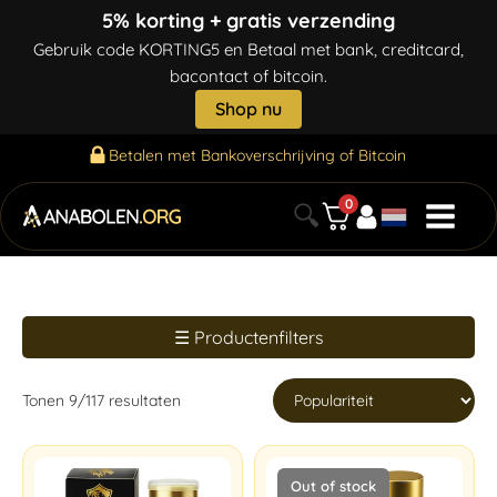
5% korting + gratis verzending
Gebruik code KORTING5 en Betaal met bank, creditcard,
bacontact of bitcoin.
Shop nu
Betalen met Bankoverschrijving of Bitcoin
0
🔍
☰ Productenfilters
Tonen
9
/
117
resultaten
Out of stock