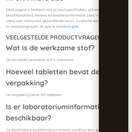
Deze pagina is bedoeld voor productspecificaties, actuele
beschikbaarheid, reviews en kwaliteitsinformatie. Lees voor algemene
uitleg over stanozolol, gezondheidsrisico’s, juridische aandachtspunten
en antidopingregels de aparte
Winstrol-gids
.
VEELGESTELDE PRODUCTVRAGEN
Wat is de werkzame stof?
De vermelde werkzame stof is stanozolol.
Hoeveel tabletten bevat de
verpakking?
De verpakking bevat 100 tabletten.
Is er laboratoriuminformatie
beschikbaar?
Ja. Beschikbare kwaliteitsdocumentatie wordt op deze productpagina bij