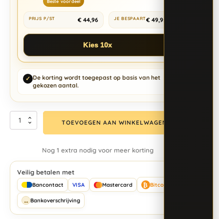
Beste voordeel
€
44,96
€
49,95
Kies 10x
De korting wordt toegepast op basis van het
✓
gekozen aantal.
TOEVOEGEN AAN WINKELWAGEN
Nog 1 extra nodig voor meer korting
Veilig betalen met
₿
Bancontact
VISA
Mastercard
Bitcoin
↔
Bankoverschrijving