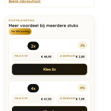
Bekijk labresultaat
STAFFELKORTING
Meer voordeel bij meerdere stuks
Tot 10% korting
2x
2%
€
48,95
€
2,00
Kies 2x
4x
4%
€
47,95
€
7,99