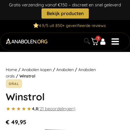
Gratis verzending vanaf €150 – discreet en snel geleverd
Bekijk producten
4.9/5 uit 850+ geverifieerde reviews
1
🔍
Home
/
Anabolen kopen
/
Anabolen
/
Anabolen
orals
/ Winstrol
ORAL
Winstrol
★★★★★
4,8
(21 beoordelingen)
€
49,95