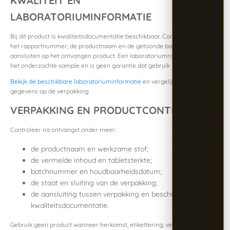
KWALITEIT EN
LABORATORIUMINFORMATIE
Bij dit product is kwaliteitsdocumentatie beschikbaar. Controleer altijd of
het rapportnummer, de productnaam en de getoonde batchinformatie
aansluiten op het ontvangen product. Een laboratoriumrapport beschrijft
het onderzochte sample en is geen garantie dat gebruik medisch veilig is.
Bekijk de beschikbare laboratoriuminformatie
en vergelijk deze met de
gegevens op de verpakking.
VERPAKKING EN PRODUCTCONTROLE
Controleer na ontvangst onder meer:
de productnaam en werkzame stof;
de vermelde inhoud en tabletsterkte;
batchnummer en houdbaarheidsdatum;
de staat en sluiting van de verpakking;
de aansluiting tussen verpakking en beschikbare
kwaliteitsdocumentatie.
Gebruik geen product wanneer herkomst, etikettering, verpakking of