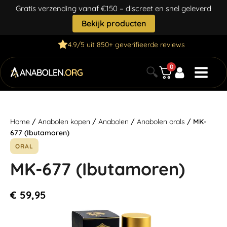
Gratis verzending vanaf €150 – discreet en snel geleverd
Bekijk producten
4.9/5 uit 850+ geverifieerde reviews
0
🔍
Home
/
Anabolen kopen
/
Anabolen
/
Anabolen orals
/ MK-
677 (Ibutamoren)
ORAL
MK-677 (Ibutamoren)
€
59,95