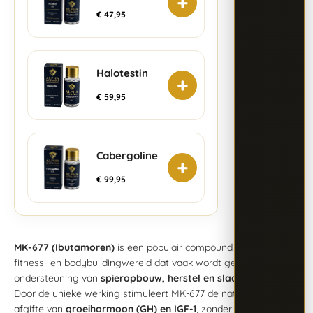
+
€
47,95
Halotestin
+
€
59,95
Cabergoline
+
€
99,95
MK-677 (Ibutamoren)
is een populair compound binnen de
fitness- en bodybuildingwereld dat vaak wordt gebruikt ter
ondersteuning van
spieropbouw, herstel en slaapkwaliteit
.
Door de unieke werking stimuleert MK-677 de natuurlijke
afgifte van
groeihormoon (GH) en IGF-1
, zonder dat er