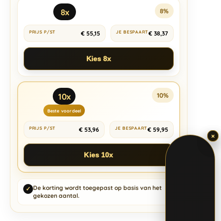
8x
8%
€
55,15
€
38,37
Kies 8x
10x
10%
Beste voordeel
€
53,96
€
59,95
×
×
Kies 10x
De korting wordt toegepast op basis van het
✓
gekozen aantal.