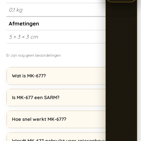
0,1 kg
Afmetingen
5 × 3 × 3 cm
Er zijn nog geen beoordelingen
Wat is MK-677?
Is MK-677 een SARM?
Hoe snel werkt MK-677?
Wordt MK-677 gebruikt voor spieropbouw?