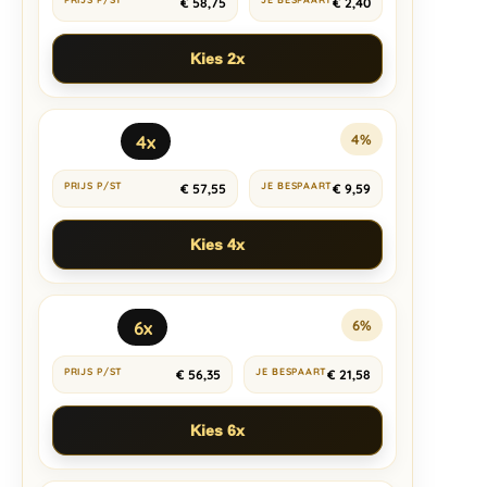
€
58,75
€
2,40
Kies 2x
4x
4%
€
57,55
€
9,59
Kies 4x
6x
6%
€
56,35
€
21,58
Kies 6x