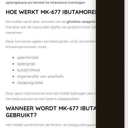
spieropbouw en herstel na intensieve trainingen
.
HOE WERKT MK-677 IBUTAMOREN?
Dit middel werkt door activatie van de
ghreline-receptor
in het lichaam.
Hierdoor kan de natuurlijke afgifte van groeihormoon (GH) en
IGF-1
toenemen.
Deze hormonen spelen een belangrijke rol bij verschillende
lichaamsprocessen, zoals:
spierherstel
spiergroei
botdichtheid
regeneratie van weefsels
slaapregulatie
Door deze mechanismen kan het middel bijdragen aan verbeterde
herstelprocessen en een betere slaapkwaliteit.
WANNEER WORDT MK-677 IBUTAMOREN
GEBRUIKT?
Het middel wordt binnen de fitness- en bodybuildingwereld vaak gebruikt