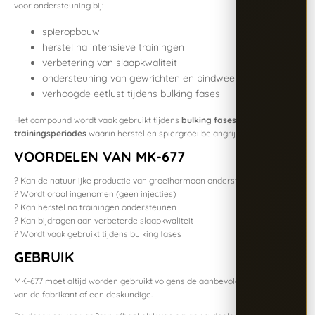
voor ondersteuning bij:
spieropbouw
herstel na intensieve trainingen
verbetering van slaapkwaliteit
ondersteuning van gewrichten en bindweefsel
verhoogde eetlust tijdens bulking fases
Het compound wordt vaak gebruikt tijdens
bulking fases of langere
trainingsperiodes
waarin herstel en spiergroei belangrijk zijn.
VOORDELEN VAN MK-677
? Kan de natuurlijke productie van groeihormoon ondersteunen
? Wordt oraal ingenomen (geen injecties)
? Kan herstel na trainingen ondersteunen
? Kan bijdragen aan verbeterde slaapkwaliteit
? Wordt vaak gebruikt tijdens bulking fases
GEBRUIK
MK-677 moet altijd worden gebruikt volgens de aanbevolen richtlijnen
van de fabrikant of een deskundige.