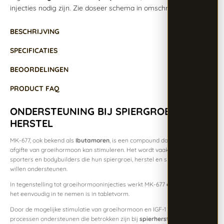
injecties nodig zijn. Zie doseer schema in omschrijving.
BESCHRIJVING
SPECIFICATIES
BEOORDELINGEN
PRODUCT FAQ
ONDERSTEUNING BIJ SPIERGROEI EN
HERSTEL
MK-677, ook bekend als
Ibutamoren
, is een compound dat de natuurlijke
afgifte van groeihormoon kan stimuleren. Het wordt vaak gebruikt door
sporters en bodybuilders die hun spiergroei, herstel en slaapkwaliteit
willen ondersteunen.
In tegenstelling tot groeihormooninjecties werkt MK-677
oraal
, waardoor
het eenvoudig in te nemen is in tabletvorm.
Door de mogelijke stimulatie van groeihormoon en IGF-1 kan het lichaam
processen ondersteunen die betrokken zijn bij
spierherstel,