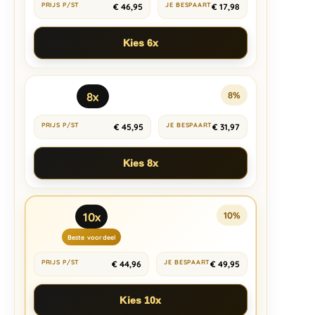
€
46,95
€
17,98
Kies 6x
8x
8%
€
45,95
€
31,97
Kies 8x
10x
10%
Beste voordeel
€
44,96
€
49,95
Kies 10x