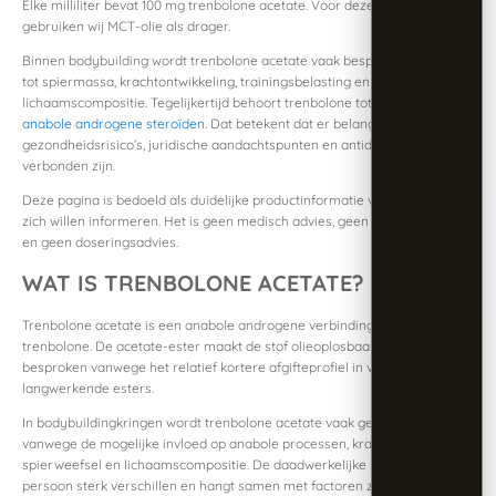
Elke milliliter bevat 100 mg trenbolone acetate. Voor deze formulering
gebruiken wij MCT-olie als drager.
Binnen bodybuilding wordt trenbolone acetate vaak besproken in relatie
tot spiermassa, krachtontwikkeling, trainingsbelasting en algemene
lichaamscompositie. Tegelijkertijd behoort trenbolone tot de groep
anabole androgene steroïden
. Dat betekent dat er belangrijke
gezondheidsrisico’s, juridische aandachtspunten en antidopingregels aan
verbonden zijn.
Deze pagina is bedoeld als duidelijke productinformatie voor sporters die
zich willen informeren. Het is geen medisch advies, geen gebruiksadvies
en geen doseringsadvies.
WAT IS TRENBOLONE ACETATE?
Trenbolone acetate is een anabole androgene verbinding op basis van
trenbolone. De acetate-ester maakt de stof olieoplosbaar en wordt vaak
besproken vanwege het relatief kortere afgifteprofiel in vergelijking met
langwerkende esters.
In bodybuildingkringen wordt trenbolone acetate vaak genoemd
vanwege de mogelijke invloed op anabole processen, krachtbeleving,
spierweefsel en lichaamscompositie. De daadwerkelijke reactie kan per
persoon sterk verschillen en hangt samen met factoren zoals