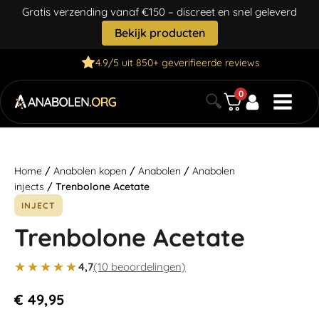
Gratis verzending vanaf €150 – discreet en snel geleverd
Bekijk producten
4.9/5 uit 850+ geverifieerde reviews
0
🔍
Home
/
Anabolen kopen
/
Anabolen
/
Anabolen
injects
/ Trenbolone Acetate
INJECT
Trenbolone Acetate
★★★★★
4,7
(10 beoordelingen)
€
49,95