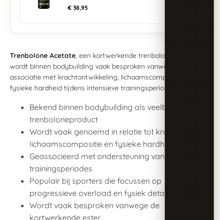
€
38,95
Trenbolone Acetate
, een kortwerkende trenbolone-ester,
wordt binnen bodybuilding vaak besproken vanwege de
associatie met krachtontwikkeling, lichaamscompositie en
fysieke hardheid tijdens intensieve trainingsperiodes.
Bekend binnen bodybuilding als veelbesproken
trenboloneproduct
Wordt vaak genoemd in relatie tot kracht,
lichaamscompositie en fysieke hardheid
Geassocieerd met ondersteuning van intensieve
trainingsperiodes
Populair bij sporters die focussen op
progressieve overload en fysiek detail
Wordt vaak besproken vanwege de
kortwerkende ester