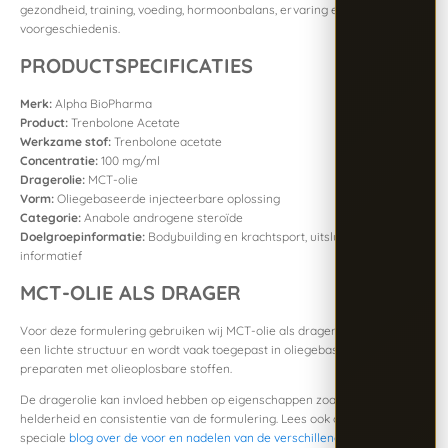
gezondheid, training, voeding, hormoonbalans, ervaring en medische
voorgeschiedenis.
PRODUCTSPECIFICATIES
Merk:
Alpha BioPharma
Product:
Trenbolone Acetate
Werkzame stof:
Trenbolone acetate
Concentratie:
100 mg/ml
Dragerolie:
MCT-olie
Vorm:
Oliegebaseerde injecteerbare oplossing
Categorie:
Anabole androgene steroïde
Doelgroepinformatie:
Bodybuilding en krachtsport, uitsluitend
informatief
MCT-OLIE ALS DRAGER
Voor deze formulering gebruiken wij MCT-olie als drager. MCT-olie heeft
een lichte structuur en wordt vaak toegepast in oliegebaseerde
preparaten met olieoplosbare stoffen.
De dragerolie kan invloed hebben op eigenschappen zoals viscositeit,
helderheid en consistentie van de formulering. Lees ook onze
speciale
blog over de voor en nadelen van de verschillende dragerolien
.