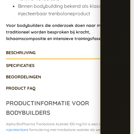
Binnen bodybuilding bekend als klassiek
injecteerbaar trenboloneproduct
Voor bodybuilders die onderzoek doen naar middelen die
traditioneel worden besproken bij kracht,
lichaamscompositie en intensieve trainingsfases.
BESCHRIJVING
SPECIFICATIES
BEOORDELINGEN
PRODUCT FAQ
PRODUCTINFORMATIE VOOR
BODYBUILDERS
Alpha BioPharma Trenbolone Acetate 100 mg/ml is een oliegebaseerde
injecteerbare
formulering met trenbolone acetate als werkzame stof.