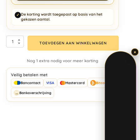
De korting wordt toegepast op basis van het
✓
gekozen aantal.
TOEVOEGEN AAN WINKELWAGEN
×
×
Nog 1 extra nodig voor meer korting
Veilig betalen met
₿
Bancontact
VISA
Mastercard
Bitcoin
↔
Bankoverschrijving