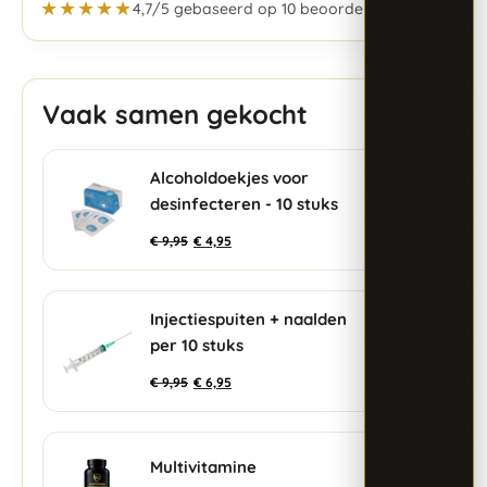
★★★★★
4,7/5 gebaseerd op 10 beoordelingen
Vaak samen gekocht
Alcoholdoekjes voor
+
desinfecteren - 10 stuks
€
9,95
€
4,95
Injectiespuiten + naalden
+
per 10 stuks
€
9,95
€
6,95
Multivitamine
+