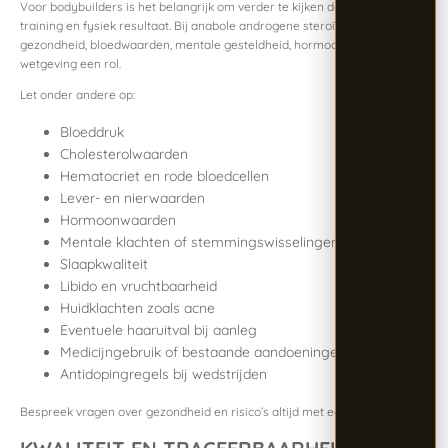
Voor bodybuilders is het belangrijk om verder te kijken dan alleen
training en fysiek resultaat. Bij anabole androgene steroïden spelen ook
gezondheid, bloedwaarden, mentale gesteldheid, hormoonbalans en
wetgeving een rol.
Let onder andere op:
Bloeddruk
Cholesterolwaarden
Hematocriet en rode bloedcellen
Lever- en nierwaarden
Hormoonwaarden
Mentale klachten of stemmingswisselingen
Slaapkwaliteit
Libido en vruchtbaarheid
Huidklachten zoals acne
Eventuele haaruitval bij aanleg
Medicijngebruik of bestaande aandoeningen
Antidopingregels bij wedstrijden
Bespreek vragen over gezondheid en risico’s altijd met een bevoegd arts.