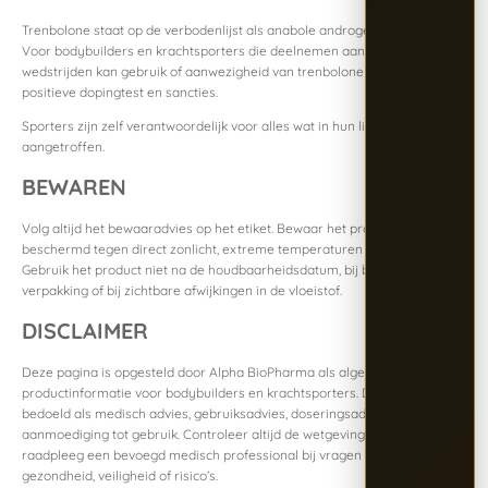
Trenbolone staat op de verbodenlijst als anabole androgene steroïde.
Voor bodybuilders en krachtsporters die deelnemen aan gecontroleerde
wedstrijden kan gebruik of aanwezigheid van trenbolone leiden tot een
positieve dopingtest en sancties.
Sporters zijn zelf verantwoordelijk voor alles wat in hun lichaam wordt
aangetroffen.
BEWAREN
Volg altijd het bewaaradvies op het etiket. Bewaar het product
beschermd tegen direct zonlicht, extreme temperaturen en vervuiling.
Gebruik het product niet na de houdbaarheidsdatum, bij beschadigde
verpakking of bij zichtbare afwijkingen in de vloeistof.
DISCLAIMER
Deze pagina is opgesteld door Alpha BioPharma als algemene
productinformatie voor bodybuilders en krachtsporters. De inhoud is niet
bedoeld als medisch advies, gebruiksadvies, doseringsadvies of
aanmoediging tot gebruik. Controleer altijd de wetgeving in uw land en
raadpleeg een bevoegd medisch professional bij vragen over
gezondheid, veiligheid of risico’s.