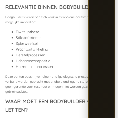
RELEVANTIE BINNEN BODYBUILDING
Bodybuilders verdiepen zich vaak in trenbolone acetate vanwege de
mogelijke invloed op:
Eiwitsynthese
Stikstofretentie
Spierweefsel
Krachtontwikkeling
Herstelprocessen
Lichaamscompositie
Hormonale processen
Deze punten beschrijven algemene fysiologische processen die in
verband worden gebracht met anabole androgene steroïden. Ze zijn
geen garantie voor resultaat en mogen niet worden gezien als
gebruiksadvies.
WAAR MOET EEN BODYBUILDER OP
LETTEN?