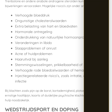
Trenbolone en andere anabole androgene steroïden kunnen serieuze
bijwerkingen veroorzaken. Mogelijke risico’s zijn onder andere:
Verhoogde bloeddruk
Ongunstige cholesterolwaarden
Extra belasting van hart en bloedvaten
Hormonale ontregeling
Onderdrukking van natuurlijke hormoonproductie
Veranderingen in libido
Slaapproblemen of onrust
Acne of huidproblemen
Haaruitval bij aanleg
Stemmingswisselingen, prikkelbaarheid of somberheid
Verhoogde rode bloedcelwaarden of hematocriet
Injectiegerelateerde risico’s, zoals irritatie, ontsteking of
infectie
Bij klachten zoals pijn op de borst, kortademigheid, plotselinge zwelling,
ernstige hoofdpijn, koorts of duidelijke psychische klachten is medische
hulp noodzakelijk.
WEDSTRIJDSPORT EN DOPING