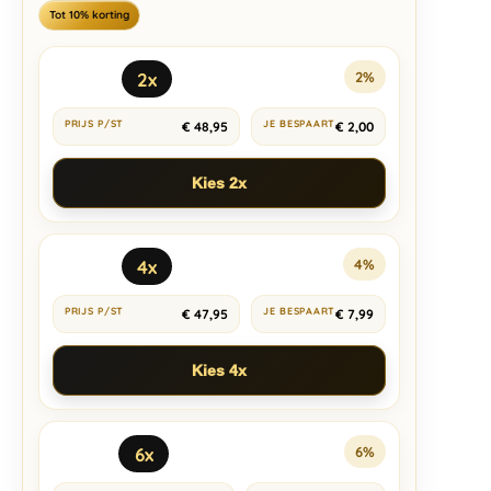
Tot 10% korting
2x
2%
€
48,95
€
2,00
Kies 2x
4x
4%
€
47,95
€
7,99
Kies 4x
6x
6%