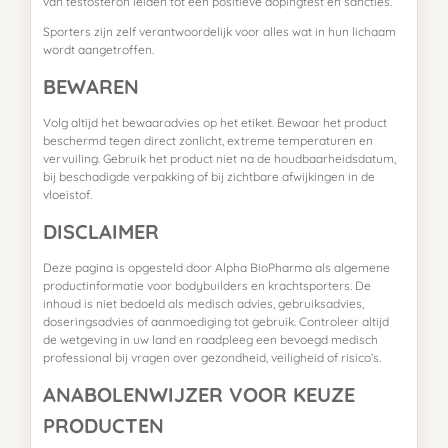
van testosteron leiden tot een positieve dopingtest en sancties.
Sporters zijn zelf verantwoordelijk voor alles wat in hun lichaam
wordt aangetroffen.
BEWAREN
Volg altijd het bewaaradvies op het etiket. Bewaar het product
beschermd tegen direct zonlicht, extreme temperaturen en
vervuiling. Gebruik het product niet na de houdbaarheidsdatum,
bij beschadigde verpakking of bij zichtbare afwijkingen in de
vloeistof.
DISCLAIMER
Deze pagina is opgesteld door Alpha BioPharma als algemene
productinformatie voor bodybuilders en krachtsporters. De
inhoud is niet bedoeld als medisch advies, gebruiksadvies,
doseringsadvies of aanmoediging tot gebruik. Controleer altijd
de wetgeving in uw land en raadpleeg een bevoegd medisch
professional bij vragen over gezondheid, veiligheid of risico’s.
ANABOLENWIJZER VOOR KEUZE
PRODUCTEN