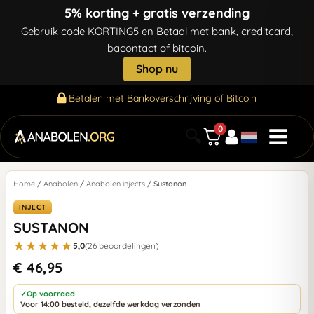
5% korting + gratis verzending
Gebruik code KORTING5 en Betaal met bank, creditcard,
bacontact of bitcoin.
Shop nu
of Bitcoin
Gratis ve
0
🔍
Home
/
Anabolen
/
Anabolen injects
/ Sustanon
INJECT
SUSTANON
★★★★★
5,0
(26 beoordelingen)
€
46,95
✓
Op voorraad
Voor 14:00 besteld, dezelfde werkdag verzonden