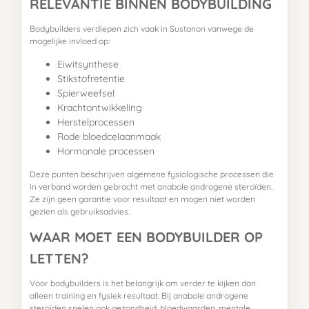
RELEVANTIE BINNEN BODYBUILDING
Bodybuilders verdiepen zich vaak in Sustanon vanwege de
mogelijke invloed op:
Eiwitsynthese
Stikstofretentie
Spierweefsel
Krachtontwikkeling
Herstelprocessen
Rode bloedcelaanmaak
Hormonale processen
Deze punten beschrijven algemene fysiologische processen die
in verband worden gebracht met anabole androgene steroïden.
Ze zijn geen garantie voor resultaat en mogen niet worden
gezien als gebruiksadvies.
WAAR MOET EEN BODYBUILDER OP
LETTEN?
Voor bodybuilders is het belangrijk om verder te kijken dan
alleen training en fysiek resultaat. Bij anabole androgene
steroïden spelen ook gezondheid, bloedwaarden, mentale