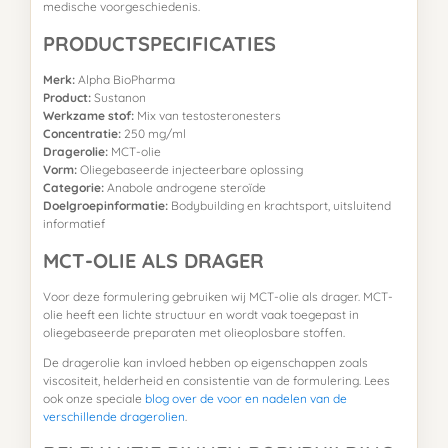
medische voorgeschiedenis.
PRODUCTSPECIFICATIES
Merk:
Alpha BioPharma
Product:
Sustanon
Werkzame stof:
Mix van testosteronesters
Concentratie:
250 mg/ml
Dragerolie:
MCT-olie
Vorm:
Oliegebaseerde injecteerbare oplossing
Categorie:
Anabole androgene steroïde
Doelgroepinformatie:
Bodybuilding en krachtsport, uitsluitend
informatief
MCT-OLIE ALS DRAGER
Voor deze formulering gebruiken wij MCT-olie als drager. MCT-
olie heeft een lichte structuur en wordt vaak toegepast in
oliegebaseerde preparaten met olieoplosbare stoffen.
De dragerolie kan invloed hebben op eigenschappen zoals
viscositeit, helderheid en consistentie van de formulering. Lees
ook onze speciale
blog over de voor en nadelen van de
verschillende dragerolien
.