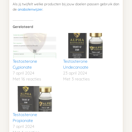
Als jij twijfelt welke producten bij jouw doelen passen gebruik dan
de
anabolenwijzer
.
Gerelateerd
Testosterone
Testosterone
Cypionate
Undecanoate
7 april 2024
23 april 2024
Met 16 reacties
Met 3 reacties
Testosterone
Propionate
7 april 2024