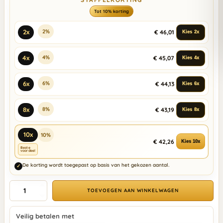
Tot 10% korting
2%
2x
€ 46,01
Kies 2x
4%
4x
€ 45,07
Kies 4x
6%
6x
€ 44,13
Kies 6x
8%
8x
€ 43,19
Kies 8x
10x
10%
€ 42,26
Kies 10x
Beste
voordeel
De korting wordt toegepast op basis van het gekozen aantal.
✓
TOEVOEGEN AAN WINKELWAGEN
Veilig betalen met