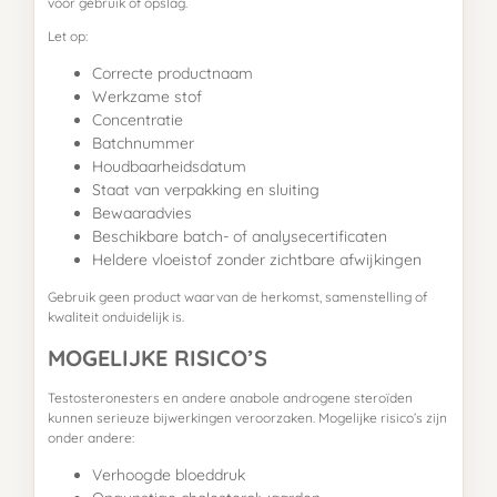
voor gebruik of opslag.
Let op:
Correcte productnaam
Werkzame stof
Concentratie
Batchnummer
Houdbaarheidsdatum
Staat van verpakking en sluiting
Bewaaradvies
Beschikbare batch- of analysecertificaten
Heldere vloeistof zonder zichtbare afwijkingen
Gebruik geen product waarvan de herkomst, samenstelling of
kwaliteit onduidelijk is.
MOGELIJKE RISICO’S
Testosteronesters en andere anabole androgene steroïden
kunnen serieuze bijwerkingen veroorzaken. Mogelijke risico’s zijn
onder andere:
Verhoogde bloeddruk