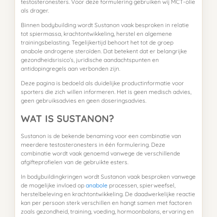
testosteronesters. Voor deze formulering gebruiken wij MCT-olie
als drager.
Binnen bodybuilding wordt Sustanon vaak besproken in relatie
tot spiermassa, krachtontwikkeling, herstel en algemene
trainingsbelasting. Tegelijkertijd behoort het tot de groep
anabole androgene steroïden. Dat betekent dat er belangrijke
gezondheidsrisico’s, juridische aandachtspunten en
antidopingregels aan verbonden zijn.
Deze pagina is bedoeld als duidelijke productinformatie voor
sporters die zich willen informeren. Het is geen medisch advies,
geen gebruiksadvies en geen doseringsadvies.
WAT IS SUSTANON?
Sustanon is de bekende benaming voor een combinatie van
meerdere testosteronesters in één formulering. Deze
combinatie wordt vaak genoemd vanwege de verschillende
afgifteprofielen van de gebruikte esters.
In bodybuildingkringen wordt Sustanon vaak besproken vanwege
de mogelijke invloed op
anabole
processen, spierweefsel,
herstelbeleving en krachtontwikkeling. De daadwerkelijke reactie
kan per persoon sterk verschillen en hangt samen met factoren
zoals gezondheid, training, voeding, hormoonbalans, ervaring en