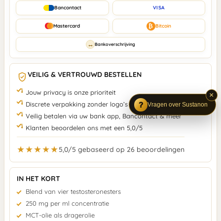
Bancontact
VISA
₿
Mastercard
Bitcoin
↔
Bankoverschrijving
VEILIG & VERTROUWD BESTELLEN
Jouw privacy is onze prioriteit
×
Discrete verpakking zonder logo’s
Vragen over Sustanon
Veilig betalen via uw bank app, Bancontact & meer
Klanten beoordelen ons met een 5,0/5
★★★★★
5,0/5 gebaseerd op 26 beoordelingen
IN HET KORT
Blend van vier testosteronesters
250 mg per ml concentratie
MCT-olie als dragerolie