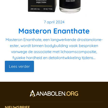
7 april 2024
Masteron Enanthate
Masteron Enanthate, een langwerkende drostanolone-
ester, wordt binnen bodybuilding vaak besproken
vanwege de associatie met lichaamscompositie,
fysieke hardheid en detailontwikkeling tijdens...
Lees verder
NIEUWSBRIEF