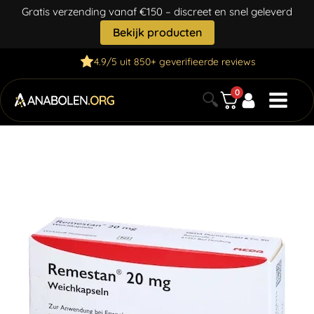
Gratis verzending vanaf €150 – discreet en snel geleverd
Bekijk producten
4.9/5 uit 850+ geverifieerde reviews
0
🔍