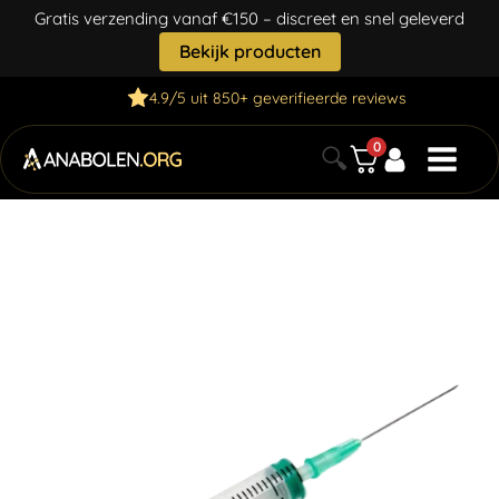
Gratis verzending vanaf €150 – discreet en snel geleverd
Bekijk producten
4.9/5 uit 850+ geverifieerde reviews
0
🔍