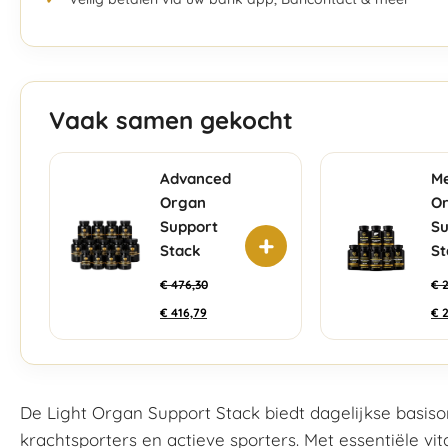
Vaak samen gekocht
Advanced
M
Organ
O
Support
Su
+
Stack
St
€
476,30
€
2
€
416,79
€
2
De Light Organ Support Stack biedt dagelijkse basis
krachtsporters en actieve sporters. Met essentiële v