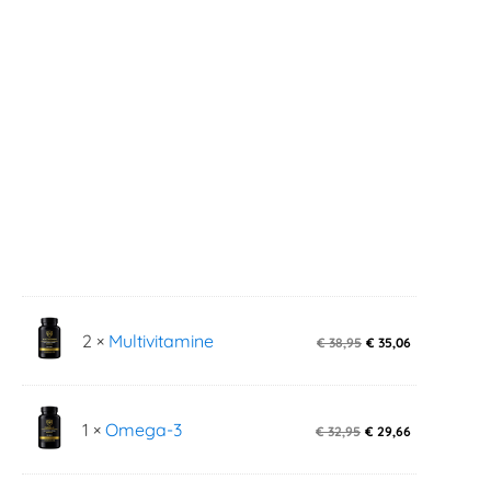
2 ×
Multivitamine
€
38,95
€
35,06
1 ×
Omega-3
€
32,95
€
29,66