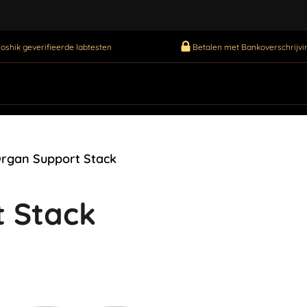
oshik geverifieerde labtesten
Betalen met Bankoverschrijvin
Organ Support Stack
t Stack