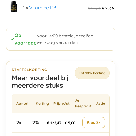
1 ×
Vitamine D3
€
27,95
€
25,16
Op
Voor 14:00 besteld, dezelfde
✓
voorraad
werkdag verzonden
STAFFELKORTING
Tot 10% korting
Meer voordeel bij
meerdere stuks
Je
Aantal
Korting
Prijs p/st
Actie
bespaart
2x
2%
Kies 2x
€
122,43
€
5,00