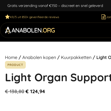
Gratis verzending vanaf €150 – discreet en snel geleverd
4.9/5 uit 850+ geverifieerde reviews
Jan
Home
/
Anabolen kopen
/
Kuurpakketten
/ Light 
PRODUCT
Light Organ Suppor
€
138,80
€
124,94