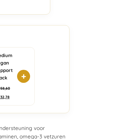
edium
rgan
pport
+
ack
58,60
32,78
ondersteuning voor
itaminen, omega-3 vetzuren