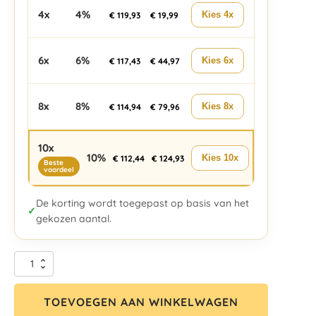
4x
4%
Kies 4x
€
119,93
€
19,99
6x
6%
Kies 6x
€
117,43
€
44,97
8x
8%
Kies 8x
€
114,94
€
79,96
10x
10%
Kies 10x
€
112,44
€
124,93
Beste
voordeel
De korting wordt toegepast op basis van het
✓
gekozen aantal.
TOEVOEGEN AAN WINKELWAGEN