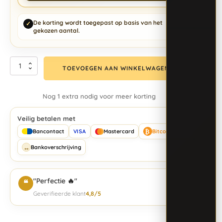
De korting wordt toegepast op basis van het
✓
gekozen aantal.
TOEVOEGEN AAN WINKELWAGEN
Nog 1 extra nodig voor meer korting
Veilig betalen met
₿
Bancontact
VISA
Mastercard
Bitcoin
↔
Bankoverschrijving
"Perfectie 🔥"
❝
Geverifieerde klant
4,8/5