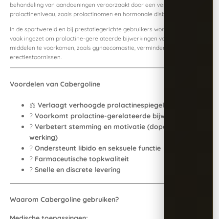
behandeling van aandoeningen veroorzaakt door een verhoogd
prolactineniveau, zoals prolactinomen en hormonale disbalans.
In de sportwereld en bij prestatiegerichte gebruikers wordt Cabergoline
vaak ingezet om prolactine-gerelateerde bijwerkingen van anabole
middelen te voorkomen, zoals gynaecomastie, verminderde libido en
erectiestoornissen.
Voordelen van Cabergoline
⚖️
Verlaagt verhoogde prolactinespiegels
?
Voorkomt prolactine-gerelateerde bijwerkingen
?
Verbetert stemming en motivatie (dopaminerge
werking)
?
Ondersteunt libido en seksuele functie
?
Farmaceutische topkwaliteit
?
Snelle en discrete levering
Waarom Cabergoline gebruiken?
Medische toepassingen: