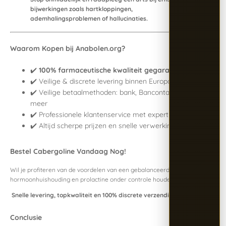
bijwerkingen zoals hartkloppingen,
ademhalingsproblemen of hallucinaties.
Waarom Kopen bij Anabolen.org?
✔️
100% farmaceutische kwaliteit gegarandeerd
✔️ Veilige & discrete levering binnen Europa
✔️ Veilige betaalmethoden: bank, Bancontact, crypto en
meer
✔️ Professionele klantenservice met expertise
✔️ Altijd scherpe prijzen en snelle verwerking
Bestel Cabergoline Vandaag Nog!
Wil je profiteren van de voordelen van een gebalanceerde
hormoonhuishouding en prolactine onder controle houden?
Snelle levering, topkwaliteit en 100% discrete verzending.
Conclusie