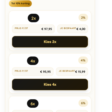
Tot 10% korting
2x
2%
€
97,95
€
4,00
Kies 2x
4x
4%
€
95,95
€
15,99
Kies 4x
6x
6%