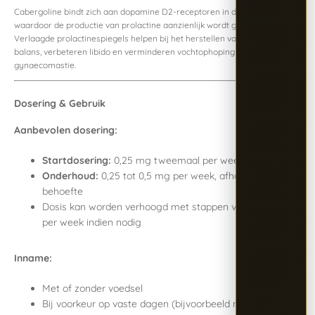
Cabergoline bindt zich aan dopamine D2-receptoren in de hypofyse,
waardoor de productie van prolactine aanzienlijk wordt geremd.
Verlaagde prolactinespiegels helpen bij het herstellen van hormonale
balans, verbeteren libido en verminderen vochtophoping en
gynaecomastie.
Dosering & Gebruik
Aanbevolen dosering:
Startdosering:
0,25 mg tweemaal per week
Onderhoud:
0,25 tot 0,5 mg per week, afhankelijk van de
behoefte
Dosis kan worden verhoogd met stappen van 0,25 mg
per week indien nodig
Inname:
Met of zonder voedsel
Bij voorkeur op vaste dagen (bijvoorbeeld maandag en