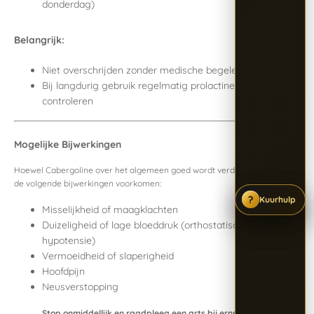
donderdag)
Belangrijk:
Niet overschrijden zonder medische begeleiding
Bij langdurig gebruik regelmatig prolactinewaarden laten
controleren
Mogelijke Bijwerkingen
Hoewel Cabergoline over het algemeen goed wordt verdragen, kunnen
de volgende bijwerkingen voorkomen:
?
?
?
Kuurhulp
Kuurhulp
Kuurhulp
Misselijkheid of maagklachten
Duizeligheid of lage bloeddruk (orthostatische
hypotensie)
Vermoeidheid of slaperigheid
Hoofdpijn
Neusverstopping
Stop onmiddellijk en raadpleeg een arts bij ernstige