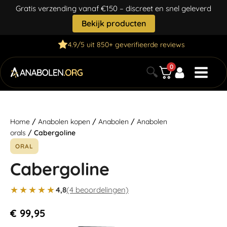
Gratis verzending vanaf €150 – discreet en snel geleverd
Bekijk producten
4.9/5 uit 850+ geverifieerde reviews
0
🔍
Home
/
Anabolen kopen
/
Anabolen
/
Anabolen
orals
/ Cabergoline
ORAL
Cabergoline
★★★★★
4,8
(4 beoordelingen)
€
99,95