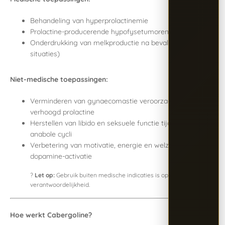
Behandeling van hyperprolactinemie
Prolactine-producerende hypofysetumoren
Onderdrukking van melkproductie na bevalling (bepaalde
situaties)
Niet-medische toepassingen:
Verminderen van gynaecomastie veroorzaakt door
verhoogd prolactine
Herstellen van libido en seksuele functie tijdens of na
anabole cycli
Verbetering van motivatie, energie en welzijn via
dopamine-activatie
?
Let op:
Gebruik buiten medische indicaties is op eigen
verantwoordelijkheid.
Hoe werkt Cabergoline?