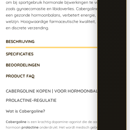
om bij sportgebruik hormonale bijwerkingen te voorkomen,
zoals gynaecomastie en libidoverlies. Cabergoline ondersteunt
een gezonde hormoonbalans, verbetert energie, motivatie en
welzijn. Hoogwaardige farmaceutische kwaliteit, snelle levering
en discrete verzending.
BESCHRIJVING
SPECIFICATIES
BEOORDELINGEN
PRODUCT FAQ
CABERGOLINE KOPEN | VOOR HORMOONBALANS EN
PROLACTINE-REGULATIE
Wat is Cabergoline?
Cabergoline
is een krachtig dopamine-agonist die de aanmaak van het
hormoon
prolactine
onderdrukt. Het wordt medisch gebruikt voor de