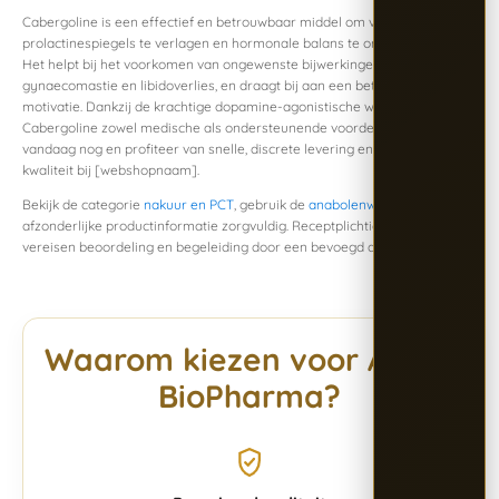
Cabergoline is een effectief en betrouwbaar middel om verhoogde
prolactinespiegels te verlagen en hormonale balans te ondersteunen.
Het helpt bij het voorkomen van ongewenste bijwerkingen zoals
gynaecomastie en libidoverlies, en draagt bij aan een beter welzijn en
motivatie. Dankzij de krachtige dopamine-agonistische werking biedt
Cabergoline zowel medische als ondersteunende voordelen. Bestel
vandaag nog en profiteer van snelle, discrete levering en gegarandeerde
kwaliteit bij [webshopnaam].
Bekijk de categorie
nakuur en PCT
, gebruik de
anabolenwijzer
en lees de
afzonderlijke productinformatie zorgvuldig. Receptplichtige middelen
vereisen beoordeling en begeleiding door een bevoegd arts of apotheker.
Waarom kiezen voor Alpha
BioPharma?