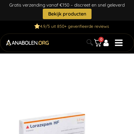
Gratis verzending vanaf €150 – discreet en snel geleverd
Bekijk producten
4.9/5 uit 850+ geverifieerde reviews
0
🔍