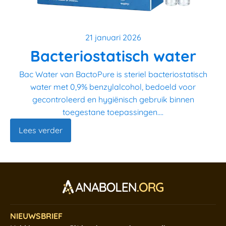
21 januari 2026
Bacteriostatisch water
Bac Water van BactoPure is steriel bacteriostatisch
water met 0,9% benzylalcohol, bedoeld voor
gecontroleerd en hygiënisch gebruik binnen
toegestane toepassingen....
Lees verder
NIEUWSBRIEF