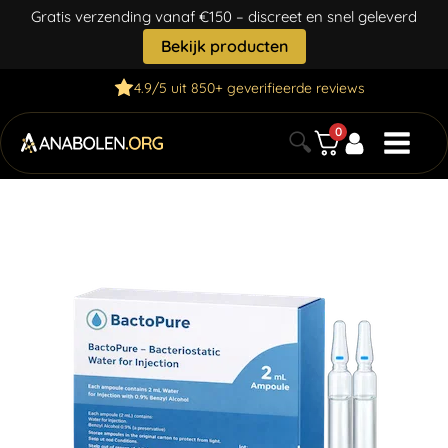
Gratis verzending vanaf €150 – discreet en snel geleverd
Bekijk producten
4.9/5 uit 850+ geverifieerde reviews
0
🔍