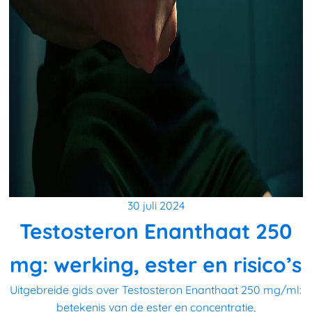
30 juli 2024
Testosteron Enanthaat 250
mg: werking, ester en risico’s
Uitgebreide gids over Testosteron Enanthaat 250 mg/ml:
betekenis van de ester en concentratie,