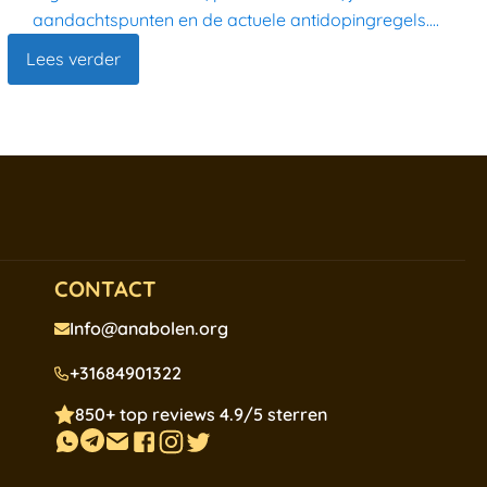
aandachtspunten en de actuele antidopingregels....
Lees verder
CONTACT
Info@anabolen.org
+31684901322
850+ top reviews 4.9/5 sterren