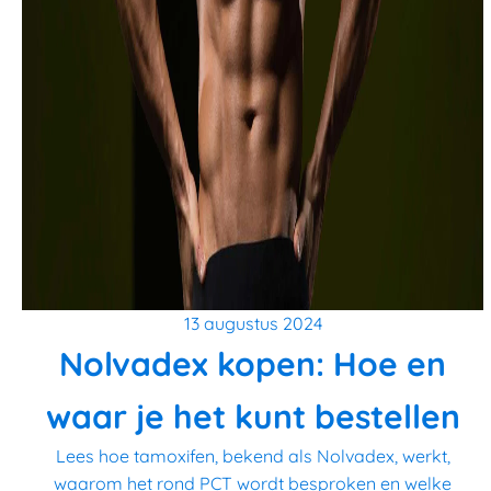
13 augustus 2024
Nolvadex kopen: Hoe en
waar je het kunt bestellen
Lees hoe tamoxifen, bekend als Nolvadex, werkt,
waarom het rond PCT wordt besproken en welke