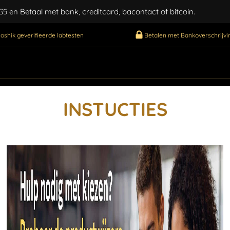
 en Betaal met bank, creditcard, bacontact of bitcoin.
oshik geverifieerde labtesten
Betalen met Bankoverschrijvin
INSTUCTIES