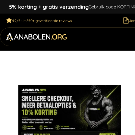
5% korting + gratis verzending
Gebruik code KORTING5
4.9/5 uit 850+ geverifieerde reviews
Jan