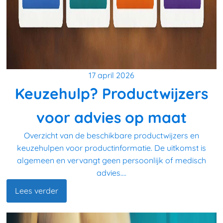
17 april 2026
Keuzehulp? Productwijzers
voor advies op maat
Overzicht van de beschikbare productwijzers en
keuzehulpen voor productinformatie. De uitkomst is
algemeen en vervangt geen persoonlijk of medisch
advies....
Lees verder