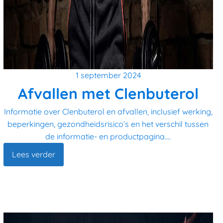
1 september 2024
Afvallen met Clenbuterol
Informatie over Clenbuterol en afvallen, inclusief werking,
beperkingen, gezondheidsrisico’s en het verschil tussen
de informatie- en productpagina....
Lees verder