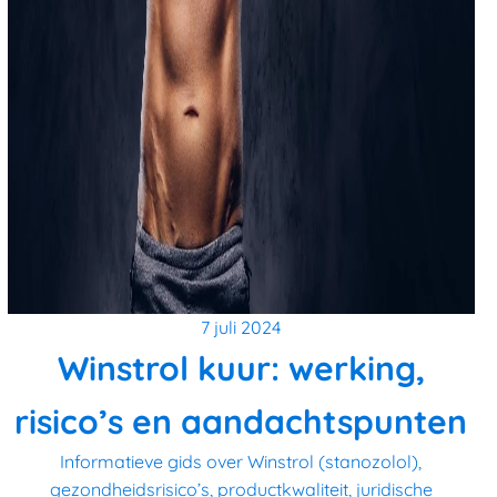
7 juli 2024
Winstrol kuur: werking,
risico’s en aandachtspunten
Informatieve gids over Winstrol (stanozolol),
gezondheidsrisico’s, productkwaliteit, juridische